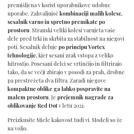
premišljena v korist uporabnikove udobne
uporabe. Zahvaljujoč
kombinaciji malih kolesc,
sesalnik varno in spretno premikate po
prostoru
. Stranski veliki kolesi varujeta vaše
dele pred trki in skrbita za stabilnost na njegovi
poti. Sesalnik deluje
po principu Vortex
tehnologije
, kjer sesani zrak vstopa z veliko
hitrostjo. Posesani delci se vrtinčijo in filtrirajo
tako, da se večji zbirajo v posodi za prah, drobne
pa prestrežeta dva filtra. Zaradi njegove
kompaktne oblike ga lahko pospravite na
malem prostoru
. Je
prejemnik nagrade za
oblikovanje Red Dot
v letu 2021.
Preizkusite Miele kakovost tudi vi. Modeli so že
na voljo.