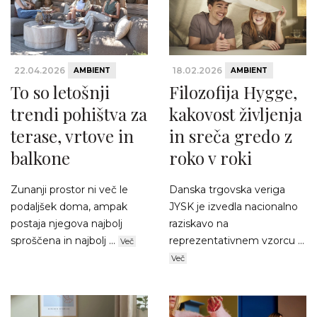
22.04.2026
18.02.2026
AMBIENT
AMBIENT
To so letošnji
Filozofija Hygge,
trendi pohištva za
kakovost življenja
terase, vrtove in
in sreča gredo z
balkone
roko v roki
Zunanji prostor ni več le
Danska trgovska veriga
podaljšek doma, ampak
JYSK je izvedla nacionalno
postaja njegova najbolj
raziskavo na
sproščena in najbolj ...
reprezentativnem vzorcu ...
Več
Več