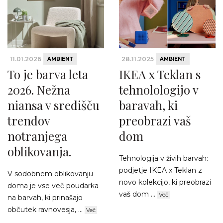
11.01.2026
28.11.2025
AMBIENT
AMBIENT
To je barva leta
IKEA x Teklan s
2026. Nežna
tehnolologijo v
niansa v središču
baravah, ki
trendov
preobrazi vaš
notranjega
dom
oblikovanja.
Tehnologija v živih barvah:
podjetje IKEA x Teklan z
V sodobnem oblikovanju
novo kolekcijo, ki preobrazi
doma je vse več poudarka
vaš dom ...
Več
na barvah, ki prinašajo
občutek ravnovesja, ...
Več