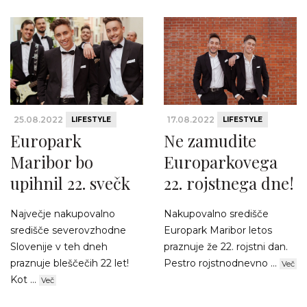
25.08.2022
17.08.2022
LIFESTYLE
LIFESTYLE
Europark
Ne zamudite
Maribor bo
Europarkovega
upihnil 22. svečk
22. rojstnega dne!
Največje nakupovalno
Nakupovalno središče
središče severovzhodne
Europark Maribor letos
Slovenije v teh dneh
praznuje že 22. rojstni dan.
praznuje bleščečih 22 let!
Pestro rojstnodnevno ...
Več
Kot ...
Več