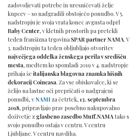
zadovoljevati potrebe in uresničevati želje
kupcev – so nadgradili obstoječo ponudbo. V 5.
nadstropju je svoja vrata konec avgusta odprl
Baby Center
, v kletnih prostorih pa pretekli
teden franšizna trgovina
SPAR partner NAMA
. V
3. nadstropju ta teden obljubljajo otvoritev
največjega oddelka ženskega perila v središču
mesta
, medtem ko spomladi 2019 v 4. nadstropje
prihaja še
italijanska blagovna znamka hišnih
dekoracij Coincasa
. Za vse obiskovalce, ki se
želijo na lastne oči prepričati o nadgrajeni
ponudbi, v
NAMI
za četrtek,
13. septembra
2018
, pripravljajo prav posebno nakupovalno
doživetje z
glasbeno zasedbo Muff.
NAMA
tako s
svojo ponudbo ostaja v centru. V centru
Ljubljane. V centru navdiha.