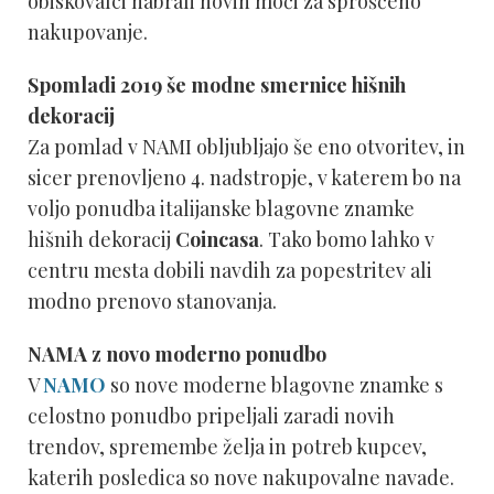
obiskovalci nabrali novih moči za sproščeno
nakupovanje.
Spomladi 2019 še modne smernice hišnih
dekoracij
Za pomlad v NAMI obljubljajo še eno otvoritev, in
sicer prenovljeno 4. nadstropje, v katerem bo na
voljo ponudba italijanske blagovne znamke
hišnih dekoracij
Coincasa
. Tako bomo lahko v
centru mesta dobili navdih za popestritev ali
modno prenovo stanovanja.
NAMA z novo moderno ponudbo
V
NAMO
so nove moderne blagovne znamke s
celostno ponudbo pripeljali zaradi novih
trendov, spremembe želja in potreb kupcev,
katerih posledica so nove nakupovalne navade.