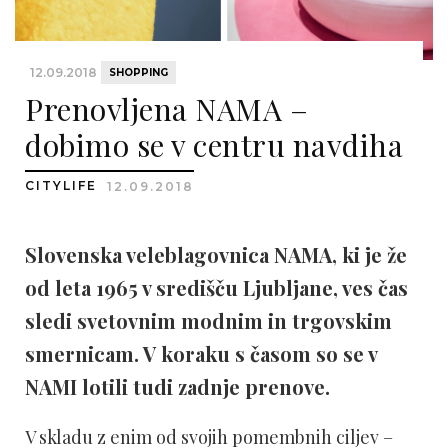
12.09.2018
SHOPPING
Prenovljena NAMA –
dobimo se v centru navdiha
CITYLIFE
12.09.2018
Slovenska veleblagovnica NAMA, ki je že
od leta 1965 v središču Ljubljane, ves čas
sledi svetovnim modnim in trgovskim
smernicam. V koraku s časom so se v
NAMI lotili tudi zadnje prenove.
V skladu z enim od svojih pomembnih ciljev –