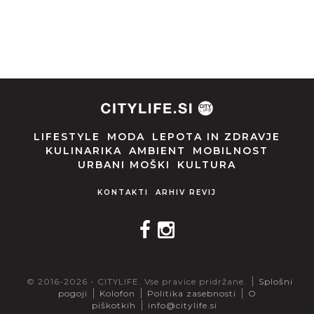
LIFESTYLE
MODA
LEPOTA IN ZDRAVJE
KULINARIKA
AMBIENT
MOBILNOST
URBANI MOŠKI
KULTURA
KONTAKTI
ARHIV REVIJ
© 2016-2026 - CITYLIFE. Vse pravice pridržane.
Splošni
pogoji
Kolofon
Politika zasebnosti
O
piškotkih
info@citylife.si