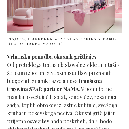
NAJVEČJI ODDELEK ŽENSKEGA PERILA V NAMI.
(FOTO: JANEZ MAROLT)
Vrhunska ponudba okusnih grižljajev
Od preteklega tedna obiskovalce v kletni etaži s
širokim izborom živilskih izdelkov priznanih
blagovnih znamk razvaja nova
franšizna
trgovina SPAR partner NAMA
. V ponudbi ne
manjka osvežujočih solat, sendvičev, rezanega
sadja, toplih obrokov iz lastne kuhinje, svežega
kruha in pekovskega peciva. Okusni grižljaji in
prijetna osvežitev bodo poskrbeli, da si bodo