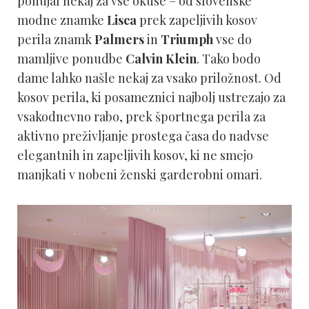
ponujal nekaj za vse okuse – od slovenske
modne znamke
Lisca
prek zapeljivih kosov
perila znamk
Palmers
in
Triumph
vse do
mamljive ponudbe
Calvin Klein
. Tako bodo
dame lahko našle nekaj za vsako priložnost. Od
kosov perila, ki posameznici najbolj ustrezajo za
vsakodnevno rabo, prek športnega perila za
aktivno preživljanje prostega časa do nadvse
elegantnih in zapeljivih kosov, ki ne smejo
manjkati v nobeni ženski garderobni omari.