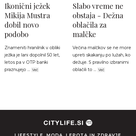
Ikonični ježek
Slabo vreme ne
Mikija Mustra
obstaja - Dežna
dobil novo
oblačila za
podobo
malčke
Znameniti hranilnik v obliki
Večina malčkov se ne more
ježka je lani dopolnil 50 let,
upreti skakanju po lužah, ko
letos pa v OTP banki
dežuje. S pravilno izbranimi
praznujejo ...
oblačili to ...
Več
Več
LIFESTYLE
MODA
LEPOTA IN ZDRAVJE