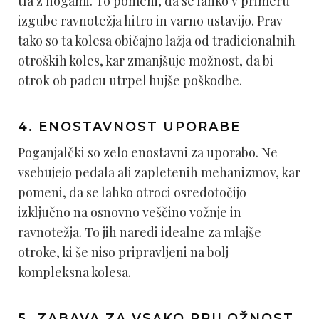
tla z nogami. To pomeni, da se lahko v primeru
izgube ravnotežja hitro in varno ustavijo. Prav
tako so ta kolesa običajno lažja od tradicionalnih
otroških koles, kar zmanjšuje možnost, da bi
otrok ob padcu utrpel hujše poškodbe.
4. ENOSTAVNOST UPORABE
Poganjalčki so zelo enostavni za uporabo. Ne
vsebujejo pedala ali zapletenih mehanizmov, kar
pomeni, da se lahko otroci osredotočijo
izključno na osnovno veščino vožnje in
ravnotežja. To jih naredi idealne za mlajše
otroke, ki še niso pripravljeni na bolj
kompleksna kolesa.
5. ZABAVA ZA VSAKO PRILOŽNOST