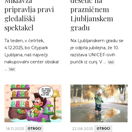
Miklavža
desetič na
pripravlja pravi
prazničnem
gledališki
Ljubljanskem
spektakel
gradu
Ta teden, v četrtek,
Na Ljubljanskem gradu se
4.12.2025, bo Citypark
je odprla jubilejna, že 10.
Ljubljana, naš največji
razstava UNICEF-ovih
nakupovalni center obiskal
punčk iz cunj. V ...
Več
...
Več
18.11.2025
22.08.2025
OTROCI
OTROCI