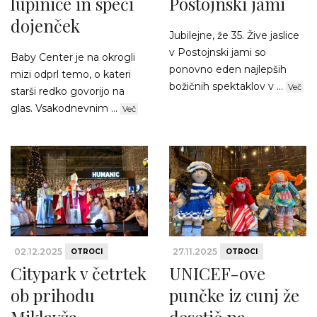
lupinice in speči
Postojnski jami
dojenček
Jubilejne, že 35. Žive jaslice
v Postojnski jami so
Baby Center je na okrogli
ponovno eden najlepših
mizi odprl temo, o kateri
božičnih spektaklov v ...
Več
starši redko govorijo na
glas. Vsakodnevnim ...
Več
02.12.2025
27.11.2025
OTROCI
OTROCI
Citypark v četrtek
UNICEF-ove
ob prihodu
punčke iz cunj že