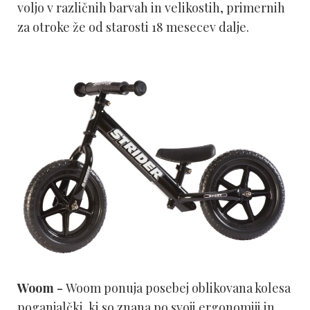
voljo v različnih barvah in velikostih, primernih
za otroke že od starosti 18 mesecev dalje.
Woom -
Woom ponuja posebej oblikovana kolesa
poganjalčki, ki so znana po svoji ergonomiji in