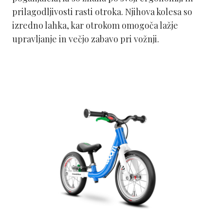
prilagodljivosti rasti otroka. Njihova kolesa so
izredno lahka, kar otrokom omogoča lažje
upravljanje in večjo zabavo pri vožnji.