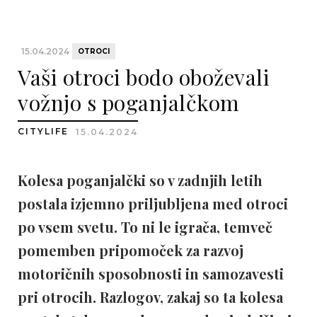
15.04.2024
OTROCI
Vaši otroci bodo oboževali
vožnjo s poganjalčkom
CITYLIFE
15.04.2024
Kolesa poganjalčki so v zadnjih letih
postala izjemno priljubljena med otroci
po vsem svetu. To ni le igrača, temveč
pomemben pripomoček za razvoj
motoričnih sposobnosti in samozavesti
pri otrocih. Razlogov, zakaj so ta kolesa