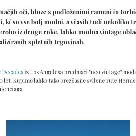
mačjih oči, bluze s podloženimi rameni in torbic
i, ki so vse bolj modni, a včasih tudi nekoliko 
erobo iz druge roke, lahko modna vintage obla
aliziranih spletnih trgovinah.
e
Decades
iz Los Angelesa prednjači "neo vintage" moda,
10 let. Kupimo lahko tako brezčasne svilene rute Hermès
alenciaga.