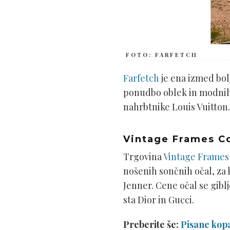
FOTO: FARFETCH
Farfetch
je ena izmed bol
ponudbo oblek in modnih 
nahrbtnike Louis Vuitton
Vintage Frames 
Trgovina
Vintage Frame
nošenih sončnih očal, za 
Jenner. Cene očal se gibl
sta Dior in Gucci.
Preberite še:
Pisane kopa