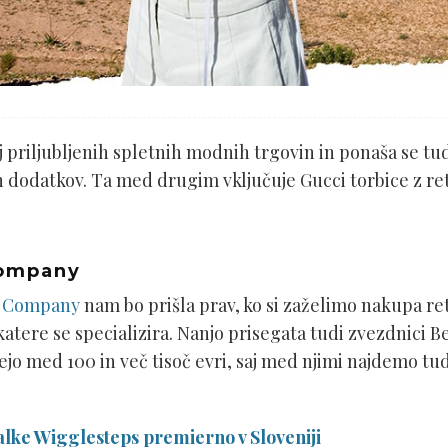
j priljubljenih spletnih modnih trgovin in ponaša se tu
dodatkov. Ta med drugim vključuje Gucci torbice z re
.
Company
s Company
nam bo prišla prav, ko si zaželimo nakupa ret
katere se specializira. Nanjo prisegata tudi zvezdnici B
jejo med 100 in več tisoč evri, saj med njimi najdemo t
lke Wigglesteps premierno v Sloveniji