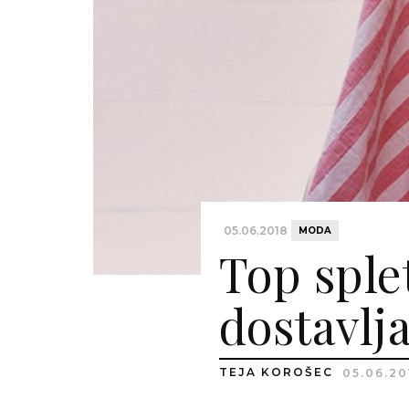
05.06.2018
MODA
Top sple
dostavlja
TEJA KOROŠEC
05.06.20