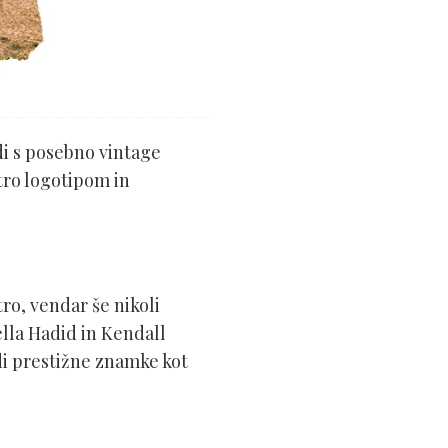
di s posebno vintage
tro logotipom in
ro, vendar še nikoli
ella Hadid in Kendall
udi prestižne znamke kot