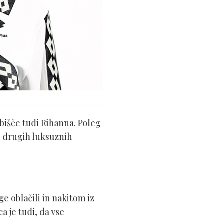
obišče tudi Rihanna. Poleg
i drugih luksuznih
 oblačili in nakitom iz
a je tudi, da vse