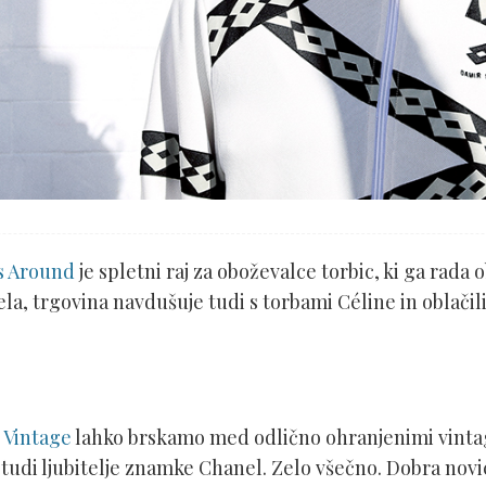
s Around
je spletni raj za oboževalce torbic, ki ga rada 
la, trgovina navdušuje tudi s torbami Céline in oblačil
 Vintage
lahko brskamo med odlično ohranjenimi vintage
tudi ljubitelje znamke Chanel. Zelo všečno. Dobra novic