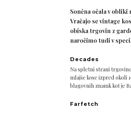
Sončna očala v obliki 
Vračajo se vintage kos
obiska trgovin z gard
naročimo tudi v speci
Decades
Na spletni strani trgovin
mlajše kose izpred okoli 
blagovnih znamk kot je B
Farfetch