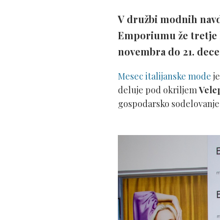
V družbi modnih navdu
Emporiumu že tretje l
novembra do 21. dec
Mesec italijanske mode
je
deluje pod okriljem
Velep
gospodarsko sodelovanje