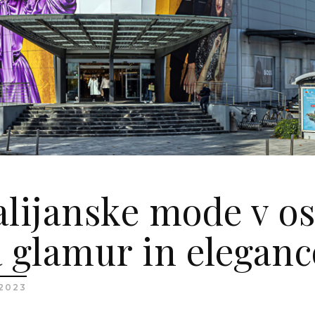
alijanske mode v o
a glamur in eleganc
.2023