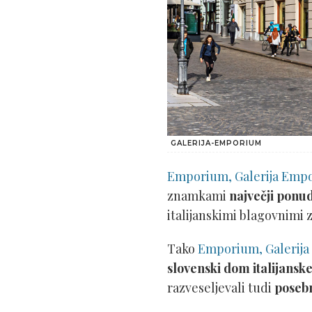
GALERIJA-EMPORIUM
Emporium, Galerija Empo
znamkami
največji ponud
italijanskimi blagovnimi
Tako
Emporium, Galerija
slovenski dom italijans
razveseljevali tudi
posebn