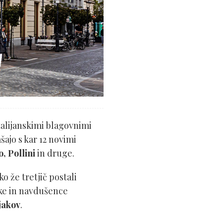
italijanskimi blagovnimi
šajo s kar 12 novimi
, Pollini
in druge.
ko že tretjič postali
ke in navdušence
jakov
.