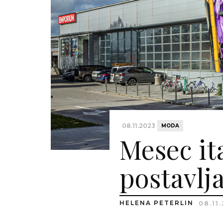
08.11.2023
MODA
Mesec it
postavlj
HELENA PETERLIN
08.11