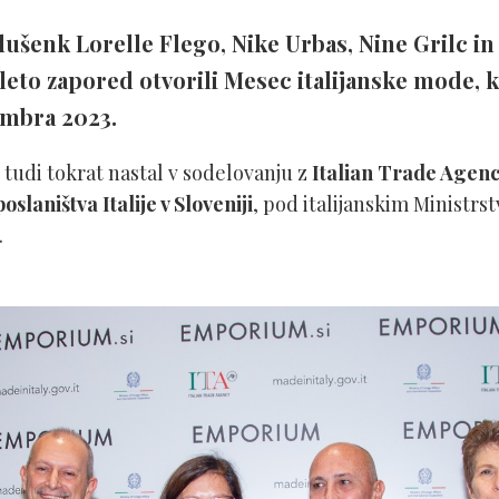
šenk Lorelle Flego, Nike Urbas, Nine Grilc in
eto zapored otvorili Mesec italijanske mode, ki 
embra 2023.
 tudi tokrat nastal v sodelovanju z
Italian Trade Agency
oslaništva Italije v Sloveniji
, pod italijanskim Ministrs
.