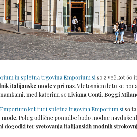
rium in spletna trgovina Emporium.si
so z več kot 60 
nik italijanske mode v pri nas
. V letošnjem letu se pona
 znamkami, med katerimi so
Liviana Conti, Boggi Milano
 Emporium kot tudi spletna trgovina Emporium.si
so ta
ke mode
. Poleg odlične ponudbe bodo modne navdušen
i dogodki ter svetovanja italijanskih modnih strokovn