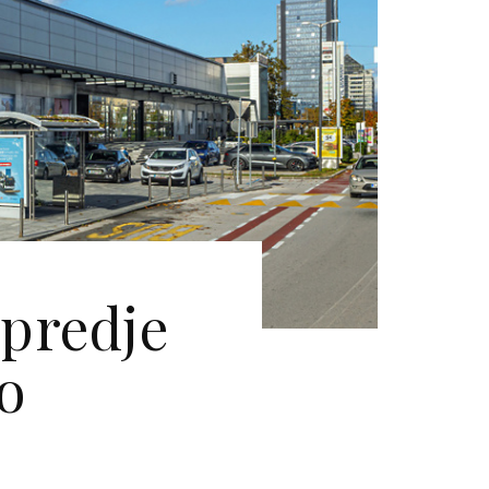
spredje
o