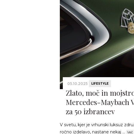
05.10.2025
LIFESTYLE
Zlato, moč in mojstr
Mercedes-Maybach V
za 50 izbrancev
V svetu, kjer je vrhunski luksuz zdr
ročno izdelavo, nastane nekaj ...
Več