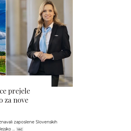
ce prejele
o za nove
oznavali zaposlene Slovenskih
ejsko ...
Več