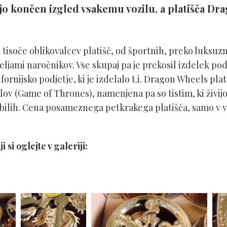
dajo končen izgled vsakemu vozilu, a platišča D
tisoče oblikovalcev platišč, od športnih, preko luksuzni
 željami naročnikov. Vse skupaj pa je prekosil izdelek po
ifornijsko podjetje, ki je izdelalo t.i. Dragon Wheels pla
olov (Game of Thrones), namenjena pa so tistim, ki živijo
ilih. Cena posameznega petkrakega platišča, samo v ve
 si oglejte v galeriji: