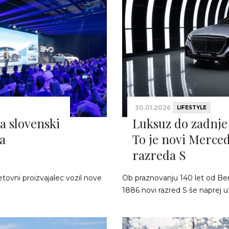
30.01.2026
LIFESTYLE
a slovenski
Luksuz do zadnje
a
To je novi Merce
razreda S
tovni proizvajalec vozil nove
Ob praznovanju 140 let od B
1886 novi razred S še naprej utr