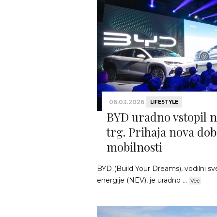
06.03.2026
LIFESTYLE
BYD uradno vstopil n
trg. Prihaja nova dob
mobilnosti
BYD (Build Your Dreams), vodilni sve
energije (NEV), je uradno ...
Več