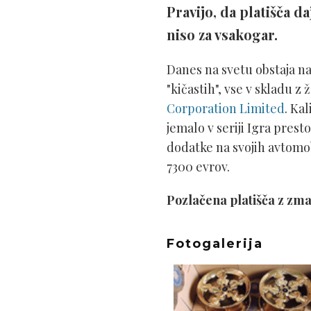
Pravijo, da platišča 
niso za vsakogar.
Danes na svetu obstaja na 
"kičastih", vse v skladu z
Corporation Limited
. Kal
jemalo v seriji Igra prest
dodatke na svojih avtomob
7300 evrov.
Pozlačena platišča z zmaji
Fotogalerija