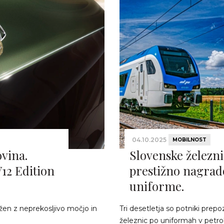
04.10.2025
MOBILNOST
ovina.
Slovenske železni
12 Edition
prestižno nagrad
uniforme.
užen z neprekosljivo močjo in
Tri desetletja so potniki prep
železnic po uniformah v petrol