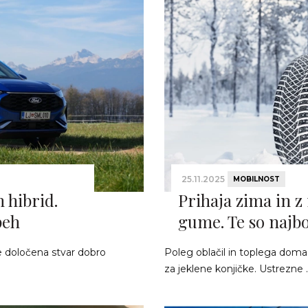
25.11.2025
MOBILNOST
 hibrid.
Prihaja zima in z
peh
gume. Te so najbo
se določena stvar dobro
Poleg oblačil in toplega doma
za jeklene konjičke. Ustrezne .