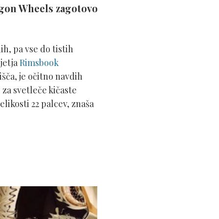
ragon Wheels zagotovo
h, pa vse do tistih
djetja
Rimsbook
tišča, je očitno navdih
 za svetleče kičaste
likosti 22 palcev, znaša