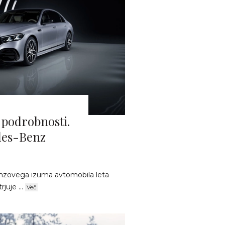
 podrobnosti.
des-Benz
enzovega izuma avtomobila leta
juje ...
Več