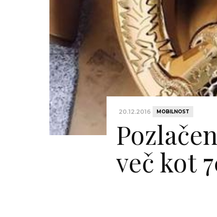
20.12.2016
MOBILNOST
Pozlačen
več kot 