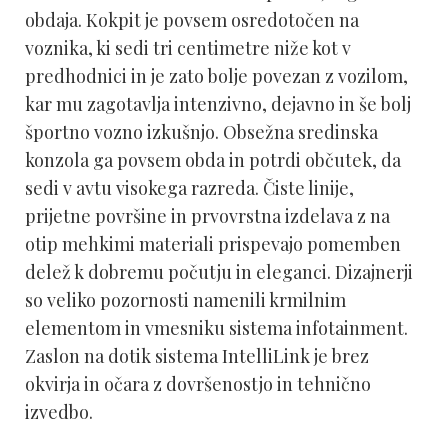
obdaja. Kokpit je povsem osredotočen na
voznika, ki sedi tri centimetre niže kot v
predhodnici in je zato bolje povezan z vozilom,
kar mu zagotavlja intenzivno, dejavno in še bolj
športno vozno izkušnjo. Obsežna sredinska
konzola ga povsem obda in potrdi občutek, da
sedi v avtu visokega razreda. Čiste linije,
prijetne površine in prvovrstna izdelava z na
otip mehkimi materiali prispevajo pomemben
delež k dobremu počutju in eleganci. Dizajnerji
so veliko pozornosti namenili krmilnim
elementom in vmesniku sistema infotainment.
Zaslon na dotik sistema IntelliLink je brez
okvirja in očara z dovršenostjo in tehnično
izvedbo.