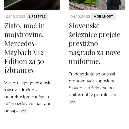
05.10.2025
04.10.2025
LIFESTYLE
MOBILNOST
Zlato, moč in
Slovenske
mojstrovina.
železnice prejele
Mercedes-
prestižno
Maybach V12
nagrado za nove
Edition za 50
uniforme.
izbrancev
Tri desetletja so potniki
prepoznavali zaposlene
V svetu, kjer je vrhunski
Slovenskih železnic po
luksuz združen z
uniformah v petrolejsko ...
neprekosljivo močjo in
Več
ročno izdelavo, nastane
nekaj ...
Več