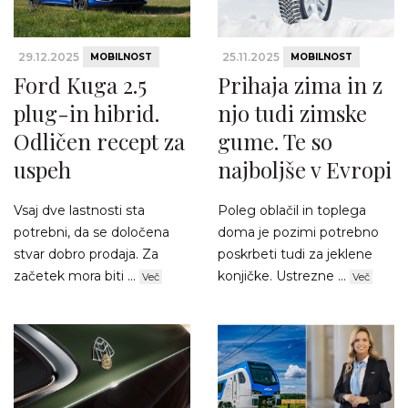
29.12.2025
25.11.2025
MOBILNOST
MOBILNOST
Ford Kuga 2.5
Prihaja zima in z
plug-in hibrid.
njo tudi zimske
Odličen recept za
gume. Te so
uspeh
najboljše v Evropi
Vsaj dve lastnosti sta
Poleg oblačil in toplega
potrebni, da se določena
doma je pozimi potrebno
stvar dobro prodaja. Za
poskrbeti tudi za jeklene
začetek mora biti ...
konjičke. Ustrezne ...
Več
Več