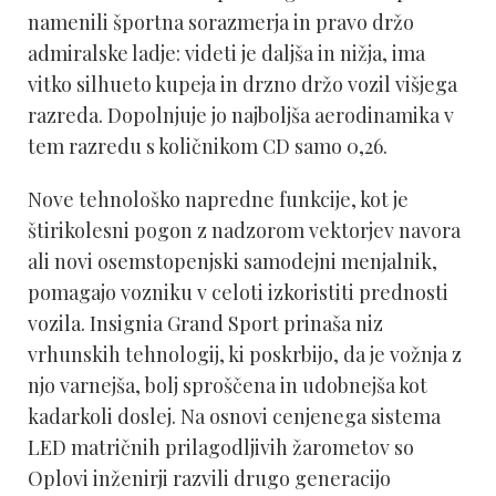
namenili športna sorazmerja in pravo držo
admiralske ladje: videti je daljša in nižja, ima
vitko silhueto kupeja in drzno držo vozil višjega
razreda. Dopolnjuje jo najboljša aerodinamika v
tem razredu s količnikom CD samo 0,26.
Nove tehnološko napredne funkcije, kot je
štirikolesni pogon z nadzorom vektorjev navora
ali novi osemstopenjski samodejni menjalnik,
pomagajo vozniku v celoti izkoristiti prednosti
vozila. Insignia Grand Sport prinaša niz
vrhunskih tehnologij, ki poskrbijo, da je vožnja z
njo varnejša, bolj sproščena in udobnejša kot
kadarkoli doslej. Na osnovi cenjenega sistema
LED matričnih prilagodljivih žarometov so
Oplovi inženirji razvili drugo generacijo