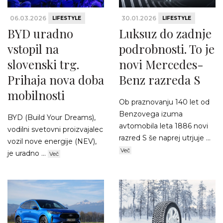
06.03.2026
30.01.2026
LIFESTYLE
LIFESTYLE
BYD uradno
Luksuz do zadnje
vstopil na
podrobnosti. To je
slovenski trg.
novi Mercedes-
Prihaja nova doba
Benz razreda S
mobilnosti
Ob praznovanju 140 let od
Benzovega izuma
BYD (Build Your Dreams),
avtomobila leta 1886 novi
vodilni svetovni proizvajalec
razred S še naprej utrjuje ...
vozil nove energije (NEV),
Več
je uradno ...
Več