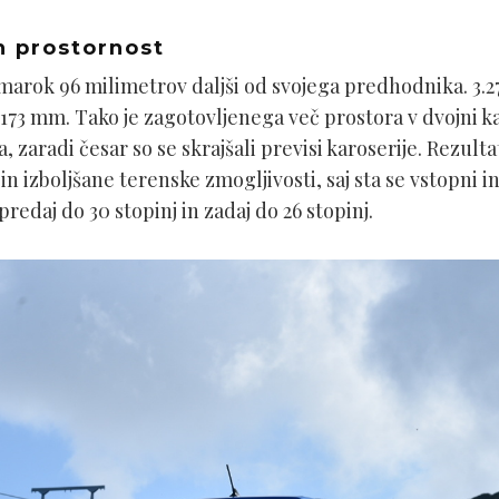
n prostornost
i Amarok 96 milimetrov daljši od svojega predhodnika. 
a 173 mm. Tako je zagotovljenega več prostora v dvojni k
zaradi česar so se skrajšali previsi karoserije. Rezultat
n izboljšane terenske zmogljivosti, saj sta se vstopni i
redaj do 30 stopinj in zadaj do 26 stopinj.