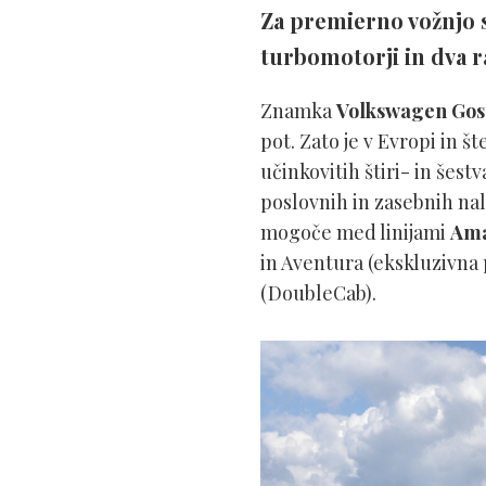
Za premierno vožnjo s
turbomotorji in dva r
Znamka
Volkswagen Gos
pot. Zato je v Evropi in 
učinkovitih štiri- in šes
poslovnih in zasebnih nalo
mogoče med linijami
Ama
in Aventura (ekskluzivna 
(DoubleCab).