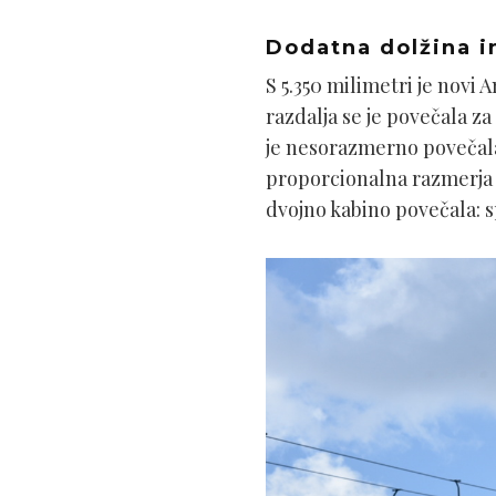
Dodatna dolžina i
S 5.350 milimetri je nov
razdalja se je povečala z
je nesorazmerno povečala, 
proporcionalna razmerja i
dvojno kabino povečala: sp