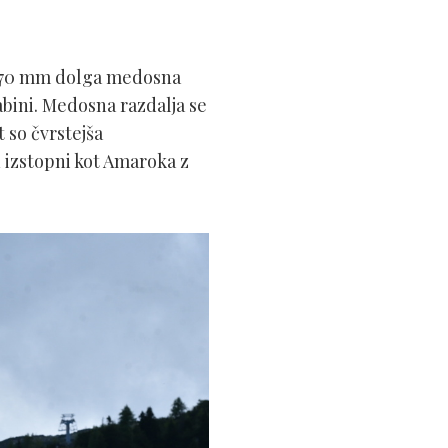
3.270 mm dolga medosna
abini. Medosna razdalja se
 so čvrstejša
n izstopni kot Amaroka z