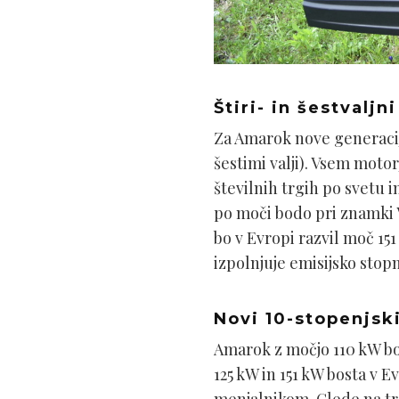
Štiri- in šestvaljn
Za Amarok nove generacije
šestimi valji). Vsem moto
številnih trgih po svetu in
po moči bodo pri znamki V
bo v Evropi razvil moč 151 
izpolnjuje emisijsko stopn
Novi 10-stopenjsk
Amarok z močjo 110 kW bo
125 kW in 151 kW bosta v 