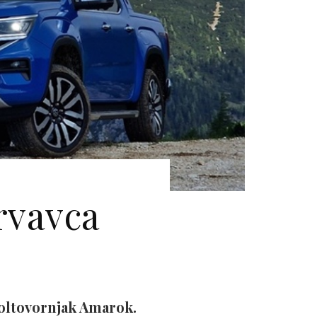
rvavca
poltovornjak Amarok.