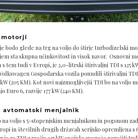
i motorji
 bodo glede na trg na voljo do štirje turbodizelski moto
rjem sta skupna učinkovitost in visok navor. Osnovni mot
 s tem tudi v Evropi, je 2,0-litrski štirivaljni TDI s 125
olkswagen Gospodarska vozila ponudili štirivaljni TDI 
kW (205 KM). Kot novi najzmogljivejši TDI bo na voljo moto
jo Euro 6, razvije 177 kW (240 KM).
i avtomatski menjalnik
 na voljo s 5-stopenjskim menjalnikom in pogonom zada
Evropi in številnih drugih državah serijsko opremljena 