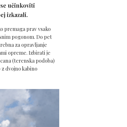
se učinkoviti
j izkazali.
ko premaga prav vsako
olesnim pogonom. Do pet
trebna za opravljanje
ami opreme. Izbirati je
cana (terenska podoba)
p z dvojno kabino