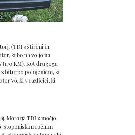
rji (TDI s štirimi in
or, ki bo na voljo na
 kW (170 KM). Kot drugega
z biturbo polnjenjem, ki
r V6, ki v različici, ki
j. Motorja TDI z močjo
s 6-stopenjskim ročnim