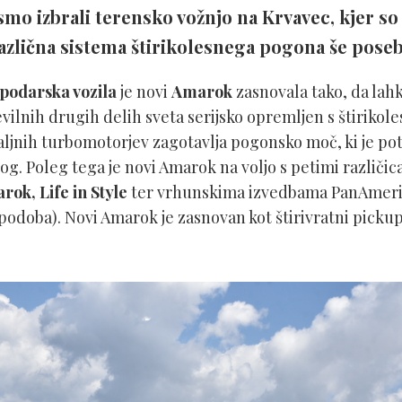
mo izbrali terensko vožnjo na Krvavec, kjer so 
azlična sistema štirikolesnega pogona še posebe
podarska vozila
je novi
Amarok
zasnovala tako, da lah
številnih drugih delih sveta serijsko opremljen s štirik
tvaljnih turbomotorjev zagotavlja pogonsko moč, ki je po
g. Poleg tega je novi Amarok na voljo s petimi različic
rok, Life in Style
ter vrhunskima izvedbama PanAmeri
podoba). Novi Amarok je zasnovan kot štirivratni picku