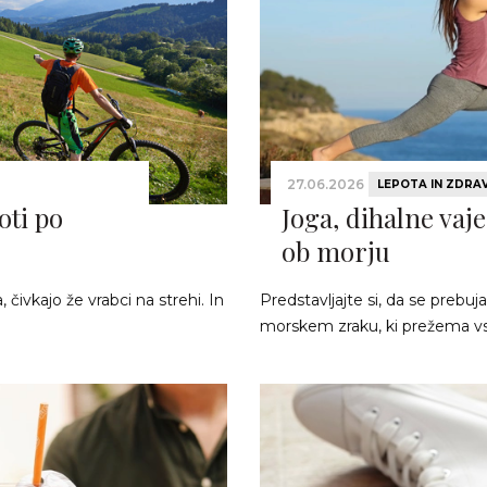
27.06.2026
LEPOTA IN ZDRA
oti po
Joga, dihalne vaje
ob morju
čivkajo že vrabci na strehi. In
Predstavljajte si, da se preb
morskem zraku, ki prežema vs