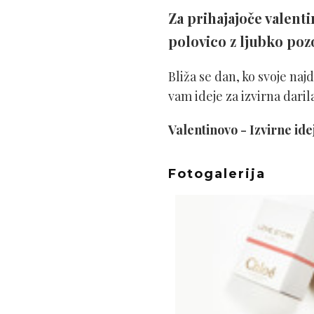
Za prihajajoče valent
polovico z ljubko pozor
Bliža se dan, ko svoje na
vam ideje za izvirna dari
Valentinovo -
Izvirne idej
Fotogalerija