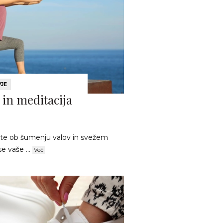
VJE
 in meditacija
ujate ob šumenju valov in svežem
e vaše ...
Več