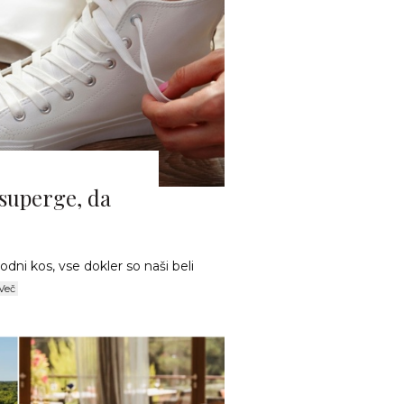
 superge, da
ni kos, vse dokler so naši beli
Več