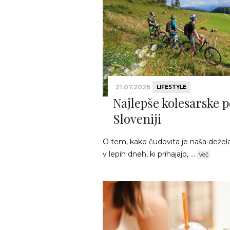
21.07.2026
LIFESTYLE
Najlepše kolesarske p
Sloveniji
O tem, kako čudovita je naša dežela, 
v lepih dneh, ki prihajajo, ...
Več