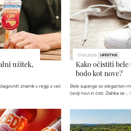
17.05.2026
LIFESTYLE
lni užitek,
Kako očistiti bele
bodo kot nove?
blagovnih znamk v regiji z več
Bele superge so eleganten mod
čevlji novi in čisti. Zlahka se ...