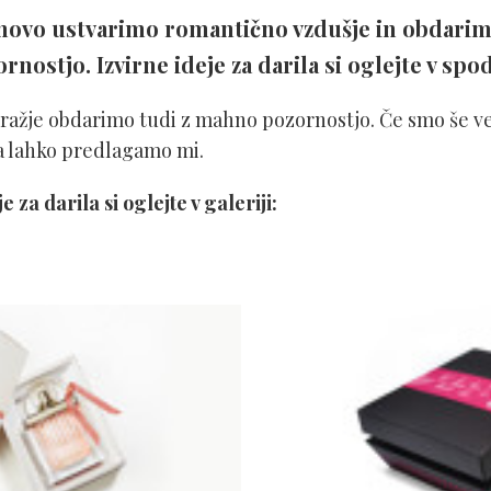
inovo ustvarimo romantično vzdušje in obdarim
nostjo. Izvirne ideje za darila si oglejte v spodn
jdražje obdarimo tudi z mahno pozornostjo. Če smo še ve
la lahko predlagamo mi.
e za darila si oglejte v galeriji: