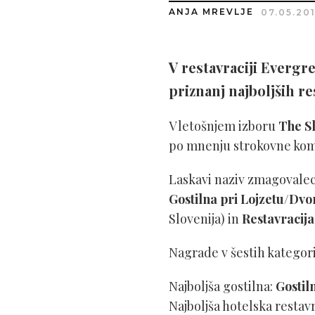
ANJA MREVLJE
07.05.20
V restavraciji Evergr
priznanj najboljših re
V letošnjem izboru
The S
po mnenju strokovne komis
Laskavi naziv zmagovalec 
Gostilna pri Lojzetu/Dv
Slovenija) in
Restavracija
Nagrade v šestih kategori
Najboljša gostilna:
Gostil
Najboljša hotelska restavr