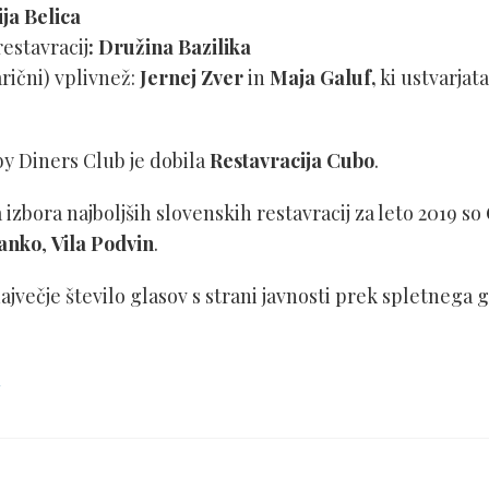
ja Belica
restavracij
: Družina Bazilika
rični) vplivnež:
Jernej Zver
in
Maja Galuf,
ki ustvarjata
y Diners Club je dobila
Restavracija Cubo
.
zbora najboljših slovenskih restavracij za leto 2019 so
ranko
,
Vila Podvin
.
 največje število glasov s strani javnosti prek spletnega 
m