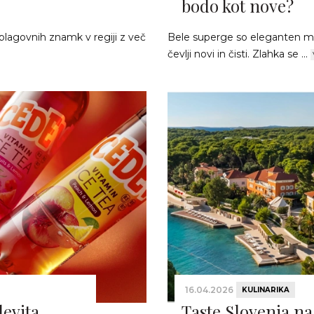
bodo kot nove?
blagovnih znamk v regiji z več
Bele superge so eleganten mod
čevlji novi in čisti. Zlahka se ...
16.04.2026
KULINARIKA
devita
Taste Slovenia na 