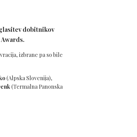
glasitev dobitnikov
t Awards.
vracija, izbrane pa so bile
ko
(Alpska Slovenija),
Denk
(Termalna Panonska