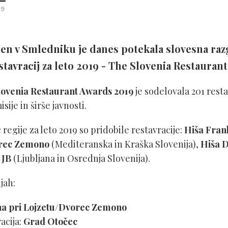
19
een v Smledniku je danes potekala slovesna raz
stavracij za leto 2019 - The Slovenia Restauran
lovenia Restaurant Awards 2019
je sodelovala 201 resta
ije in širše javnosti.
regije za leto 2019 so pridobile restavracije:
Hiša Fran
orec Zemono
(Mediteranska in Kraška Slovenija),
Hiša 
 JB
(Ljubljana in Osrednja Slovenija).
jah:
na pri Lojzetu/Dvorec Zemono
acija:
Grad Otočec