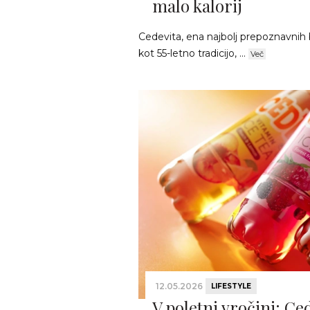
malo kalorij
Cedevita, ena najbolj prepoznavnih 
kot 55-letno tradicijo, ...
Več
12.05.2026
LIFESTYLE
V poletni vročini: Ce