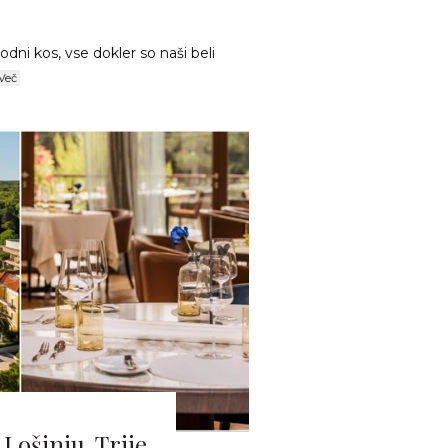
ni kos, vse dokler so naši beli
Več
Lošinju. Trije