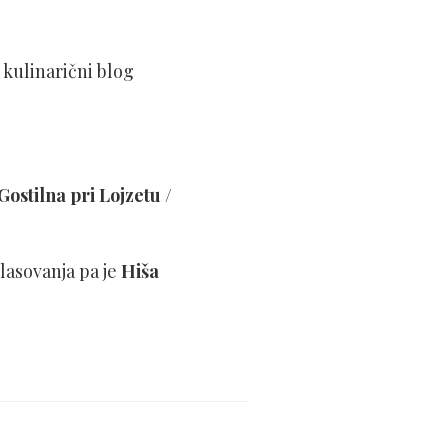
 kulinarični blog
Gostilna pri Lojzetu /
glasovanja pa je
Hiša