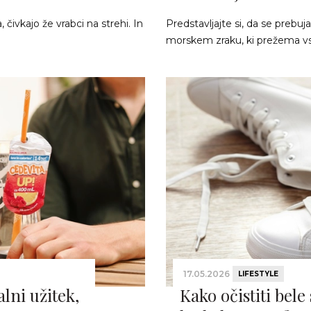
čivkajo že vrabci na strehi. In
Predstavljajte si, da se preb
morskem zraku, ki prežema vs
17.05.2026
LIFESTYLE
lni užitek,
Kako očistiti bele