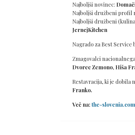
Najboljši novinec:
Domači
Najboljši družbeni profil 
Najboljši družbeni (kulina
JernejKitchen
Nagrado za Best Service b
Zmagovalci nacionalnega i
Dvorec Zemono
,
Hiša F
Restavracija, ki je dobila
Franko.
Več na:
the-slovenia.co