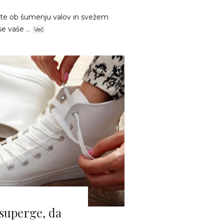
ujate ob šumenju valov in svežem
e vaše ...
Več
 superge, da