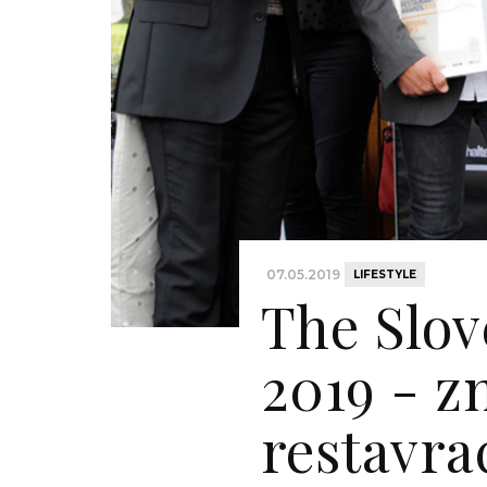
07.05.2019
LIFESTYLE
The Slov
2019 - z
restavrac