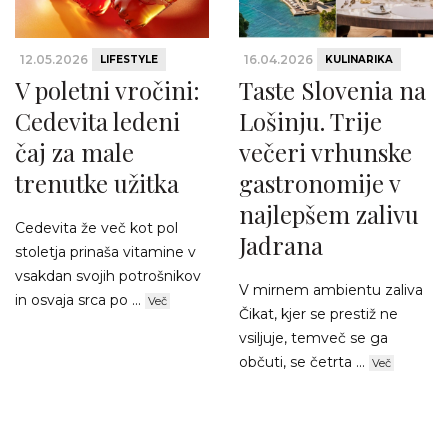
12.05.2026
16.04.2026
LIFESTYLE
KULINARIKA
V poletni vročini:
Taste Slovenia na
Cedevita ledeni
Lošinju. Trije
čaj za male
večeri vrhunske
trenutke užitka
gastronomije v
najlepšem zalivu
Cedevita že več kot pol
Jadrana
stoletja prinaša vitamine v
vsakdan svojih potrošnikov
V mirnem ambientu zaliva
in osvaja srca po ...
Več
Čikat, kjer se prestiž ne
vsiljuje, temveč se ga
občuti, se četrta ...
Več