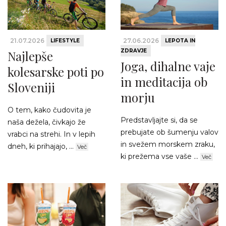
21.07.2026
27.06.2026
LIFESTYLE
LEPOTA IN
ZDRAVJE
Najlepše
Joga, dihalne vaje
kolesarske poti po
in meditacija ob
Sloveniji
morju
O tem, kako čudovita je
Predstavljajte si, da se
naša dežela, čivkajo že
prebujate ob šumenju valov
vrabci na strehi. In v lepih
in svežem morskem zraku,
dneh, ki prihajajo, ...
Več
ki prežema vse vaše ...
Več