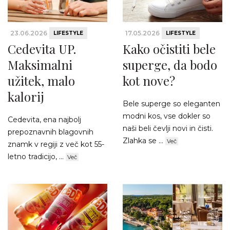
23.06.2026
17.05.2026
LIFESTYLE
LIFESTYLE
Cedevita UP.
Kako očistiti bele
Maksimalni
superge, da bodo
užitek, malo
kot nove?
kalorij
Bele superge so eleganten
modni kos, vse dokler so
Cedevita, ena najbolj
naši beli čevlji novi in čisti.
prepoznavnih blagovnih
Zlahka se ...
Več
znamk v regiji z več kot 55-
letno tradicijo, ...
Več