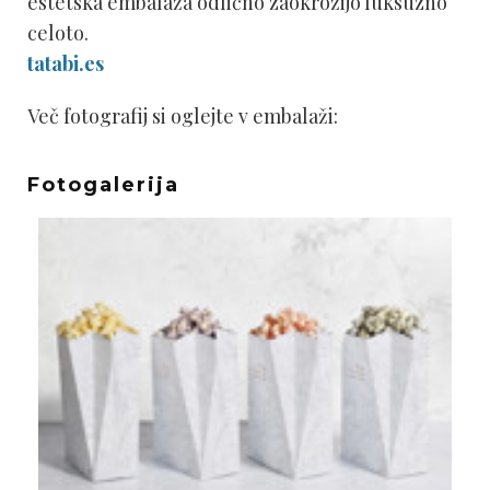
estetska embalaža odlično zaokrožijo luksuzno
celoto.
tatabi.es
Več fotografij si oglejte v embalaži:
Fotogalerija