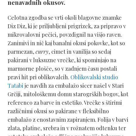
nenavadnih okusov.
Celotna zgodba se vrti okoli blagovne znamke
Diz Diz, ki je priljubljeni prigrizek, za pripravo v
mikrovalovni pečici, povzdignil na višjo raven.
Zanimivi in nič kaj banalni okusi pokovke, kot so
parmezan,
curry
, cimet in vanilija so sedaj
pakirani v luksuzne vrečke, ki spominjajo na
marmorne plošče, so v zadnjem času postali
pravi hit pri oblikovalcih.
Oblikovalski studio
Tatabi
je navdih za embalažo sicer našel v Stari
Grčiji, mitološkemu domu starogrških bogov, kot
referenco za barve in estetiko. Vrečke s štirimi
različnimi okusi so pakirane v fleksibilno
embalažo z enostavnim zapiranjem. Folija v barvi
zlata, platine, srebra in v rožnatem odtenku ter