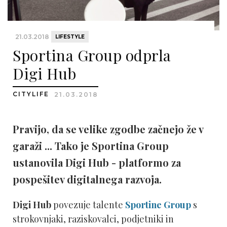
21.03.2018
LIFESTYLE
Sportina Group odprla
Digi Hub
CITYLIFE
21.03.2018
Pravijo, da se velike zgodbe začnejo že v
garaži ... Tako je Sportina Group
ustanovila Digi Hub - platformo za
pospešitev digitalnega razvoja.
Digi Hub
povezuje talente
Sportine
Group
s
strokovnjaki, raziskovalci, podjetniki in