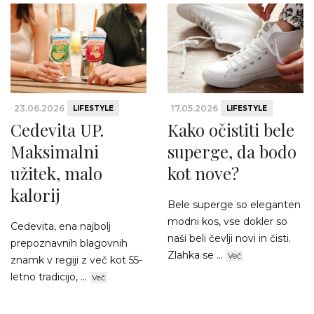
23.06.2026
17.05.2026
LIFESTYLE
LIFESTYLE
Cedevita UP.
Kako očistiti bele
Maksimalni
superge, da bodo
užitek, malo
kot nove?
kalorij
Bele superge so eleganten
modni kos, vse dokler so
Cedevita, ena najbolj
naši beli čevlji novi in čisti.
prepoznavnih blagovnih
Zlahka se ...
Več
znamk v regiji z več kot 55-
letno tradicijo, ...
Več