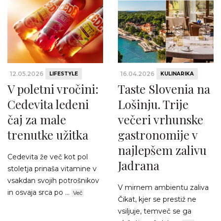
12.05.2026
16.04.2026
LIFESTYLE
KULINARIKA
V poletni vročini:
Taste Slovenia na
Cedevita ledeni
Lošinju. Trije
čaj za male
večeri vrhunske
trenutke užitka
gastronomije v
najlepšem zalivu
Cedevita že več kot pol
Jadrana
stoletja prinaša vitamine v
vsakdan svojih potrošnikov
V mirnem ambientu zaliva
in osvaja srca po ...
Več
Čikat, kjer se prestiž ne
vsiljuje, temveč se ga