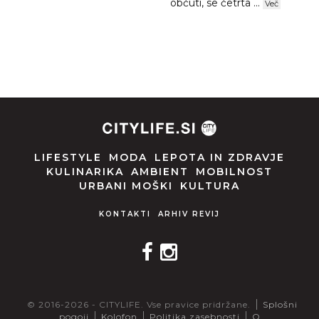
občuti, se četrta ...
Več
LIFESTYLE
MODA
LEPOTA IN ZDRAVJE
KULINARIKA
AMBIENT
MOBILNOST
URBANI MOŠKI
KULTURA
KONTAKTI
ARHIV REVIJ
© 2016-2026 - CITYLIFE. Vse pravice pridržane.
Splošni
pogoji
Kolofon
Politika zasebnosti
O