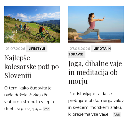
21.07.2026
27.06.2026
LIFESTYLE
LEPOTA IN
ZDRAVJE
Najlepše
Joga, dihalne vaje
kolesarske poti po
in meditacija ob
Sloveniji
morju
O tem, kako čudovita je
Predstavljajte si, da se
naša dežela, čivkajo že
prebujate ob šumenju valov
vrabci na strehi. In v lepih
in svežem morskem zraku,
dneh, ki prihajajo, ...
Več
ki prežema vse vaše ...
Več