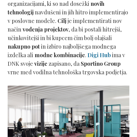
organizacijami, ki so nad dosežki
novih
tehnologij
navdušeni in jih hitro implementirajo
v poslovne modele.
Cilj
je implementirati nov
način
vodenja projektov
, da bi postali hitrejši,
učinkovitejši in bi kupcem čim bolj olajšali
nakupno pot
in izbiro najboljšega modnega
izdelka ali
modne kombinacije
.
Digi Hub
ima v
DNK svoje
vizije
zapisano, da
Sportino
Group
vrne med vodilna tehnološka trgovska podjetja.