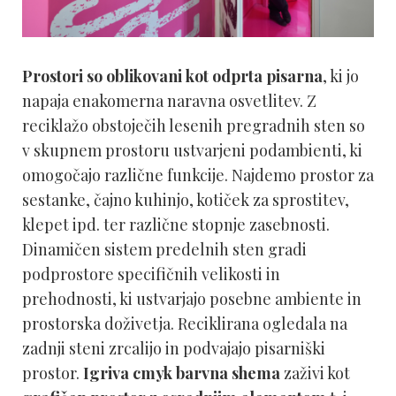
Prostori so oblikovani kot odprta pisarna
, ki jo
napaja enakomerna naravna osvetlitev. Z
reciklažo obstoječih lesenih pregradnih sten so
v skupnem prostoru ustvarjeni podambienti, ki
omogočajo različne funkcije. Najdemo prostor za
sestanke, čajno kuhinjo, kotiček za sprostitev,
klepet ipd. ter različne stopnje zasebnosti.
Dinamičen sistem predelnih sten gradi
podprostore specifičnih velikosti in
prehodnosti, ki ustvarjajo posebne ambiente in
prostorska doživetja. Reciklirana ogledala na
zadnji steni zrcalijo in podvajajo pisarniški
prostor.
Igriva cmyk barvna shema
zaživi kot