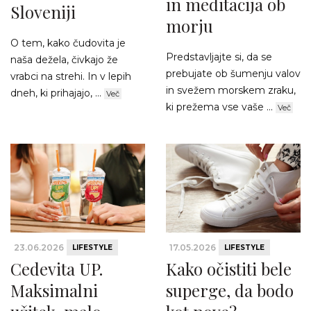
in meditacija ob
Sloveniji
morju
O tem, kako čudovita je
Predstavljajte si, da se
naša dežela, čivkajo že
prebujate ob šumenju valov
vrabci na strehi. In v lepih
in svežem morskem zraku,
dneh, ki prihajajo, ...
Več
ki prežema vse vaše ...
Več
23.06.2026
17.05.2026
LIFESTYLE
LIFESTYLE
Cedevita UP.
Kako očistiti bele
Maksimalni
superge, da bodo