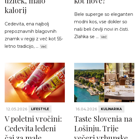
užitek, malo
kot nove?
kalorij
Bele superge so eleganten
modni kos, vse dokler so
Cedevita, ena najbolj
naši beli čevlji novi in čisti.
prepoznavnih blagovnih
Zlahka se ...
Več
znamk v regiji z več kot 55-
letno tradicijo, ...
Več
12.05.2026
16.04.2026
LIFESTYLE
KULINARIKA
V poletni vročini:
Taste Slovenia na
Cedevita ledeni
Lošinju. Trije
čaj za male
večeri vrhunske