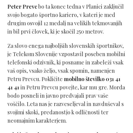
Peter Prevc
bo ta konec tedna v Planici zaključil
svojo bogato športno kariero, v kateri je med
drugim osvojil 12 medalj na velikih tekmovanjih
in bil prvi človek, ki je skočil 250 metrov.
Za slovo enega najboljših slovenskih športnikov,
je Telekom Slovenije vzpostavil poseben mobilni
telefonski odzivnik, ki posname in zabeleži vsak
vaš opis, vsako željo, vsak spomin, namenjen
Petru Prevcu. Pokličite
mobilno številko 031 41
41 41
in Petru Prevcu povejte, kar mu gre. Morda
bodo posneli in javno predvajali prav vaše
voščilo. Leta nas je razveseljeval in navduševal s
svojimi skoki, predanostjo k odličnosti ter
neomajnim karakterjem.