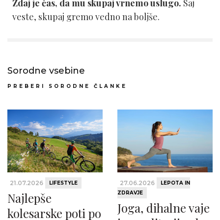
Zdaj je čas, da mu skupaj vrnemo uslugo.
Saj
veste, skupaj gremo vedno na boljše.
Sorodne vsebine
PREBERI SORODNE ČLANKE
21.07.2026
27.06.2026
LIFESTYLE
LEPOTA IN
ZDRAVJE
Najlepše
Joga, dihalne vaje
kolesarske poti po