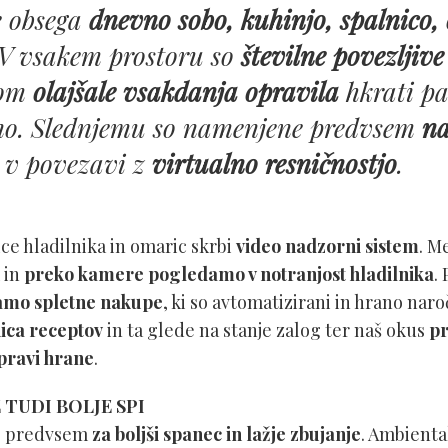
e obsega
dnevno sobo, kuhinjo, spalnico, 
 V vsakem prostoru so
številne povezljiv
kom
olajšale vsakdanja opravila
hkrati pa 
no. Slednjemu so namenjene predvsem
na
v povezavi z
virtualno resničnostjo
.
ce hladilnika in omaric skrbi
video nadzorni sistem
. M
 in
preko kamere pogledamo v notranjost hladilnika
.
amo spletne nakupe
, ki so avtomatizirani in hrano naro
ica receptov
in ta glede na stanje zalog ter naš okus
pr
pravi hrane
.
TUDI BOLJE SPI
jo predvsem
za boljši spanec in lažje zbujanje
. Ambienta