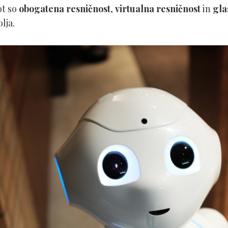
ot so
obogatena resničnost
,
virtualna resničnost
in
gla
lja.