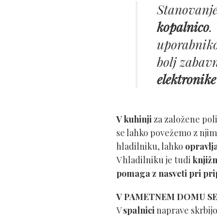
Stanovanj
kopalnico
.
uporabni
bolj zabav
elektronike
V kuhinji
za založene poli
se lahko povežemo z njim
hladilniku, lahko
opravlj
V hladilniku je tudi
knjižn
pomaga z nasveti pri pri
V PAMETNEM DOMU SE 
V
spalnici
naprave skrbi