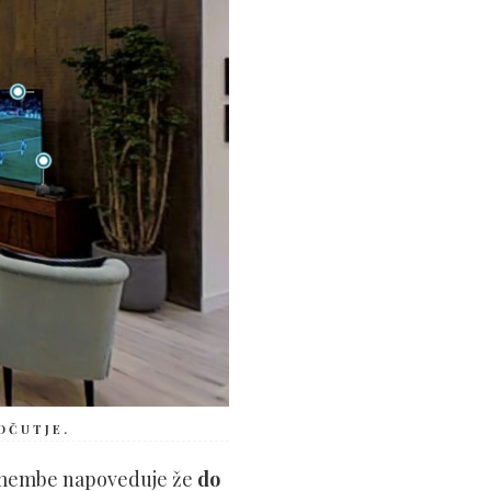
ČUTJE.
emembe napoveduje že
do