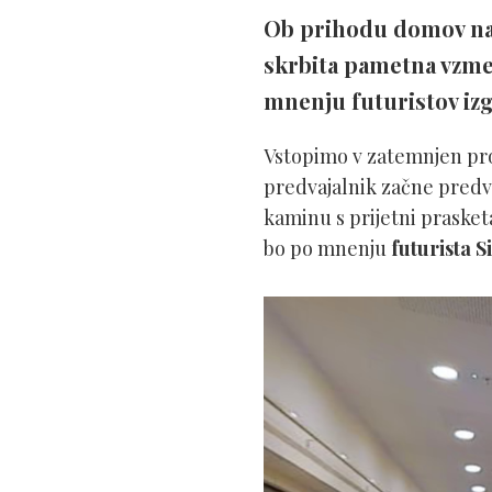
Ob prihodu domov naš 
skrbita pametna vzme
mnenju futuristov izg
Vstopimo v zatemnjen pr
predvajalnik začne predva
kaminu s prijetni prasketa
bo po mnenju
futurista 