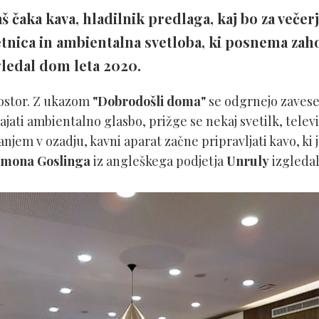
čaka kava, hladilnik predlaga, kaj bo za večerjo
tnica in ambientalna svetloba, ki posnema zah
ledal dom leta 2020.
ostor. Z ukazom
"Dobrodošli doma"
se odgrnejo zavese
jati ambientalno glasbo, prižge se nekaj svetilk, televi
njem v ozadju, kavni aparat začne pripravljati kavo, ki j
Simona Goslinga
iz angleškega podjetja
Unruly
izgleda