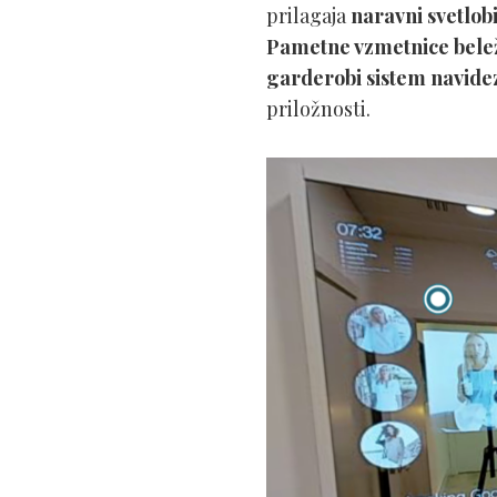
prilagaja
naravni svetlob
Pametne vzmetnice beleži
garderobi sistem navidez
priložnosti.