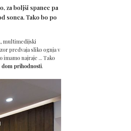
, za boljši spanec pa
od sonca. Tako bo po
, multimedijski
zor predvaja sliko ognja v
o imamo najraje ... Tako
l
dom prihodnosti
.