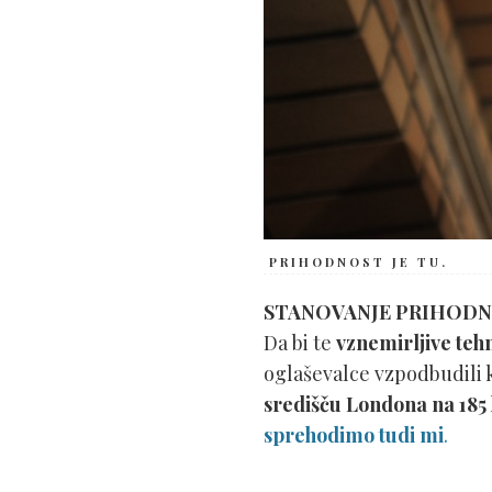
PRIHODNOST JE TU.
STANOVANJE PRIHODNO
Da bi te
vznemirljive teh
oglaševalce vzpodbudili 
središču Londona na 185 
sprehodimo tudi mi
.