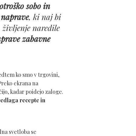
otroško sobo in
e naprave
, ki naj bi
življenje naredile
prave zabavne
edtem ko smo v trgovini,
 Preko ekrana na
čijo, kadar poidejo zaloge.
edlaga recepte in
lna svetloba se