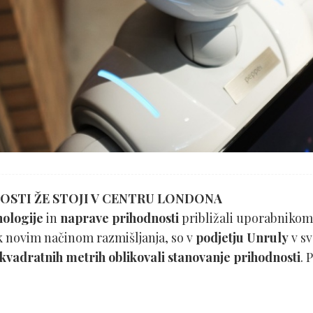
STI ŽE STOJI V CENTRU LONDONA
nologije
in
naprave prihodnosti
približali uporabnikom 
k novim načinom razmišljanja, so v
podjetju Unruly
v sv
kvadratnih metrih oblikovali stanovanje prihodnosti
. 