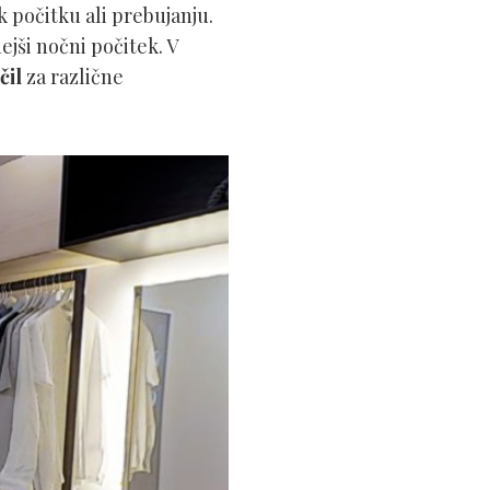
 počitku ali prebujanju.
jši nočni počitek. V
čil
za različne