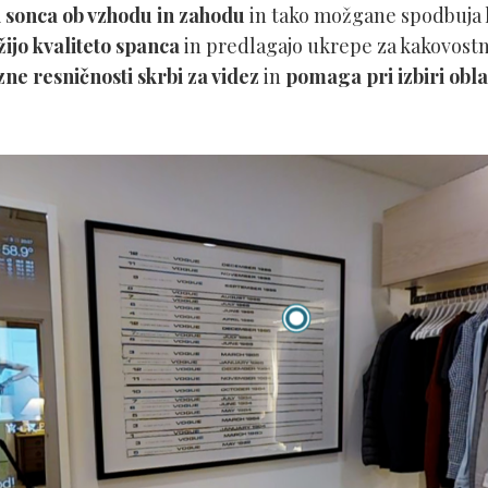
i sonca ob vzhodu in zahodu
in tako možgane spodbuja k
jo kvaliteto spanca
in predlagajo ukrepe za kakovostne
ne resničnosti skrbi za videz
in
pomaga pri izbiri obla