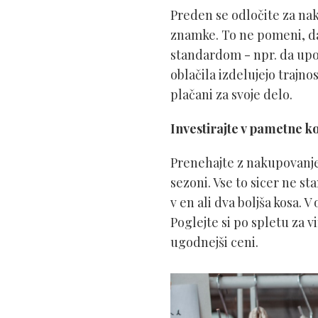
Preden se odločite za naku
znamke. To ne pomeni, da
standardom - npr. da upor
oblačila izdelujejo trajno
plačani za svoje delo.
Investirajte v pametne k
Prenehajte z nakupovanjem 
sezoni. Vse to sicer ne sta
v en ali dva boljša kosa. V
Poglejte si po spletu za vi
ugodnejši ceni.