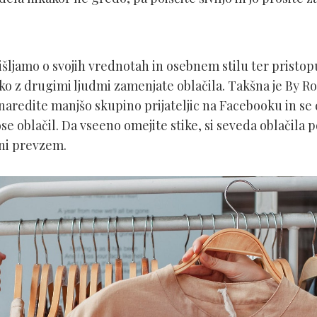
išljamo o svojih vrednotah in osebnem stilu ter pristop
ahko z drugimi ljudmi zamenjate oblačila. Takšna je By R
 naredite manjšo skupino prijateljic na Facebooku in se 
e oblačil. Da vseeno omejite stike, si seveda oblačila p
čni prevzem.