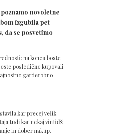
ro poznamo novoletne
 bom izgubila pet
as, da se posvetimo
prednosti: na koncu boste
 boste posledično kupovali
trajnostno garderobno
tavila kar precej velik
taja tudi kar nekaj vintidž
anje in dober nakup.