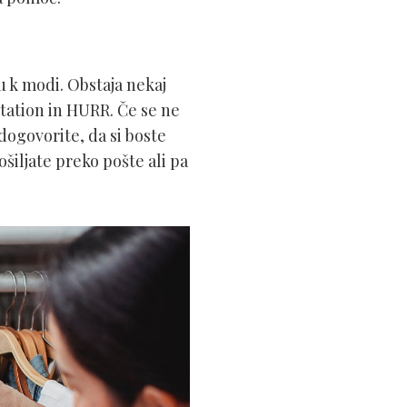
u k modi. Obstaja nekaj
otation in HURR. Če se ne
dogovorite, da si boste
ošiljate preko pošte ali pa