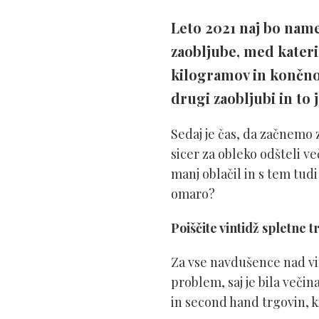
Leto 2021 naj bo name
zaobljube, med kateri
kilogramov in končno b
drugi zaobljubi in to 
Sedaj je čas, da začnemo z
sicer za obleko odšteli v
manj oblačil in s tem tud
omaro?
Poiščite vintidž spletne 
Za vse navdušence nad vin
problem, saj je bila večin
in second hand trgovin, k