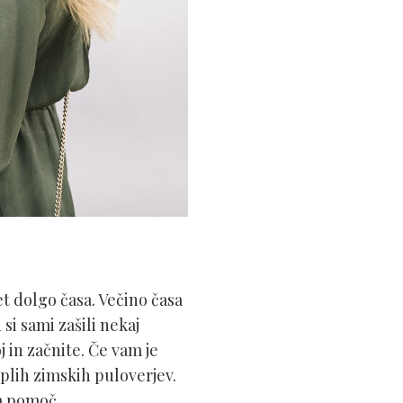
t dolgo časa. Večino časa
si sami zašili nekaj
j in začnite. Če vam je
toplih zimskih puloverjev.
za pomoč.