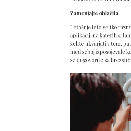
Zamenjajte oblačila
Letošnje leto veliko razm
aplikacij, na katerih si l
želite ukvarjati s tem, pa
med seboj izposojevale kos
se dogovorite za brezsti