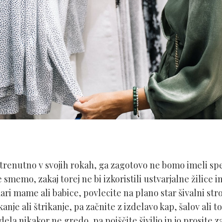
trenutno v svojih rokah, ga zagotovo ne bomo imeli spe
memo, zakaj torej ne bi izkoristili ustvarjalne žilice in 
ri mame ali babice, povlecite na plano star šivalni stro
kanje ali štrikanje, pa začnite z izdelavo kap, šalov ali 
ela nikakor ne gredo, pa poiščite šiviljo in jo prosite 