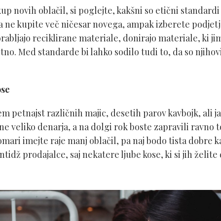
p novih oblačil, si poglejte, kakšni so etični standard
 ne kupite več ničesar novega, ampak izberete podjetja
abljajo reciklirane materiale, donirajo materiale, ki ji
stno. Med standarde bi lahko sodilo tudi to, da so njiho
ose
petnajst različnih majic, desetih parov kavbojk, ali jak
ne veliko denarja, a na dolgi rok boste zapravili ravno to
 omari imejte raje manj oblačil, pa naj bodo tista dobre k
ntidž prodajalce, saj nekatere ljube kose, ki si jih želit