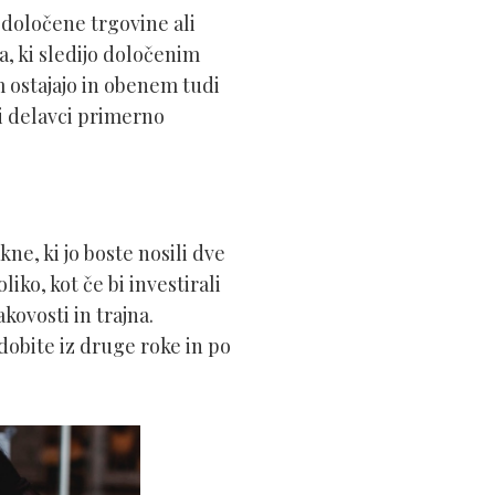
i določene trgovine ali
, ki sledijo določenim
m ostajajo in obenem tudi
vi delavci primerno
ne, ki jo boste nosili dve
liko, kot če bi investirali
akovosti in trajna.
e dobite iz druge roke in po