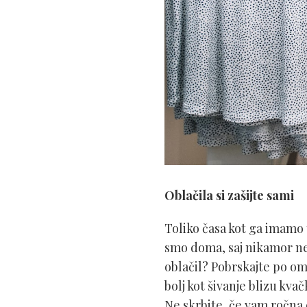
Oblačila si zašijte sami
Toliko časa kot ga imamo 
smo doma, saj nikamor ne s
oblačil? Pobrskajte po oma
bolj kot šivanje blizu kvač
Ne skrbite, če vam ročna d