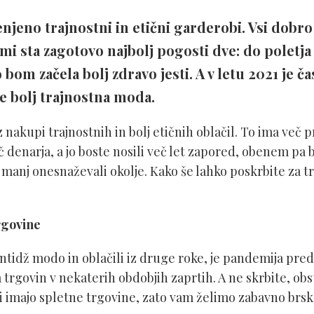
njeno trajnostni in etični garderobi. Vsi dob
mi sta zagotovo najbolj pogosti dve: do poletja
om začela bolj zdravo jesti. A v letu 2021 je č
je bolj trajnostna moda.
 nakupi trajnostnih in bolj etičnih oblačil. To ima več 
eč denarja, a jo boste nosili več let zapored, obenem pa
i manj onesnaževali okolje. Kako še lahko poskrbite za 
trgovine
tidž modo in oblačili iz druge roke, je pandemija preds
a trgovin v nekaterih obdobjih zaprtih. A ne skrbite, obs
i imajo spletne trgovine, zato vam želimo zabavno brsk