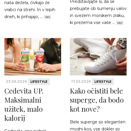
Predstavljajte si, da se
naša dežela, čivkajo že
prebujate ob šumenju valov
vrabci na strehi. In v lepih
in svežem morskem zraku,
dneh, ki prihajajo, ...
Več
ki prežema vse vaše ...
Več
23.06.2026
17.05.2026
LIFESTYLE
LIFESTYLE
Cedevita UP.
Kako očistiti bele
Maksimalni
superge, da bodo
užitek, malo
kot nove?
kalorij
Bele superge so eleganten
modni kos, vse dokler so
Cedevita, ena najbolj