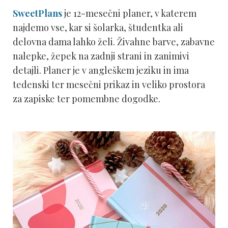
SweetPlans
je 12-mesečni planer, v katerem
najdemo vse, kar si šolarka, študentka ali
delovna dama lahko želi. Živahne barve, zabavne
nalepke, žepek na zadnji strani in zanimivi
detajli. Planer je v angleškem jeziku in ima
tedenski ter mesečni prikaz in veliko prostora
za zapiske ter pomembne dogodke.