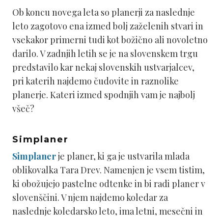
Ob koncu novega leta so planerji za naslednje
leto zagotovo ena izmed bolj zaželenih stvari in
vsekakor primerni tudi kot božično ali novoletno
darilo. V zadnjih letih se je na slovenskem trgu
predstavilo kar nekaj slovenskih ustvarjalcev,
pri katerih najdemo čudovite in raznolike
planerje. Kateri izmed spodnjih vam je najbolj
všeč?
Simplaner
Simplaner
je planer, ki ga je ustvarila mlada
oblikovalka Tara Drev. Namenjen je vsem tistim,
ki obožujejo pastelne odtenke in bi radi planer v
slovenščini. V njem najdemo koledar za
naslednje koledarsko leto, ima letni, mesečni in