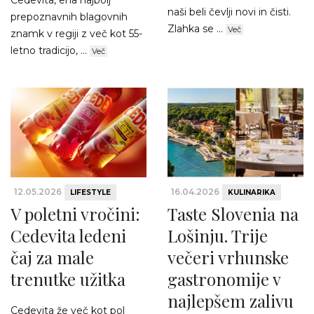
naši beli čevlji novi in čisti.
prepoznavnih blagovnih
Zlahka se ...
Več
znamk v regiji z več kot 55-
letno tradicijo, ...
Več
12.05.2026
16.04.2026
LIFESTYLE
KULINARIKA
V poletni vročini:
Taste Slovenia na
Cedevita ledeni
Lošinju. Trije
čaj za male
večeri vrhunske
trenutke užitka
gastronomije v
najlepšem zalivu
Cedevita že več kot pol