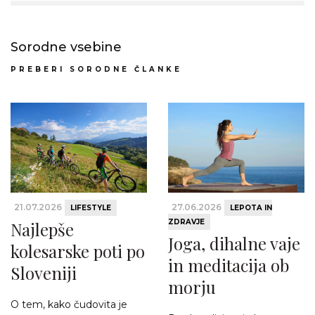
Sorodne vsebine
PREBERI SORODNE ČLANKE
21.07.2026
27.06.2026
LIFESTYLE
LEPOTA IN
ZDRAVJE
Najlepše
Joga, dihalne vaje
kolesarske poti po
in meditacija ob
Sloveniji
morju
O tem, kako čudovita je