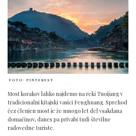
FOTO: PINTEREST
Most korakov lahko najdemo na reki Tuoijang v
tradicionalni kitajski vasici Fenghuang. Sprehod
čez členjen most je že mnogo let del vsakdana
domačinov, danes pa privabi tudi številne
radovedne turiste.