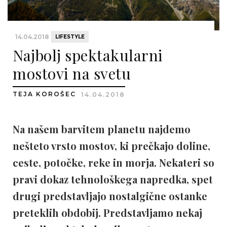
14.04.2018
LIFESTYLE
Najbolj spektakularni
mostovi na svetu
TEJA KOROŠEC
14.04.2018
Na našem barvitem planetu najdemo
nešteto vrsto mostov, ki prečkajo doline,
ceste, potočke, reke in morja. Nekateri so
pravi dokaz tehnološkega napredka, spet
drugi predstavljajo nostalgične ostanke
preteklih obdobij. Predstavljamo nekaj