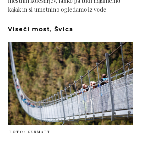
mestnih kolesarjev, lahko pa tudi najamemo
kajak in si umetnino ogledamo iz vode.
Viseči most, Švica
FOTO: ZERMATT