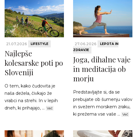
21.07.2026
27.06.2026
LIFESTYLE
LEPOTA IN
ZDRAVJE
Najlepše
Joga, dihalne vaje
kolesarske poti po
in meditacija ob
Sloveniji
morju
O tem, kako čudovita je
Predstavljajte si, da se
naša dežela, čivkajo že
prebujate ob šumenju valov
vrabci na strehi. In v lepih
in svežem morskem zraku,
dneh, ki prihajajo, ...
Več
ki prežema vse vaše ...
Več