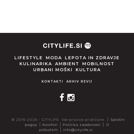
LIFESTYLE
MODA
LEPOTA IN ZDRAVJE
KULINARIKA
AMBIENT
MOBILNOST
URBANI MOŠKI
KULTURA
KONTAKTI
ARHIV REVIJ
© 2016-2026 - CITYLIFE. Vse pravice pridržane.
Splošni
pogoji
Kolofon
Politika zasebnosti
O
piškotkih
info@citylife.si