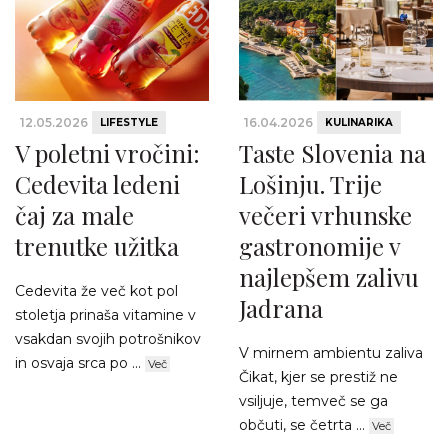
12.05.2026
16.04.2026
LIFESTYLE
KULINARIKA
V poletni vročini:
Taste Slovenia na
Cedevita ledeni
Lošinju. Trije
čaj za male
večeri vrhunske
trenutke užitka
gastronomije v
najlepšem zalivu
Cedevita že več kot pol
Jadrana
stoletja prinaša vitamine v
vsakdan svojih potrošnikov
V mirnem ambientu zaliva
in osvaja srca po ...
Več
Čikat, kjer se prestiž ne
vsiljuje, temveč se ga
občuti, se četrta ...
Več