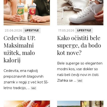
23.06.2026
17.05.2026
LIFESTYLE
LIFESTYLE
Cedevita UP.
Kako očistiti bele
Maksimalni
superge, da bodo
užitek, malo
kot nove?
kalorij
Bele superge so eleganten
modni kos, vse dokler so
Cedevita, ena najbolj
naši beli čevlji novi in čisti.
prepoznavnih blagovnih
Zlahka se ...
Več
znamk v regiji z več kot 55-
letno tradicijo, ...
Več