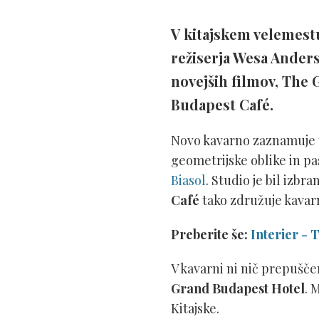
V kitajskem velemestu
režiserja Wesa Anders
novejših filmov, The 
Budapest Café.
Novo kavarno zaznamuje t
geometrijske oblike in pa
Biasol
. Studio je bil izbr
Café
tako združuje kavarn
Preberite še:
Interier - T
V kavarni ni nič prepušče
Grand Budapest Hote
l
. 
Kitajske.