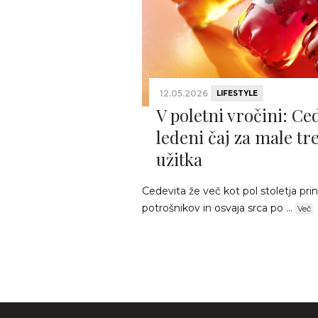
12.05.2026
LIFESTYLE
V poletni vročini: Ce
ledeni čaj za male tr
užitka
Cedevita že več kot pol stoletja pri
potrošnikov in osvaja srca po ...
Več