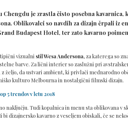
 Chengdu je zrastla čisto posebna kavarnica, k
ona. Oblikovalci so navdih za dizajn črpali iz 
Grand Budapest Hotel, ter zato kavarno poimen
ipični vizualni
stil Wesa Andersona
, za katerega so zn
stelne barve. Za lični interier so zaslužni pri avstral
an z željo, da ustvari ambient, ki privlači mednarodno ob
iško kulturo Melbourna in nostalgični filmski dizajn.
op 5 trendov v letu 2018
no naključju. Tudi kopalnica in menu sta oblikovana v 
Mi bi dizajnersko kavarno z veseljem obiskali, če se ne