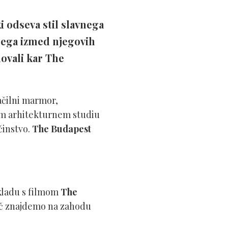
i odseva stil slavnega
enega izmed njegovih
ovali kar The
ačilni marmor,
skem arhitekturnem studiu
činstvo.
The Budapest
skladu s filmom
The
koč znajdemo na zahodu