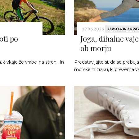
27.06.2026
LEPOTA IN ZDRA
oti po
Joga, dihalne vaje
ob morju
čivkajo že vrabci na strehi. In
Predstavljajte si, da se preb
morskem zraku, ki prežema vs