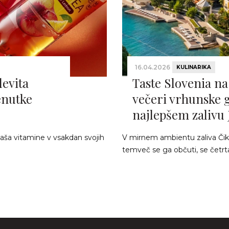
16.04.2026
KULINARIKA
devita
Taste Slovenia na 
enutke
večeri vrhunske 
najlepšem zalivu
naša vitamine v vsakdan svojih
V mirnem ambientu zaliva Čikat,
temveč se ga občuti, se četrta