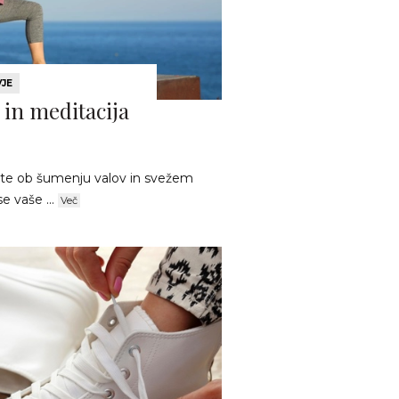
VJE
 in meditacija
ujate ob šumenju valov in svežem
e vaše ...
Več