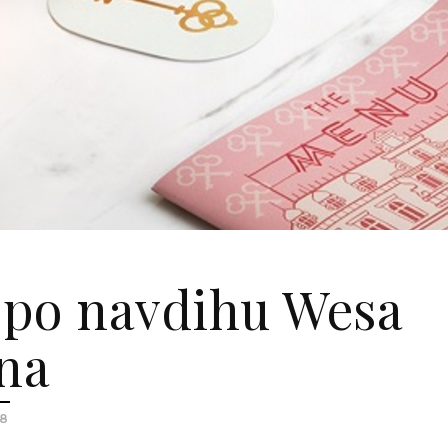
 po navdihu Wesa
na
18