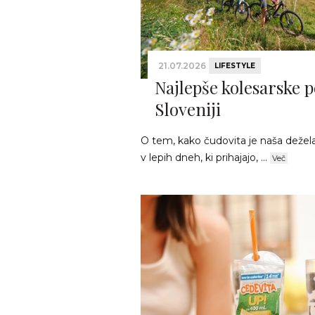
21.07.2026
LIFESTYLE
Najlepše kolesarske p
Sloveniji
O tem, kako čudovita je naša dežela, 
v lepih dneh, ki prihajajo, ...
Več