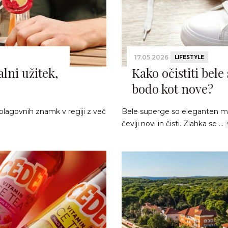
17.05.2026
LIFESTYLE
lni užitek,
Kako očistiti bele
bodo kot nove?
blagovnih znamk v regiji z več
Bele superge so eleganten mod
čevlji novi in čisti. Zlahka se ...