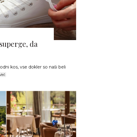
 superge, da
ni kos, vse dokler so naši beli
Več