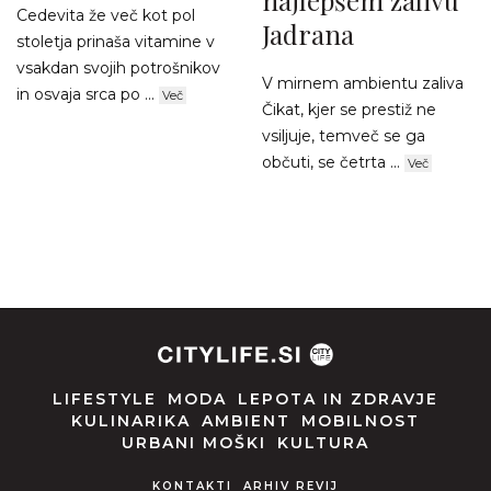
najlepšem zalivu
Cedevita že več kot pol
Jadrana
stoletja prinaša vitamine v
vsakdan svojih potrošnikov
V mirnem ambientu zaliva
in osvaja srca po ...
Več
Čikat, kjer se prestiž ne
vsiljuje, temveč se ga
občuti, se četrta ...
Več
LIFESTYLE
MODA
LEPOTA IN ZDRAVJE
KULINARIKA
AMBIENT
MOBILNOST
URBANI MOŠKI
KULTURA
KONTAKTI
ARHIV REVIJ