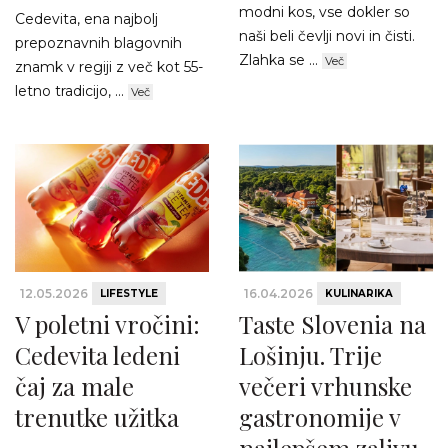
modni kos, vse dokler so
Cedevita, ena najbolj
naši beli čevlji novi in čisti.
prepoznavnih blagovnih
Zlahka se ...
Več
znamk v regiji z več kot 55-
letno tradicijo, ...
Več
12.05.2026
16.04.2026
LIFESTYLE
KULINARIKA
V poletni vročini:
Taste Slovenia na
Cedevita ledeni
Lošinju. Trije
čaj za male
večeri vrhunske
trenutke užitka
gastronomije v