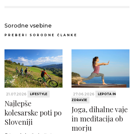
Sorodne vsebine
PREBERI SORODNE ČLANKE
21.07.2026
27.06.2026
LIFESTYLE
LEPOTA IN
ZDRAVJE
Najlepše
Joga, dihalne vaje
kolesarske poti po
in meditacija ob
Sloveniji
morju