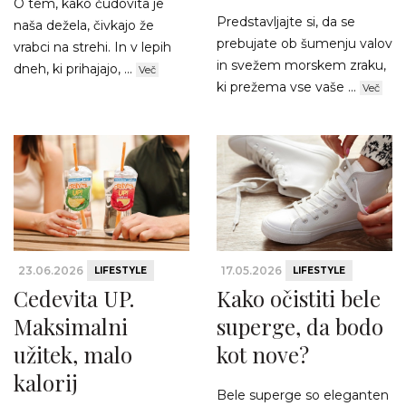
O tem, kako čudovita je
Predstavljajte si, da se
naša dežela, čivkajo že
prebujate ob šumenju valov
vrabci na strehi. In v lepih
in svežem morskem zraku,
dneh, ki prihajajo, ...
Več
ki prežema vse vaše ...
Več
23.06.2026
17.05.2026
LIFESTYLE
LIFESTYLE
Cedevita UP.
Kako očistiti bele
Maksimalni
superge, da bodo
užitek, malo
kot nove?
kalorij
Bele superge so eleganten