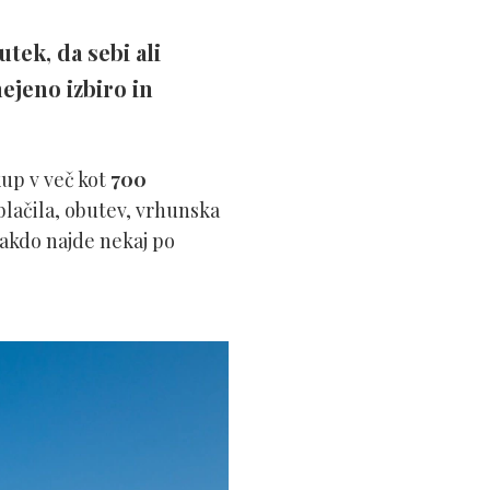
tek, da sebi ali
ejeno izbiro in
kup v več kot
700
blačila, obutev, vrhunska
sakdo najde nekaj po