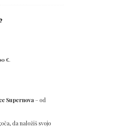
?
00 €
.
tice Supernova
– od
oča, da naložiš svojo