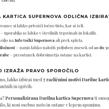
T GANTAR)
A KARTICA SUPERNOVA ODLIČNA IZBIRA
anec si lahko privošči točno tisto, kar si želi.
– uporablja se lahko v številnih trgovinah in lokalih.
voljo na
Info točki Supernova
ali prek spleta.
iložnost
– nanjo lahko naložiš poljuben znesek od
10 do 3
orabe
– preostanek dobroimetja ostane na kartici.
O IZRAŽA PRAVO SPOROČILO
bno, lahko izbiraš med
7 različnimi motivi Darilne kar
ntnih in igrivih.
ga?
Personalizirana Darilna kartica Supernova
ti omog
rilo, ki nosi osebno noto in ostane v lepem spominu.