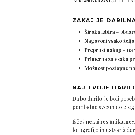
SUPERNOVA KRANJ (FOTO: JOŠ
ZAKAJ JE DARILN
Široka izbira
– obdarov
Nagovori vsako željo
Preprost nakup
– na 
Primerna za vsako pr
Možnost postopne p
NAJ TVOJE DARIL
Da bo darilo še bolj pose
pomladno svežih do elega
Iščeš nekaj res unikatne
fotografijo in ustvariš da