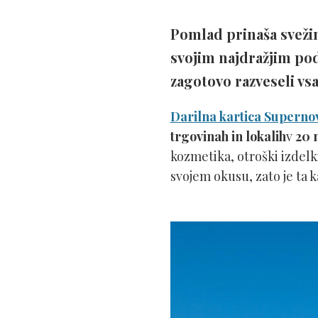
Pomlad prinaša svežino
svojim najdražjim pod
zagotovo razveseli vs
Darilna kartica Superno
trgovinah in lokalih
v
20 
kozmetika, otroški izdelk
svojem okusu, zato je ta k