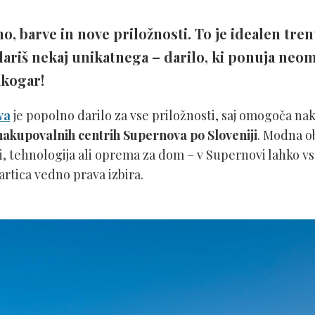
, barve in nove priložnosti. To je idealen trenu
ariš nekaj unikatnega – darilo, ki ponuja neom
akogar!
va
je popolno darilo za vse priložnosti, saj omogoča na
nakupovalnih centrih Supernova po Sloveniji
. Modna o
i, tehnologija ali oprema za dom – v Supernovi lahko v
artica vedno prava izbira.