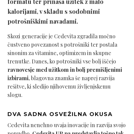
formatu ter prinaša užitek z malo
kalorijami, v skladu s sodobnimi
potrošniškimi navadami.
Skozi generacije je Cedevita zgradila močno
čustveno povezanost s potrošniki ter postala
sinonim za vitamine, optimizem in skupne
trenutke. Danes, ko potrošniki vse bolj iščejo
ravnovesje med užitkom in bolj premišljenimi
izbirami,
blagovna znamka še naprej razvija
rešitve, ki sledijo njihovemu življenjskemu
slogu.
DVA SADNA OSVEŽILNA OKUSA
Cedevita nenehno uvaja inovacije in razvija svojo
ponudbo
, Cedevita UP pa predstavlja točno tak