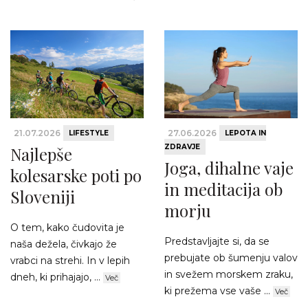
21.07.2026
27.06.2026
LIFESTYLE
LEPOTA IN
ZDRAVJE
Najlepše
Joga, dihalne vaje
kolesarske poti po
in meditacija ob
Sloveniji
morju
O tem, kako čudovita je
Predstavljajte si, da se
naša dežela, čivkajo že
prebujate ob šumenju valov
vrabci na strehi. In v lepih
in svežem morskem zraku,
dneh, ki prihajajo, ...
Več
ki prežema vse vaše ...
Več