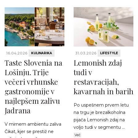
16.04.2026
31.03.2026
KULINARIKA
LIFESTYLE
Taste Slovenia na
Lemonish zdaj
Lošinju. Trije
tudi v
večeri vrhunske
restavracijah,
gastronomije v
kavarnah in barih
najlepšem zalivu
Po uspešnem prvem letu
Jadrana
na trgu je brezalkoholna
pijača Lemonish zdaj na
V mirnem ambientu zaliva
voljo tudi v segmentu ...
Čikat, kjer se prestiž ne
Več