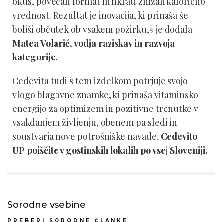
okus, povečali format in hkrati znižali kalorično
vrednost. Rezultat je inovacija, ki prinaša še
boljši občutek ob vsakem požirku,« je dodala
Matea Volarić, vodja raziskav in razvoja
kategorije.
Cedevita tudi s tem izdelkom potrjuje svojo
vlogo blagovne znamke, ki prinaša vitaminsko
energijo za optimizem in pozitivne trenutke v
vsakdanjem življenju, obenem pa sledi in
soustvarja nove potrošniške navade.
Cedevito
UP poiščite v gostinskih lokalih po vsej Sloveniji.
Sorodne vsebine
PREBERI SORODNE ČLANKE