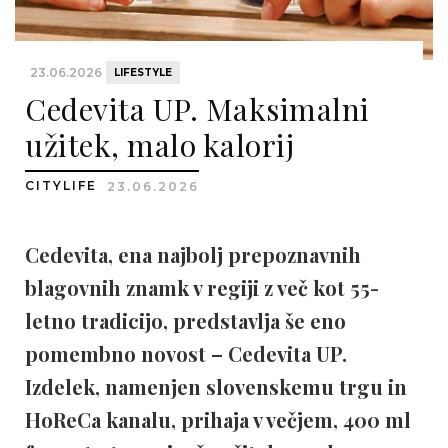
23.06.2026
LIFESTYLE
Cedevita UP. Maksimalni
užitek, malo kalorij
CITYLIFE
23.06.2026
Cedevita, ena najbolj prepoznavnih
blagovnih znamk v regiji z več kot 55-
letno tradicijo, predstavlja še eno
pomembno novost – Cedevita UP.
Izdelek, namenjen slovenskemu trgu in
HoReCa kanalu, prihaja v večjem, 400 ml