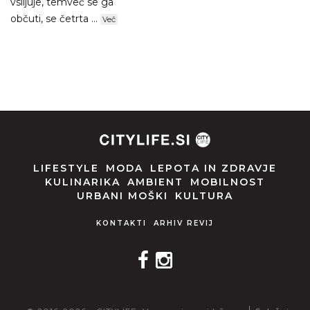
vsiljuje, temveč se ga
občuti, se četrta ...
Več
LIFESTYLE
MODA
LEPOTA IN ZDRAVJE
KULINARIKA
AMBIENT
MOBILNOST
URBANI MOŠKI
KULTURA
KONTAKTI
ARHIV REVIJ