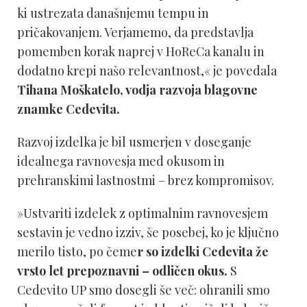
ki ustrezata današnjemu tempu in
pričakovanjem. Verjamemo, da predstavlja
pomemben korak naprej v HoReCa kanalu in
dodatno krepi našo relevantnost,« je povedala
Tihana Moškatelo, vodja razvoja blagovne
znamke Cedevita.
Razvoj izdelka je bil usmerjen v doseganje
idealnega ravnovesja med okusom in
prehranskimi lastnostmi – brez kompromisov.
»Ustvariti izdelek z optimalnim ravnovesjem
sestavin je vedno izziv, še posebej, ko je ključno
merilo tisto, po čeme
r so izdelki Cedevita že
vrsto let prepoznavni – odličen okus.
S
Cedevito UP smo dosegli še več: ohranili smo