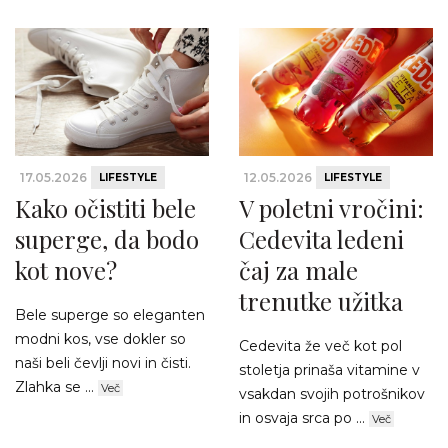
17.05.2026
12.05.2026
LIFESTYLE
LIFESTYLE
Kako očistiti bele
V poletni vročini:
superge, da bodo
Cedevita ledeni
kot nove?
čaj za male
trenutke užitka
Bele superge so eleganten
modni kos, vse dokler so
Cedevita že več kot pol
naši beli čevlji novi in čisti.
stoletja prinaša vitamine v
Zlahka se ...
Več
vsakdan svojih potrošnikov
in osvaja srca po ...
Več