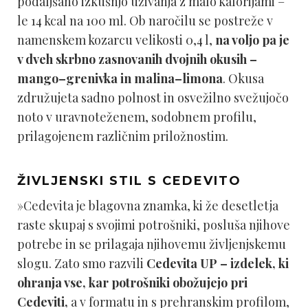
podaljšano izkušnjo uživanja z malo kalorijami –
le 14 kcal na 100 ml. Ob naročilu se postreže v
namenskem kozarcu velikosti 0,4 l,
na voljo pa je
v dveh skrbno zasnovanih dvojnih okusih –
mango–grenivka in malina–limona
. Okusa
združujeta sadno polnost in osvežilno svežujočo
noto v uravnoteženem, sodobnem profilu,
prilagojenem različnim priložnostim.
ŽIVLJENSKI STIL S CEDEVITO
»Cedevita je blagovna znamka, ki že desetletja
raste skupaj s svojimi potrošniki, posluša njihove
potrebe in se prilagaja njihovemu življenjskemu
slogu. Zato smo razvili
Cedevita UP – izdelek, ki
ohranja vse, kar potrošniki obožujejo pri
Cedeviti,
a v formatu in s prehranskim profilom,