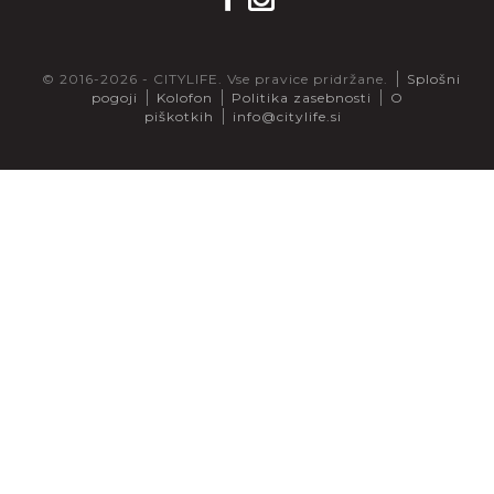
© 2016-2026 - CITYLIFE. Vse pravice pridržane.
Splošni
pogoji
Kolofon
Politika zasebnosti
O
piškotkih
info@citylife.si