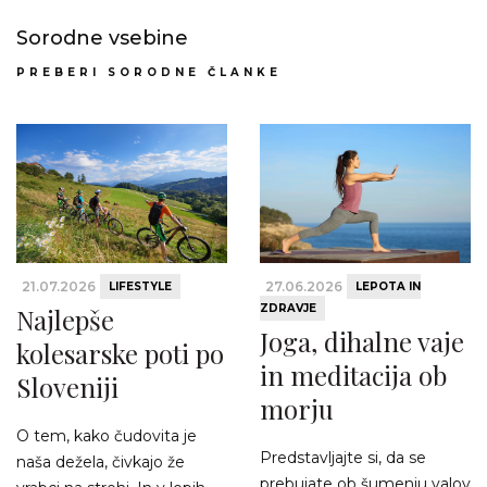
Sorodne vsebine
PREBERI SORODNE ČLANKE
21.07.2026
27.06.2026
LIFESTYLE
LEPOTA IN
ZDRAVJE
Najlepše
Joga, dihalne vaje
kolesarske poti po
in meditacija ob
Sloveniji
morju
O tem, kako čudovita je
Predstavljajte si, da se
naša dežela, čivkajo že
prebujate ob šumenju valov