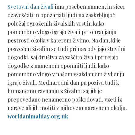
Svetovni dan živali
ima poseben namen, in sicer
ozaveščati in opozarjati ljudi na zaskrbljujoč
položaj ogroženih živalskih vrst in kako
pomembno vlogo igrajo živali pri ohranjanju
pestrosti okolja v katerem živimo. Na dan, ki je
posvečen živalim se tudi pri nas odvijajo številni
dogodki, saj društva za zaščito živali prirejajo
dogodke z namenom opomniti ljudi, kako
pomembno vlogo v našem vsakdanjem življenju
igrajo živali. Mednarodni dan pa poziva tudi k
humanemu ravnanju z živalmi saj jih je
prepovedano nenamerno poškodovati, vzeti iz
narave ali jih motiti v njihovem naravnem okolju.
worldanimalday.org.uk