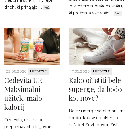
vrabci na strehi. In v lepih
in svežem morskem zraku,
dneh, ki prihajajo, ...
Več
ki prežema vse vaše ...
Več
23.06.2026
17.05.2026
LIFESTYLE
LIFESTYLE
Cedevita UP.
Kako očistiti bele
Maksimalni
superge, da bodo
užitek, malo
kot nove?
kalorij
Bele superge so eleganten
modni kos, vse dokler so
Cedevita, ena najbolj
naši beli čevlji novi in čisti.
prepoznavnih blagovnih