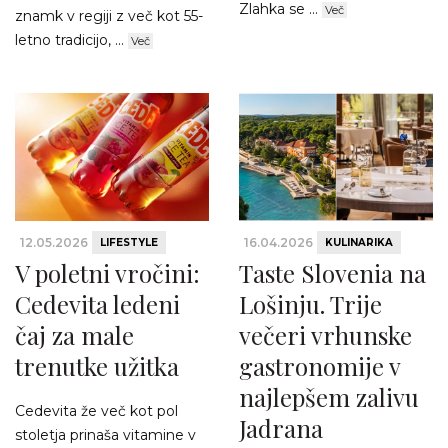
Zlahka se ...
Več
znamk v regiji z več kot 55-
letno tradicijo, ...
Več
12.05.2026
16.04.2026
LIFESTYLE
KULINARIKA
V poletni vročini:
Taste Slovenia na
Cedevita ledeni
Lošinju. Trije
čaj za male
večeri vrhunske
trenutke užitka
gastronomije v
najlepšem zalivu
Cedevita že več kot pol
Jadrana
stoletja prinaša vitamine v