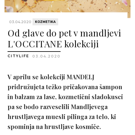
03.04.2020
KOZMETIKA
Od glave do pet v mandljevi
L'OCCITANE kolekciji
CITYLIFE
03.04.2020
V aprilu se kolekciji MANDELJ
pridružujeta težko pričakovana šampon
in balzam za lase, kozmetični sladokusci
pa se bodo razveselili Mandljevega
hrustljavega muesli pilinga za telo, ki
spominja na hrustljave kosmiče.