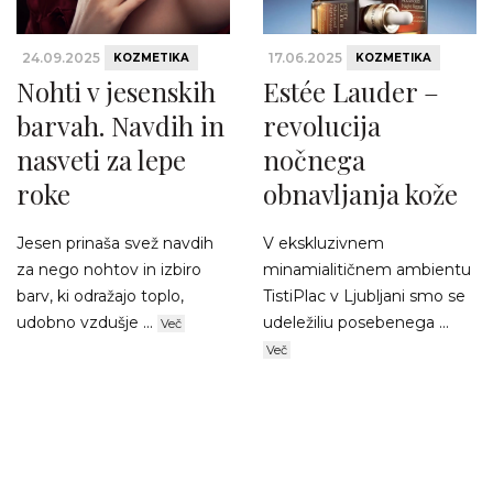
24.09.2025
17.06.2025
KOZMETIKA
KOZMETIKA
Nohti v jesenskih
Estée Lauder –
barvah. Navdih in
revolucija
nasveti za lepe
nočnega
roke
obnavljanja kože
Jesen prinaša svež navdih
V ekskluzivnem
za nego nohtov in izbiro
minamialitičnem ambientu
barv, ki odražajo toplo,
TistiPlac v Ljubljani smo se
udobno vzdušje ...
udeležiliu posebenega ...
Več
Več