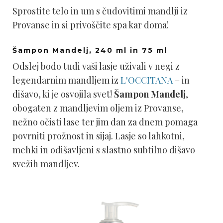
Sprostite telo in um s čudovitimi mandlji iz
Provanse in si privoščite spa kar doma!
Šampon Mandelj, 240 ml in 75 ml
Odslej bodo tudi vaši lasje uživali v negi z
legendarnim mandljem iz
L'OCCITANA
– in
dišavo, ki je osvojila svet!
Šampon Mandelj
,
obogaten z mandljevim oljem iz Provanse,
nežno očisti lase ter jim dan za dnem pomaga
povrniti prožnost in sijaj. Lasje so lahkotni,
mehki in odišavljeni s slastno subtilno dišavo
svežih mandljev.