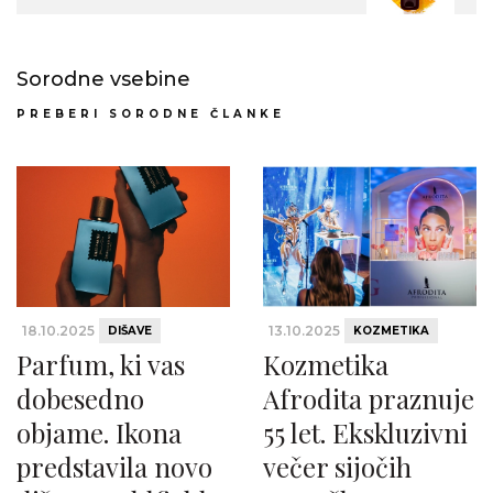
Sorodne vsebine
PREBERI SORODNE ČLANKE
18.10.2025
13.10.2025
DIŠAVE
KOZMETIKA
Parfum, ki vas
Kozmetika
dobesedno
Afrodita praznuje
objame. Ikona
55 let. Ekskluzivni
predstavila novo
večer sijočih