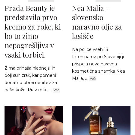
Prada Beauty je
Nea Malia –
predstavila prvo
slovensko
kremo za roke, ki
naravno olje za
bo to zimo
lasišče
nepogrešljiva v
Na police vseh 13
vsaki torbici.
Intersparov po Sloveniji je
prispela nova naravna
Zima prinaša hladnejši in
kozmetična znamka Nea
bolj suh zrak, kar pomeni
Malia, ...
Več
dodatno obremenitev za
našo kožo. Prav roke ...
Več