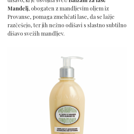
dišavo, ki je osvojila svet!
Balzam za lase
Mandelj
, obogaten z mandljevim oljem iz
Provanse, pomaga zmehčati lase, da se lažje
razčešejo, ter jih nežno odišavi s slastno subtilno
dišavo svežih mandljev.