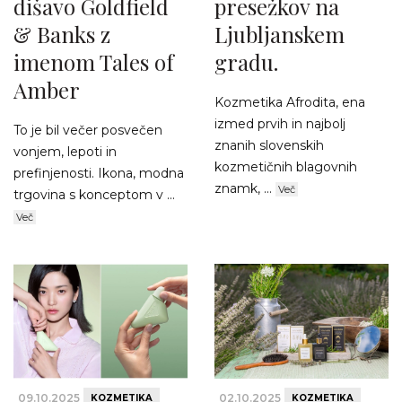
dišavo Goldfield
presežkov na
& Banks z
Ljubljanskem
imenom Tales of
gradu.
Amber
Kozmetika Afrodita, ena
izmed prvih in najbolj
To je bil večer posvečen
znanih slovenskih
vonjem, lepoti in
kozmetičnih blagovnih
prefinjenosti. Ikona, modna
znamk, ...
Več
trgovina s konceptom v ...
Več
09.10.2025
02.10.2025
KOZMETIKA
KOZMETIKA