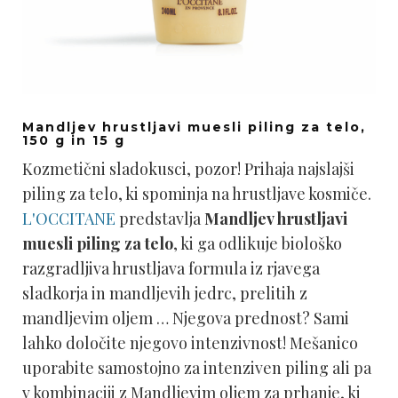
Mandljev hrustljavi muesli piling za telo,
150 g in 15 g
Kozmetični sladokusci, pozor! Prihaja najslajši
piling za telo, ki spominja na hrustljave kosmiče.
L'OCCITANE
predstavlja
Mandljev hrustljavi
muesli piling za telo
, ki ga odlikuje biološko
razgradljiva hrustljava formula iz rjavega
sladkorja in mandljevih jedrc, prelitih z
mandljevim oljem … Njegova prednost? Sami
lahko določite njegovo intenzivnost! Mešanico
uporabite samostojno za intenziven piling ali pa
v kombinaciji z Mandljevim oljem za prhanje, ki