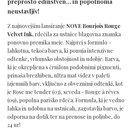
preprosto edinstven… in popolnoma
neustavljiv!
Z najnovejšim lansiranje
NOVE Bourjois Rouge
Velvet Ink,
rdečila za ustnice blagovna znamka
ponovno premika meje. Najprej s formulo –
lahkotna, tekoča barva, ki ponuja intenzivne
odtenke, vrhunsko obstojnost in udobje. Barva,
ki je okrepljena s črnilom podobnimi pigmenti,
prinaša brezhiben, ultra mat videz v paleti
izjemnih barv, vključno z obveznimi odtenki, kot
je Rose me tender (03), seveda - Rouge à rêves
(09), popolna pariško rdeča. Formula, ki je vedno
lahka in udobna na ustnicah, zagotavlja barvo, je
odporna na dotik ter na prenose in poljube, do
24 ur!