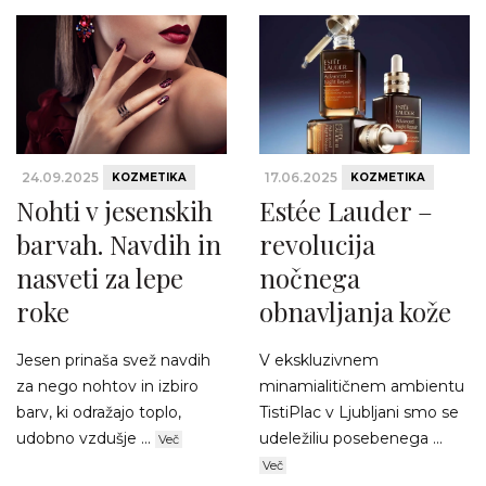
24.09.2025
17.06.2025
KOZMETIKA
KOZMETIKA
Nohti v jesenskih
Estée Lauder –
barvah. Navdih in
revolucija
nasveti za lepe
nočnega
roke
obnavljanja kože
Jesen prinaša svež navdih
V ekskluzivnem
za nego nohtov in izbiro
minamialitičnem ambientu
barv, ki odražajo toplo,
TistiPlac v Ljubljani smo se
udobno vzdušje ...
udeležiliu posebenega ...
Več
Več