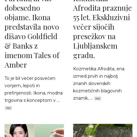
dobesedno
Afrodita praznuje
objame. Ikona
55 let. Ekskluzivni
predstavila novo
večer sijočih
dišavo Goldfield
presežkov na
& Banks z
Ljubljanskem
imenom Tales of
gradu.
Amber
Kozmetika Afrodita, ena
izmed prvih in najbolj
To je bil večer posvečen
znanih slovenskih
vonjem, lepoti in
kozmetičnih blagovnih
prefinjenosti. Ikona, modna
znamk, ...
Več
trgovina s konceptom v ...
Več