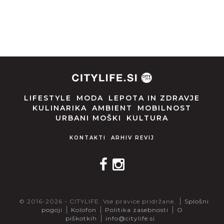
LIFESTYLE
MODA
LEPOTA IN ZDRAVJE
KULINARIKA
AMBIENT
MOBILNOST
URBANI MOŠKI
KULTURA
KONTAKTI
ARHIV REVIJ
© 2016-2026 - CITYLIFE. Vse pravice pridržane.
Splošni
pogoji
Kolofon
Politika zasebnosti
O
piškotkih
info@citylife.si