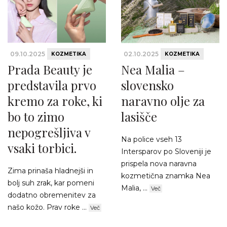
09.10.2025
02.10.2025
KOZMETIKA
KOZMETIKA
Prada Beauty je
Nea Malia –
predstavila prvo
slovensko
kremo za roke, ki
naravno olje za
bo to zimo
lasišče
nepogrešljiva v
Na police vseh 13
vsaki torbici.
Intersparov po Sloveniji je
prispela nova naravna
Zima prinaša hladnejši in
kozmetična znamka Nea
bolj suh zrak, kar pomeni
Malia, ...
Več
dodatno obremenitev za
našo kožo. Prav roke ...
Več