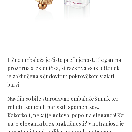
Lična embalaža je čista prefinjenost. Elegantna
prozorna steklenička, ki razkriva vsak odtenek
je zaključena s čudovitim pokrovčkom v zlati
barvi.
Navdih so bile starodavne embalaže šmink ter
reliefi ikoničnih pariških spomenikov...
Kakorkoli, nekaj je gotovo: popolna eleganca! Kaj
pa je eleganca brez praktičnosti? V notranjosti je
inovativni tanek aplikator za zelo natančen