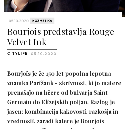
05.10.2020
KOZMETIKA
Bourjois predstavlja Rouge
Velvet Ink
CITYLIFE
05.10.2020
Bourjois je že 150 let popolna lepotna
znamka Parižank - skrivnost, ki jo matere
prenašajo na hčere od bulvarja Saint-
Germain do Elizejskih poljan. Razlog je
jasen: kombinacija kakovosti, razkošja in
vrednosti, zaradi katere je Bourjois