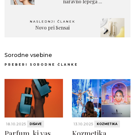
naravno lepega ...
NASLEDNJI ČLANEK
Novo pri Sensai
Sorodne vsebine
PREBERI SORODNE ČLANKE
18.10.2025
13.10.2025
DIŠAVE
KOZMETIKA
Parfum, ki vas
Kozmetika