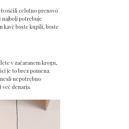
rivoščili celotno prenovo
i najbolj potrebuje
 kavč boste kupili, boste
jdete v začaranem krogu,
ici je to brez pomena.
rinesli nepotrebno
t več denarja.