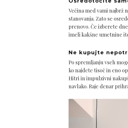
Osredotočite samo
Večina med vami najbrž ni
stanovanja. Zato se osredo
prenovo. Če izberete dnev
imeli kakšne umetnine it
Ne kupujte nepot
Po spremljanju vseh mogo
ko najdete tisoč in eno o
Hitri in impulzivni nakupi
navlako. Raje denar prihra