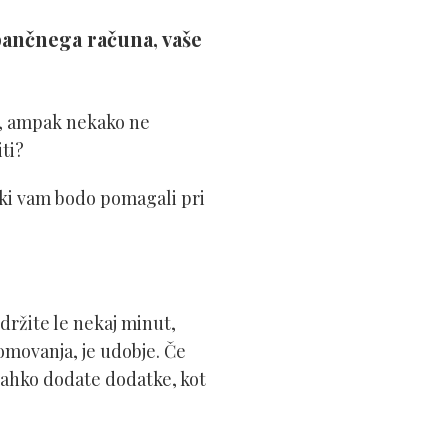
bančnega računa, vaše
m, ampak nekako ne
iti?
 ki vam bodo pomagali pri
zdržite le nekaj minut,
omovanja, je udobje. Če
lahko dodate dodatke, kot