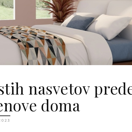
stih nasvetov pred
renove doma
2023