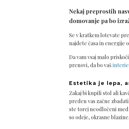
Nekaj preprostih nasv
domovanje pa bo izraž
Se v kratkem lotevate pre
najdete časa in energije 
Da vam vsaj malo priskoč
prenovi, da bo vaš
interi
Estetika je lepa,
Zakaj bi kupili stol ali ka
preden vas začne zbadati 
ste torej neodločeni med 
so odeje, okrasne blazine