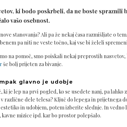
etov, ki bodo poskrbeli, da ne boste spraznili 
alo vašo osebnost.
nove stanovanja? Ali pa že nekaj časa razmišljate o te
obenem pa niti ne veste točno, kaj vse bi želeli spremen
imo na pomoč, smo poiskali nekaj preprostih nasvetov,
er
še bolj prijeten za bivanje.
 ampak glavno je udobje
vč, ki je lep na prvi pogled, ko se usedete nanj, pa lahko 
v različne dele telesa? Ključ do lepega in prijetnega d
estetiko in udobjem, potem izberite slednje. In vedno 
, kavne mizice ipd. kar bo prostor polepšalo.