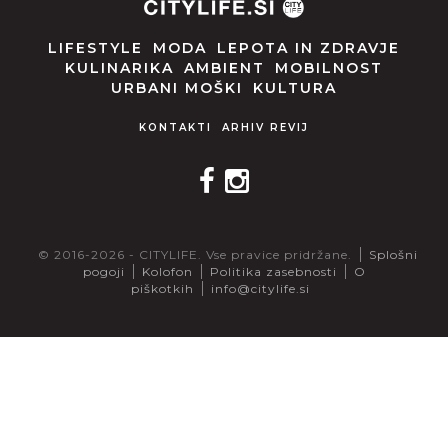
LIFESTYLE
MODA
LEPOTA IN ZDRAVJE
KULINARIKA
AMBIENT
MOBILNOST
URBANI MOŠKI
KULTURA
KONTAKTI
ARHIV REVIJ
© 2016-2026 - CITYLIFE. Vse pravice pridržane.
Splošni
pogoji
Kolofon
Politika zasebnosti
O
piškotkih
info@citylife.si