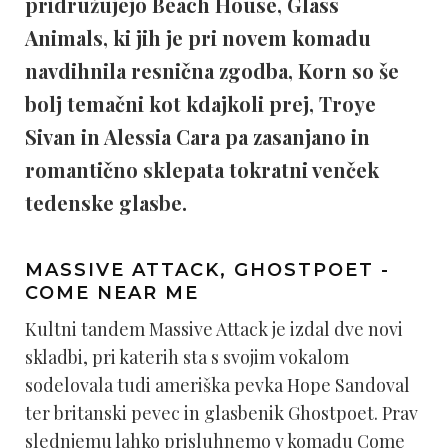
pridružujejo Beach House, Glass
Animals, ki jih je pri novem komadu
navdihnila resnična zgodba, Korn so še
bolj temačni kot kdajkoli prej, Troye
Sivan in Alessia Cara pa zasanjano in
romantično sklepata tokratni venček
tedenske glasbe.
MASSIVE ATTACK, GHOSTPOET -
COME NEAR ME
Kultni tandem Massive Attack je izdal dve novi
skladbi, pri katerih sta s svojim vokalom
sodelovala tudi ameriška pevka Hope Sandoval
ter britanski pevec in glasbenik Ghostpoet. Prav
slednjemu lahko prisluhnemo v komadu Come