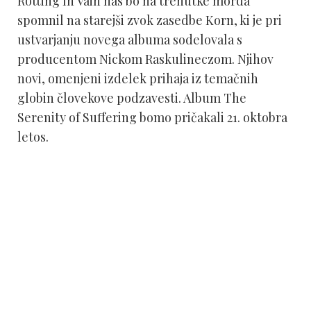
Rotting In Vain nas bo na trenutke morda
spomnil na starejši zvok zasedbe Korn, ki je pri
ustvarjanju novega albuma sodelovala s
producentom Nickom Raskulineczom. Njihov
novi, omenjeni izdelek prihaja iz temačnih
globin človekove podzavesti. Album The
Serenity of Suffering bomo pričakali 21. oktobra
letos.