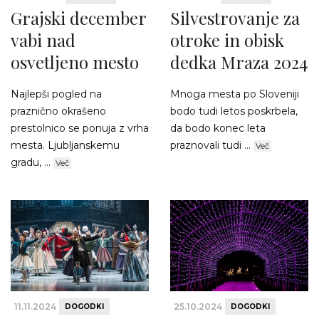
Grajski december
Silvestrovanje za
vabi nad
otroke in obisk
osvetljeno mesto
dedka Mraza 2024
Najlepši pogled na
Mnoga mesta po Sloveniji
praznično okrašeno
bodo tudi letos poskrbela,
prestolnico se ponuja z vrha
da bodo konec leta
mesta. Ljubljanskemu
praznovali tudi ...
Več
gradu, ...
Več
11.11.2024
25.10.2024
DOGODKI
DOGODKI