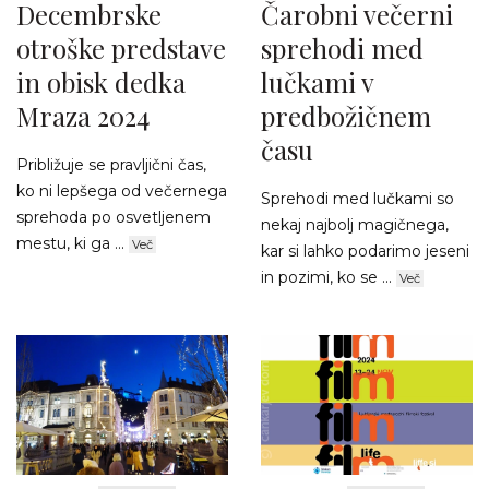
Decembrske
Čarobni večerni
otroške predstave
sprehodi med
in obisk dedka
lučkami v
Mraza 2024
predbožičnem
času
Približuje se pravljični čas,
ko ni lepšega od večernega
Sprehodi med lučkami so
sprehoda po osvetljenem
nekaj najbolj magičnega,
mestu, ki ga ...
Več
kar si lahko podarimo jeseni
in pozimi, ko se ...
Več