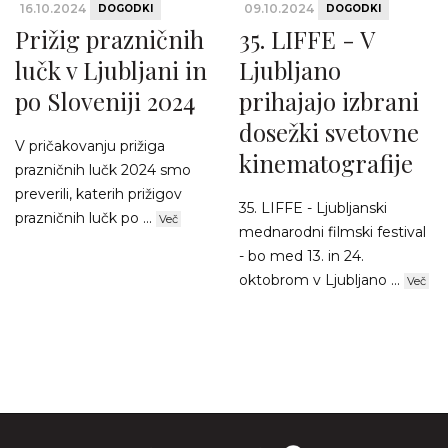
16.10.2024
09.10.2024
DOGODKI
DOGODKI
Prižig prazničnih
35. LIFFE - V
lučk v Ljubljani in
Ljubljano
po Sloveniji 2024
prihajajo izbrani
dosežki svetovne
V pričakovanju prižiga
kinematografije
prazničnih lučk 2024 smo
preverili, katerih prižigov
35. LIFFE - Ljubljanski
prazničnih lučk po ...
Več
mednarodni filmski festival
- bo med 13. in 24.
oktobrom v Ljubljano ...
Več