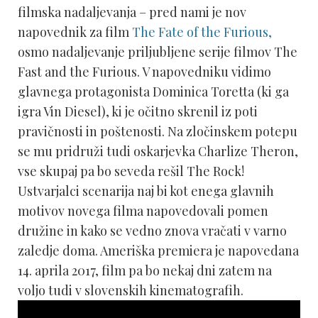
filmska nadaljevanja – pred nami je nov
napovednik za film
The Fate of the Furious,
osmo nadaljevanje priljubljene serije filmov The
Fast and the Furious. V napovedniku vidimo
glavnega protagonista Dominica Toretta (ki ga
igra Vin Diesel), ki je očitno skrenil iz poti
pravičnosti in poštenosti. Na zločinskem potepu
se mu pridruži tudi oskarjevka Charlize Theron,
vse skupaj pa bo seveda rešil The Rock!
Ustvarjalci scenarija naj bi kot enega glavnih
motivov novega filma napovedovali pomen
družine in kako se vedno znova vračati v varno
zaledje doma. Ameriška premiera je napovedana
14. aprila 2017, film pa bo nekaj dni zatem na
voljo tudi v slovenskih kinematografih.