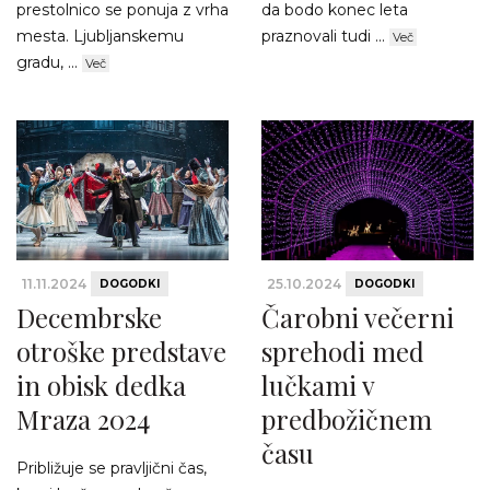
prestolnico se ponuja z vrha
da bodo konec leta
mesta. Ljubljanskemu
praznovali tudi ...
Več
gradu, ...
Več
11.11.2024
25.10.2024
DOGODKI
DOGODKI
Decembrske
Čarobni večerni
otroške predstave
sprehodi med
in obisk dedka
lučkami v
Mraza 2024
predbožičnem
času
Približuje se pravljični čas,