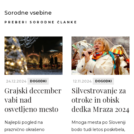
Sorodne vsebine
PREBERI SORODNE ČLANKE
24.12.2024
12.11.2024
DOGODKI
DOGODKI
Grajski december
Silvestrovanje za
vabi nad
otroke in obisk
osvetljeno mesto
dedka Mraza 2024
Najlepši pogled na
Mnoga mesta po Sloveniji
praznično okrašeno
bodo tudi letos poskrbela,