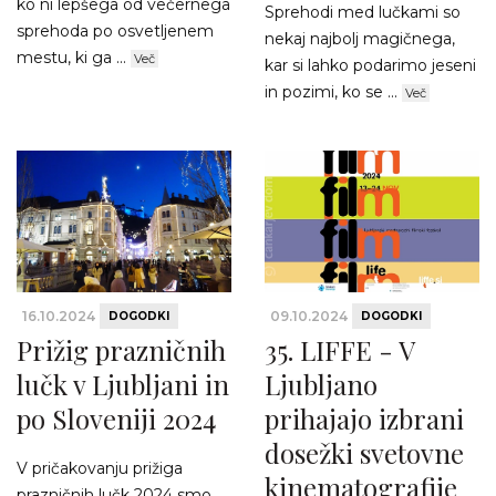
ko ni lepšega od večernega
Sprehodi med lučkami so
sprehoda po osvetljenem
nekaj najbolj magičnega,
mestu, ki ga ...
Več
kar si lahko podarimo jeseni
in pozimi, ko se ...
Več
16.10.2024
09.10.2024
DOGODKI
DOGODKI
Prižig prazničnih
35. LIFFE - V
lučk v Ljubljani in
Ljubljano
po Sloveniji 2024
prihajajo izbrani
dosežki svetovne
V pričakovanju prižiga
kinematografije
prazničnih lučk 2024 smo