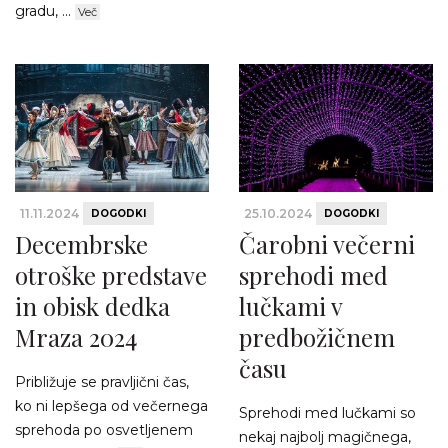
gradu, ...
Več
11.11.2024
25.10.2024
DOGODKI
DOGODKI
Decembrske
Čarobni večerni
otroške predstave
sprehodi med
in obisk dedka
lučkami v
Mraza 2024
predbožičnem
času
Približuje se pravljični čas,
ko ni lepšega od večernega
Sprehodi med lučkami so
sprehoda po osvetljenem
nekaj najbolj magičnega,