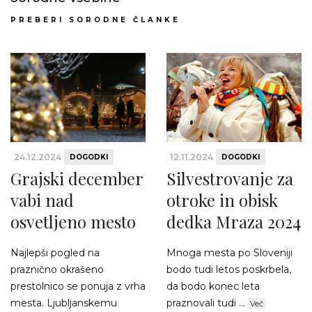
PREBERI SORODNE ČLANKE
24.12.2024
12.11.2024
DOGODKI
DOGODKI
Grajski december
Silvestrovanje za
vabi nad
otroke in obisk
osvetljeno mesto
dedka Mraza 2024
Najlepši pogled na
Mnoga mesta po Sloveniji
praznično okrašeno
bodo tudi letos poskrbela,
prestolnico se ponuja z vrha
da bodo konec leta
mesta. Ljubljanskemu
praznovali tudi ...
Več