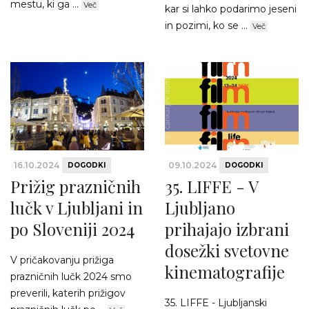
mestu, ki ga ...
Več
kar si lahko podarimo jeseni
in pozimi, ko se ...
Več
16.10.2024
09.10.2024
DOGODKI
DOGODKI
Prižig prazničnih
35. LIFFE - V
lučk v Ljubljani in
Ljubljano
po Sloveniji 2024
prihajajo izbrani
dosežki svetovne
V pričakovanju prižiga
kinematografije
prazničnih lučk 2024 smo
preverili, katerih prižigov
35. LIFFE - Ljubljanski