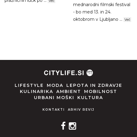
prazničnih lučk po ...
Več
mednarodni filmski festival
- bo med 13. in 24.
oktobrom v Ljubljano ...
Več
LIFESTYLE
MODA
LEPOTA IN ZDRAVJE
KULINARIKA
AMBIENT
MOBILNOST
URBANI MOŠKI
KULTURA
KONTAKTI
ARHIV REVIJ