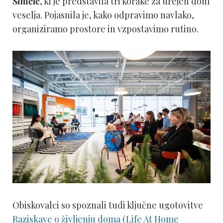
Simčič
, ki je predstavila tri korake za urejen dom
veselja. Pojasnila je, kako odpravimo navlako,
organiziramo prostore in vzpostavimo rutino.
Obiskovalci so spoznali tudi ključne ugotovitve
Raziskave o življenju doma (Life At Home