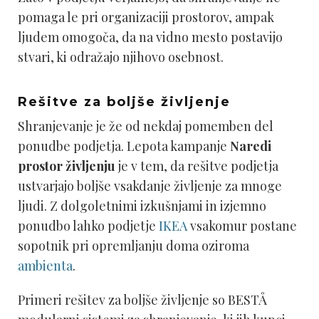
pomaga le pri organizaciji prostorov, ampak
ljudem omogoča, da na vidno mesto postavijo
stvari, ki odražajo njihovo osebnost.
Rešitve za boljše življenje
Shranjevanje je že od nekdaj pomemben del
ponudbe podjetja. Lepota kampanje
Naredi
prostor življenju
je v tem, da rešitve podjetja
ustvarjajo boljše vsakdanje življenje za mnoge
ljudi. Z dolgoletnimi izkušnjami in izjemno
ponudbo lahko podjetje
IKEA
vsakomur postane
sopotnik pri opremljanju doma oziroma
ambienta
.
Primeri rešitev za boljše življenje so BESTÅ