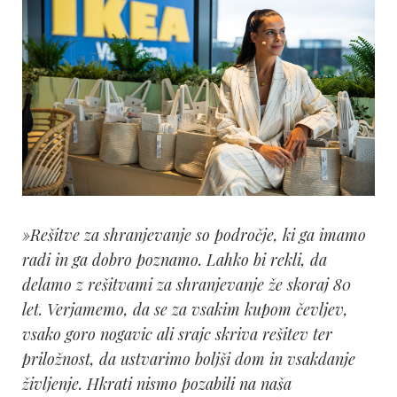
»Rešitve za shranjevanje so področje, ki ga imamo
radi in ga dobro poznamo. Lahko bi rekli, da
delamo z rešitvami za shranjevanje že skoraj 80
let. Verjamemo, da se za vsakim kupom čevljev,
vsako goro nogavic ali srajc skriva rešitev ter
priložnost, da ustvarimo boljši dom in vsakdanje
življenje. Hkrati nismo pozabili na naša