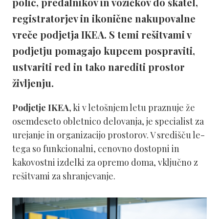
polic, predalnikov in vozičkov do škatel,
registratorjev in ikonične nakupovalne
vreče podjetja IKEA. S temi rešitvami v
podjetju pomagajo kupcem pospraviti,
ustvariti red in tako narediti prostor
življenju.
Podjetje IKEA
, ki v letošnjem letu praznuje že
osemdeseto obletnico delovanja, je specialist za
urejanje in organizacijo prostorov. V središču le-
tega so funkcionalni, cenovno dostopni in
kakovostni izdelki za opremo doma, vključno z
rešitvami za shranjevanje.