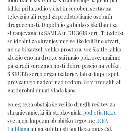
modularni sistemi za shranjevanje, ki jih kupci
lahko prilagodijo v čist in sodoben sestav za
televizijo ali regal za predstavljanje osebnih
dragocenosti. Dopolnijo ga lahko s škatlami za
shranjevanje iz SAMLA in KUGGIS serij. Ti izdelki
so idealni za shranjevanje velike količine stvari,
ne da bi zavzeli veliko prostora. Vse škatle lahko
zložijo eno na drugo, saj imajo pokrove, majhne
pa zaradi sorazmernosti dobro pašejo na velike.
S SKUBB serijo organizatorjev lahko kupci spet
prevzamejo nadzor nad redom, če v predalih ali
garderobni omari vlada kaos.
Poleg tega obstaja še veliko drugih rešitev za
shranjevanje, ki jih strokovnjaki
podjetja IKEA
svetujejo kupcem ob obisku trgovine
IKEA
Ljubljana
ali na spletni strani Ikea.com/si/sl.