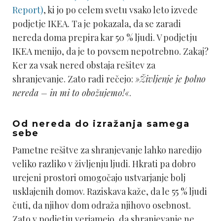
Report)
, ki jo po celem svetu vsako leto izvede
podjetje IKEA. Ta je pokazala, da se zaradi
nereda doma prepira kar 50 % ljudi. V podjetju
IKEA menijo, da je to povsem nepotrebno. Zakaj?
Ker za vsak nered obstaja rešitev za
shranjevanje. Zato radi rečejo:
»Življenje je polno
nereda – in mi to obožujemo!«
.
Od nereda do izražanja samega
sebe
Pametne rešitve za shranjevanje lahko naredijo
veliko razliko v življenju ljudi. Hkrati pa dobro
urejeni prostori omogočajo ustvarjanje bolj
usklajenih domov. Raziskava kaže, da le 55 % ljudi
čuti, da njihov dom odraža njihovo osebnost.
Zato v podjetju verjamejo, da shranjevanje ne