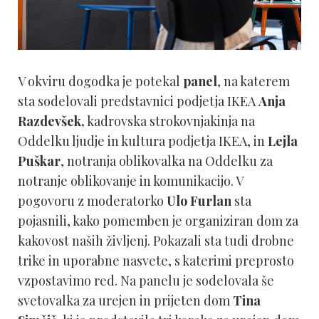
V okviru dogodka je potekal
panel
, na katerem
sta
sodelovali predstavnici podjetja IKEA
Anja
Razdevšek,
kadrovska strokovnjakinja na
Oddelku ljudje in kultura podjetja IKEA, in
Lejla
Puškar
, notranja oblikovalka na Oddelku za
notranje oblikovanje in komunikacijo. V
pogovoru z moderatorko
Ulo Furlan
sta
pojasnili, kako pomemben je organiziran dom za
kakovost naših življenj. Pokazali sta tudi drobne
trike in uporabne nasvete, s katerimi preprosto
vzpostavimo red. Na panelu je sodelovala še
svetovalka za urejen in prijeten dom
Tina