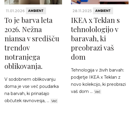
11.01.2026
28.11.2025
AMBIENT
AMBIENT
To je barva leta
IKEA x Teklan s
2026. Nežna
tehnolologijo v
niansa v središču
baravah, ki
trendov
preobrazi vaš
notranjega
dom
oblikovanja.
Tehnologija v živih barvah:
podjetje IKEA x Teklan z
V sodobnem oblikovanju
novo kolekcijo, ki preobrazi
doma je vse več poudarka
vaš dom ...
Več
na barvah, ki prinašajo
občutek ravnovesja, ...
Več