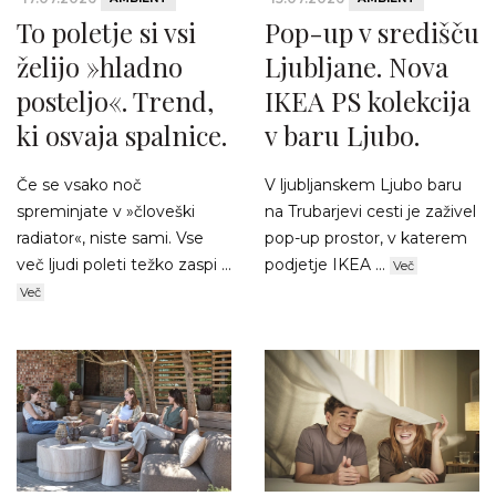
To poletje si vsi
Pop-up v središču
želijo »hladno
Ljubljane. Nova
posteljo«. Trend,
IKEA PS kolekcija
ki osvaja spalnice.
v baru Ljubo.
Če se vsako noč
V ljubljanskem Ljubo baru
spreminjate v »človeški
na Trubarjevi cesti je zaživel
radiator«, niste sami. Vse
pop-up prostor, v katerem
več ljudi poleti težko zaspi ...
podjetje IKEA ...
Več
Več