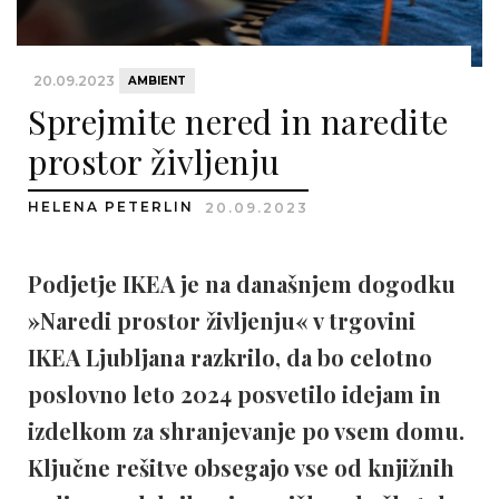
20.09.2023
AMBIENT
Sprejmite nered in naredite
prostor življenju
HELENA PETERLIN
20.09.2023
Podjetje IKEA je na današnjem dogodku
»Naredi prostor življenju« v trgovini
IKEA Ljubljana razkrilo, da bo celotno
poslovno leto 2024 posvetilo idejam in
izdelkom za shranjevanje po vsem domu.
Ključne rešitve obsegajo vse od knjižnih