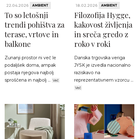
22.04.2026
18.02.2026
AMBIENT
AMBIENT
To so letošnji
Filozofija Hygge,
trendi pohištva za
kakovost življenja
terase, vrtove in
in sreča gredo z
balkone
roko v roki
Zunanji prostor ni več le
Danska trgovska veriga
podaljšek doma, ampak
JYSK je izvedla nacionalno
postaja njegova najbolj
raziskavo na
sproščena in najbolj ...
reprezentativnem vzorcu ...
Več
Več