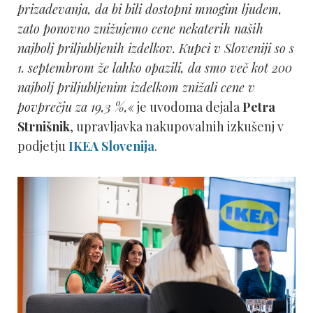
prizadevanja, da bi bili dostopni mnogim ljudem,
zato ponovno znižujemo cene nekaterih naših
najbolj priljubljenih izdelkov. Kupci v Sloveniji so s
1. septembrom že lahko opazili, da smo več kot 200
najbolj priljubljenim izdelkom znižali cene v
povprečju za 19,3 %,«
je uvodoma dejala
Petra
Strnišnik
, upravljavka nakupovalnih izkušenj v
podjetju
IKEA Slovenija
.