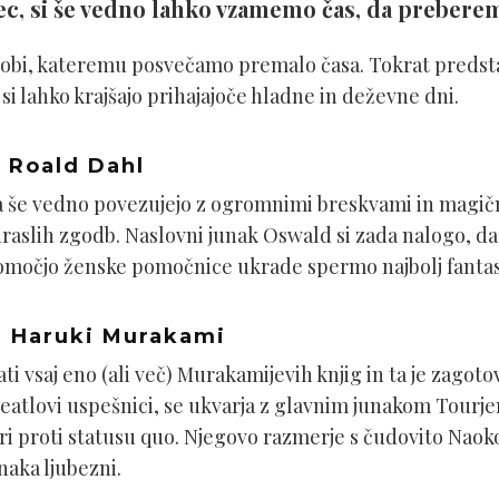
ec, si še vedno lahko vzamemo čas, da prebere
 hobi, kateremu posvečamo premalo časa. Tokrat predsta
si lahko krajšajo prihajajoče hladne in deževne dni.
 Roald Dahl
a še vedno povezujejo z ogromnimi breskvami in magični
odraslih zgodb. Naslovni junak Oswald si zada nalogo, d
 pomočjo ženske pomočnice ukrade spermo najbolj fant
 Haruki Murakami
ti vsaj eno (ali več) Murakamijevih knjig in ta je zagoto
Beatlovi uspešnici, se ukvarja z glavnim junakom Tourje
ori proti statusu quo. Njegovo razmerje s čudovito Naoko
naka ljubezni.