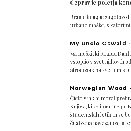
Čeprav je poletja kon
Branje knjig je zagotovo
urbane moške, s katerimi 
My Uncle Oswald -
Vsi moški, ki Roalda Dahl
vstopijo v svet njihovih 
afrodiziak na svetu in s
Norwegian Wood -
Čisto vsak bi moral prebra
Knjiga, ki se imenuje po 
študentskih letih in se b
čustvena navezanost ni e