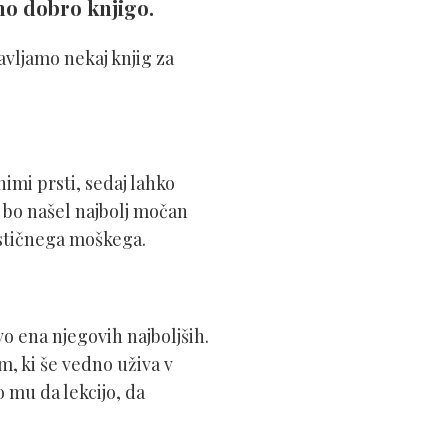
mo dobro knjigo.
vljamo nekaj knjig za
mi prsti, sedaj lahko
a bo našel najbolj močan
astičnega moškega.
vo ena njegovih najboljših.
m, ki še vedno uživa v
 mu da lekcijo, da