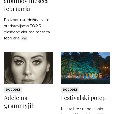
albumov meseca
februarja
Po izboru uredništva vam
predstavljamo TOP 3
glasbene albume meseca
februarja.
Več
DOGODKI
DOGODKI
Adele na
Festivalski potep
grammyjih
Ni leta brez nepozabnih