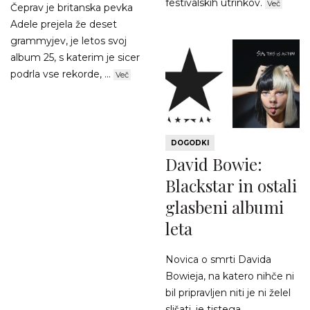
festivalskih utrinkov.
Več
Čeprav je britanska pevka
Adele prejela že deset
grammyjev, je letos svoj
album 25, s katerim je sicer
podrla vse rekorde, ...
Več
DOGODKI
David Bowie:
Blackstar in ostali
glasbeni albumi
leta
Novica o smrti Davida
Bowieja, na katero nihče ni
bil pripravljen niti je ni želel
slišati, je tistega