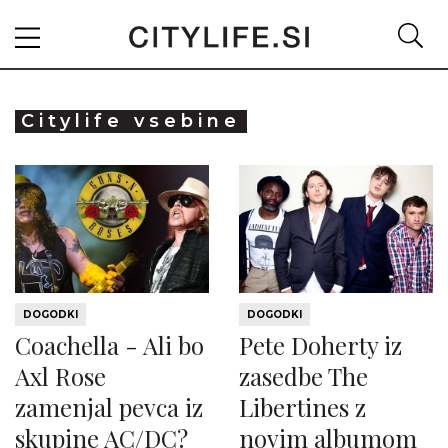
Citylife vsebine
DOGODKI
DOGODKI
Coachella - Ali bo
Pete Doherty iz
Axl Rose
zasedbe The
zamenjal pevca iz
Libertines z
skupine AC/DC?
novim albumom