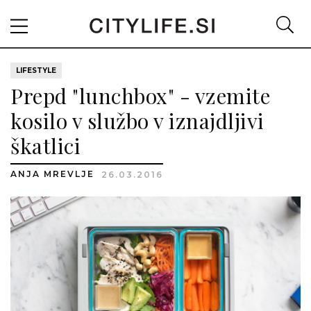
LIFESTYLE
Prepd "lunchbox" - vzemite
kosilo v službo v iznajdljivi
škatlici
ANJA MREVLJE
26.03.2016