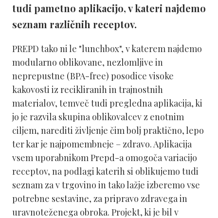
tudi pametno aplikacijo, v kateri najdemo
seznam različnih receptov.
PREPD tako ni le "lunchbox", v katerem najdemo
modularno oblikovane, nezlomljive in
neprepustne (BPA-free) posodice visoke
kakovosti iz recikliranih in trajnostnih
materialov, temveč tudi pregledna aplikacija, ki
jo je razvila skupina oblikovalcev z enotnim
ciljem, narediti življenje čim bolj praktično, lepo
ter kar je najpomembneje – zdravo. Aplikacija
vsem uporabnikom Prepd-a omogoča variacijo
receptov, na podlagi katerih si oblikujemo tudi
seznam za v trgovino in tako lažje izberemo vse
potrebne sestavine, za pripravo zdravega in
uravnoteženega obroka. Projekt, ki je bil v