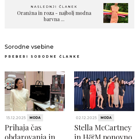
NASLEDNJI ČLANEK
Oranžna in roza - najbolj modna
barvna ...
Sorodne vsebine
PREBERI SORODNE ČLANKE
15.12.2025
02.12.2025
MODA
MODA
Prihaja čas
Stella McCartney
obdarovanja in
in H&M ponovno