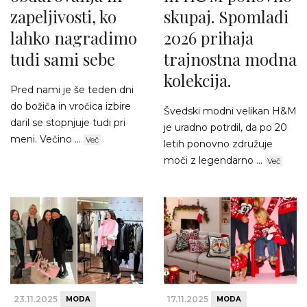
zapeljivosti, ko
skupaj. Spomladi
lahko nagradimo
2026 prihaja
tudi sami sebe
trajnostna modna
kolekcija.
Pred nami je še teden dni
do božiča in vročica izbire
Švedski modni velikan H&M
daril se stopnjuje tudi pri
je uradno potrdil, da po 20
meni. Večino ...
Več
letih ponovno združuje
moči z legendarno ...
Več
23.11.2025
17.11.2025
MODA
MODA