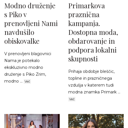
Modno druženje
Primarkova
s Piko v
praznična
prenovljeni Nami
kampanja.
navdušilo
Dostopna moda,
obiskovalke
obdarovanje in
podpora lokalni
V prenovljeni blagovnici
skupnosti
Nama je potekalo
ekskluzivno modno
Prihaja obdobje bleščic,
druženje s Piko Zrim,
topline in prazničnega
modno ...
Več
vzdušja v katerem tudi
modna znamka Primark ...
Več