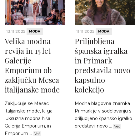
13.11.2025
11.11.2025
MODA
MODA
Velika modna
Priljubljena
revija in 15 let
španska igralka
Galerije
in Primark
Emporium ob
predstavila novo
zaključku Mesca
kapsulno
italijanske mode
kolekcijo
Zaključuje se Mesec
Modna blagovna znamka
italijanske mode, ki ga
Primark je v sodelovanju s
luksuzna modna hiša
priljubljeno špansko igralko
Galerija Emporium, in
predstavil novo ...
Več
Emporium ...
Več