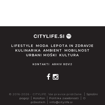
LIFESTYLE
MODA
LEPOTA IN ZDRAVJE
KULINARIKA
AMBIENT
MOBILNOST
URBANI MOŠKI
KULTURA
KONTAKTI
ARHIV REVIJ
© 2016-2026 - CITYLIFE. Vse pravice pridržane.
Splošni
pogoji
Kolofon
Politika zasebnosti
O
piškotkih
info@citylife.si