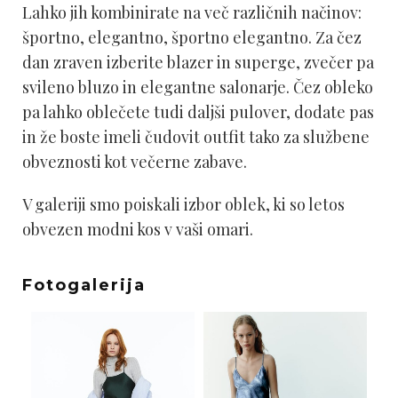
Lahko jih kombinirate na več različnih načinov:
športno, elegantno, športno elegantno. Za čez
dan zraven izberite blazer in superge, zvečer pa
svileno bluzo in elegantne salonarje. Čez obleko
pa lahko oblečete tudi daljši pulover, dodate pas
in že boste imeli čudovit outfit tako za službene
obveznosti kot večerne zabave.
V galeriji smo poiskali izbor oblek, ki so letos
obvezen modni kos v vaši omari.
Fotogalerija