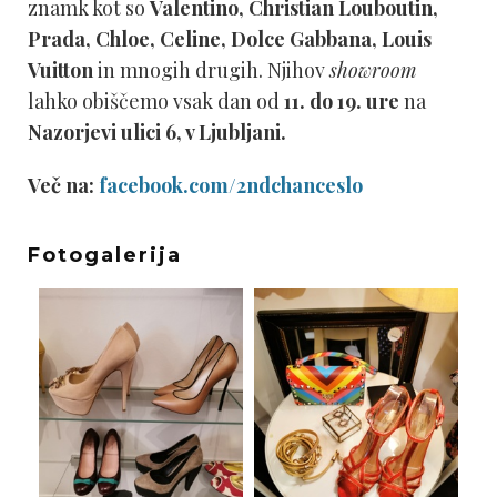
znamk kot so
Valentino, Christian Louboutin,
Prada, Chloe, Celine, Dolce Gabbana, Louis
Vuitton
in mnogih drugih. Njihov
showroom
lahko obiščemo vsak dan od
11. do 19. ure
na
Nazorjevi ulici 6, v Ljubljani.
Več na:
facebook.com/2ndchanceslo
Fotogalerija