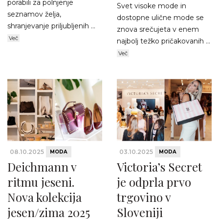
porabili za polnjenje
Svet visoke mode in
seznamov želja,
dostopne ulične mode se
shranjevanje priljubljenih ...
znova srečujeta v enem
Več
najbolj težko pričakovanih ...
Več
08.10.2025
03.10.2025
MODA
MODA
Deichmann v
Victoria’s Secret
ritmu jeseni.
je odprla prvo
Nova kolekcija
trgovino v
jesen/zima 2025
Sloveniji