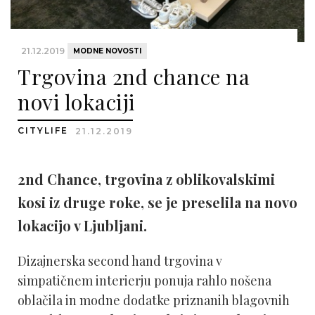
21.12.2019
MODNE NOVOSTI
Trgovina 2nd chance na
novi lokaciji
CITYLIFE
21.12.2019
2nd Chance, trgovina z oblikovalskimi
kosi iz druge roke, se je preselila na novo
lokacijo v Ljubljani.
Dizajnerska second hand trgovina v
simpatičnem interierju ponuja rahlo nošena
oblačila in modne dodatke priznanih blagovnih