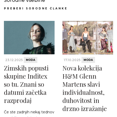
Sorodne vsebine
PREBERI SORODNE ČLANKE
23.12.2025
17.10.2025
MODA
MODA
Zimskih popusti
Nova kolekcija
skupine Inditex
H&M Glenn
so tu. Znani so
Martens slavi
datumi začetka
individualnost,
razprodaj
duhovitost in
drzno izražanje
Če ste zadnjih nekaj tednov