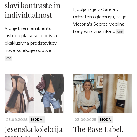
slavi kontraste in
Ljubljana je zažarela v
individualnost
rožnatem glamurju, saj je
Victoria’s Secret, vodilna
V prijetnem ambientu
blagovna znamka ...
Več
Tistega placa se je odvila
ekskluzivna predstavitev
nove kolekcije obutve ...
Več
25.09.2025
23.09.2025
MODA
MODA
Jesenska kolekcija
The Base Label,