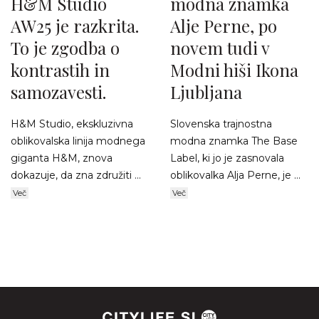
H&M Studio
modna znamka
AW25 je razkrita.
Alje Perne, po
To je zgodba o
novem tudi v
kontrastih in
Modni hiši Ikona
samozavesti.
Ljubljana
H&M Studio, ekskluzivna
Slovenska trajnostna
oblikovalska linija modnega
modna znamka The Base
giganta H&M, znova
Label, ki jo je zasnovala
dokazuje, da zna združiti ...
oblikovalka Alja Perne, je ...
Več
Več