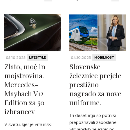
05.10.2025
04.10.2025
LIFESTYLE
MOBILNOST
Zlato, moč in
Slovenske
mojstrovina.
železnice prejele
Mercedes-
prestižno
Maybach V12
nagrado za nove
Edition za 50
uniforme.
izbrancev
Tri desetletja so potniki
prepoznavali zaposlene
V svetu, kjer je vrhunski
Slovenskih železnic po