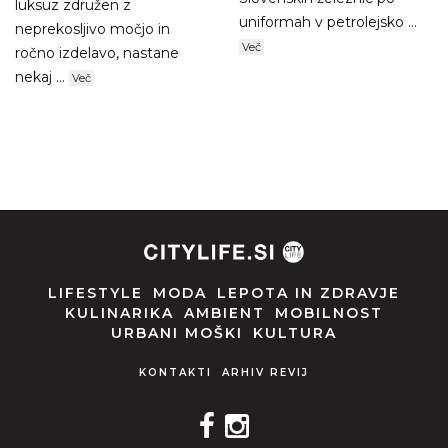
luksuz združen z
uniformah v petrolejsko ...
neprekosljivo močjo in
Več
ročno izdelavo, nastane
nekaj ...
Več
LIFESTYLE
MODA
LEPOTA IN ZDRAVJE
KULINARIKA
AMBIENT
MOBILNOST
URBANI MOŠKI
KULTURA
KONTAKTI
ARHIV REVIJ