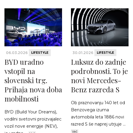
06.03.2026
30.01.2026
LIFESTYLE
LIFESTYLE
BYD uradno
Luksuz do zadnje
vstopil na
podrobnosti. To je
slovenski trg.
novi Mercedes-
Prihaja nova doba
Benz razreda S
mobilnosti
Ob praznovanju 140 let od
Benzovega izuma
BYD (Build Your Dreams),
avtomobila leta 1886 novi
vodilni svetovni proizvajalec
razred S še naprej utrjuje ...
vozil nove energije (NEV),
Več