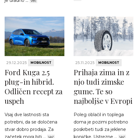
je uradno ...
Več
29.12.2025
25.11.2025
MOBILNOST
MOBILNOST
Ford Kuga 2.5
Prihaja zima in z
plug-in hibrid.
njo tudi zimske
Odličen recept za
gume. Te so
uspeh
najboljše v Evropi
Vsaj dve lastnosti sta
Poleg oblačil in toplega
potrebni, da se določena
doma je pozimi potrebno
stvar dobro prodaja. Za
poskrbeti tudi za jeklene
začetek mora biti ...
konjičke. Ustrezne ...
Več
Več