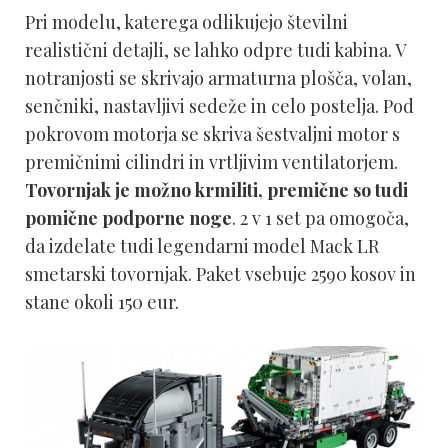
Pri modelu, katerega odlikujejo številni
realistični detajli, se lahko odpre tudi kabina. V
notranjosti se skrivajo armaturna plošča, volan,
senčniki, nastavljivi sedeže in celo postelja. Pod
pokrovom motorja se skriva šestvaljni motor s
premičnimi cilindri in vrtljivim ventilatorjem.
Tovornjak je možno krmiliti, premične so tudi
pomične podporne noge
. 2 v 1 set pa omogoča,
da izdelate tudi legendarni model Mack LR
smetarski tovornjak. Paket vsebuje 2590 kosov in
stane okoli 150 eur.