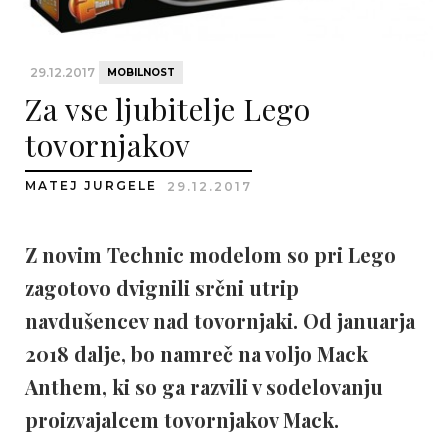
29.12.2017
MOBILNOST
Za vse ljubitelje Lego
tovornjakov
MATEJ JURGELE
29.12.2017
Z novim Technic modelom so pri Lego
zagotovo dvignili srčni utrip
navdušencev nad tovornjaki. Od januarja
2018 dalje, bo namreč na voljo Mack
Anthem, ki so ga razvili v sodelovanju
proizvajalcem tovornjakov Mack.