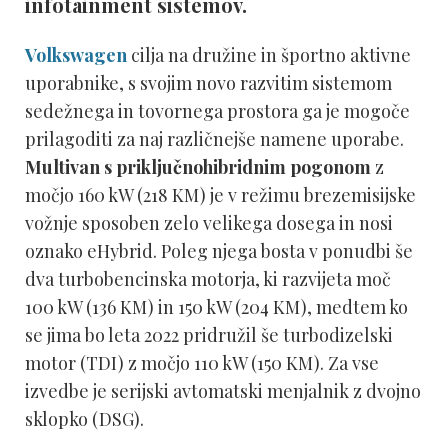
infotainment sistemov.
Volkswagen
cilja na družine in športno aktivne
uporabnike, s svojim novo razvitim sistemom
sedežnega in tovornega prostora ga je mogoče
prilagoditi za naj različnejše namene uporabe.
Multivan s priključnohibridnim pogonom
z
močjo 160 kW (218 KM) je v režimu brezemisijske
vožnje sposoben zelo velikega dosega in nosi
oznako eHybrid. Poleg njega bosta v ponudbi še
dva turbobencinska motorja, ki razvijeta moč
100 kW (136 KM) in 150 kW (204 KM), medtem ko
se jima bo leta 2022 pridružil še turbodizelski
motor (TDI) z močjo 110 kW (150 KM). Za vse
izvedbe je serijski avtomatski menjalnik z dvojno
sklopko (DSG).