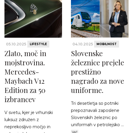
05.10.2025
04.10.2025
LIFESTYLE
MOBILNOST
Zlato, moč in
Slovenske
mojstrovina.
železnice prejele
Mercedes-
prestižno
Maybach V12
nagrado za nove
Edition za 50
uniforme.
izbrancev
Tri desetletja so potniki
prepoznavali zaposlene
V svetu, kjer je vrhunski
Slovenskih železnic po
luksuz združen z
uniformah v petrolejsko ...
neprekosljivo močjo in
Več