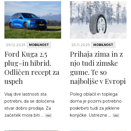
29.12.2025
25.11.2025
MOBILNOST
MOBILNOST
Ford Kuga 2.5
Prihaja zima in z
plug-in hibrid.
njo tudi zimske
Odličen recept za
gume. Te so
uspeh
najboljše v Evropi
Vsaj dve lastnosti sta
Poleg oblačil in toplega
potrebni, da se določena
doma je pozimi potrebno
stvar dobro prodaja. Za
poskrbeti tudi za jeklene
začetek mora biti ...
konjičke. Ustrezne ...
Več
Več