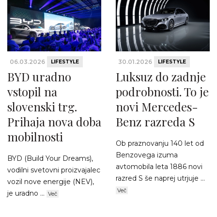
06.03.2026
30.01.2026
LIFESTYLE
LIFESTYLE
BYD uradno
Luksuz do zadnje
vstopil na
podrobnosti. To je
slovenski trg.
novi Mercedes-
Prihaja nova doba
Benz razreda S
mobilnosti
Ob praznovanju 140 let od
Benzovega izuma
BYD (Build Your Dreams),
avtomobila leta 1886 novi
vodilni svetovni proizvajalec
razred S še naprej utrjuje ...
vozil nove energije (NEV),
Več
je uradno ...
Več