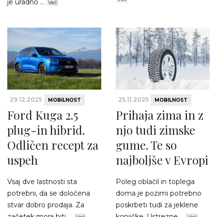
je uradno ...
Več
29.12.2025
25.11.2025
MOBILNOST
MOBILNOST
Ford Kuga 2.5
Prihaja zima in z
plug-in hibrid.
njo tudi zimske
Odličen recept za
gume. Te so
uspeh
najboljše v Evropi
Vsaj dve lastnosti sta
Poleg oblačil in toplega
potrebni, da se določena
doma je pozimi potrebno
stvar dobro prodaja. Za
poskrbeti tudi za jeklene
začetek mora biti ...
konjičke. Ustrezne ...
Več
Več