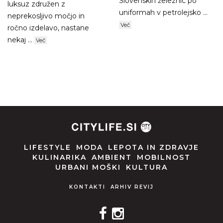
Slovenskih železnic po
luksuz združen z
uniformah v petrolejsko ...
neprekosljivo močjo in
Več
ročno izdelavo, nastane
nekaj ...
Več
LIFESTYLE
MODA
LEPOTA IN ZDRAVJE
KULINARIKA
AMBIENT
MOBILNOST
URBANI MOŠKI
KULTURA
KONTAKTI
ARHIV REVIJ