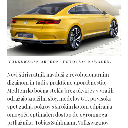
VOLKSWAGEN ARTEON. FOTO: VOLKSWAGEN.
Novi štirivratnik navduši z revolucionarnim
dizajnom in tudi s praktično uporabno­stjo.
Medtem ko bočna stekla brez okvirjev v vratih
odražajo značilni slog modelov GT, pa visoko
vpet zadnji pokrov s širokim kotom odpiranja
omogoča optimalen dostop do ogromnega
prtljažnika. Tobias Sühlmann, Volkswagnov