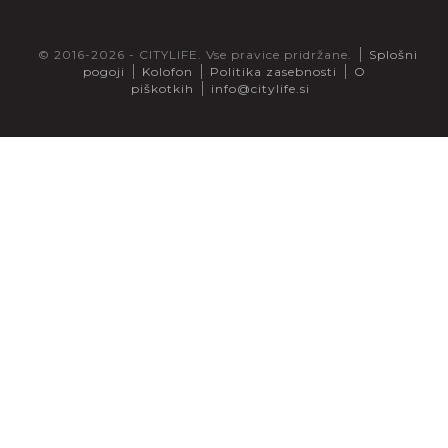
© 2016-2026 - CITYLIFE. Vse pravice pridržane.
Splošni
pogoji
Kolofon
Politika zasebnosti
O
piškotkih
info@citylife.si