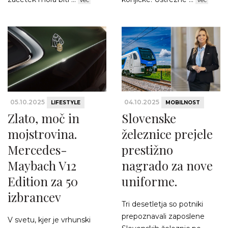
05.10.2025
04.10.2025
LIFESTYLE
MOBILNOST
Zlato, moč in
Slovenske
mojstrovina.
železnice prejele
Mercedes-
prestižno
Maybach V12
nagrado za nove
Edition za 50
uniforme.
izbrancev
Tri desetletja so potniki
prepoznavali zaposlene
V svetu, kjer je vrhunski