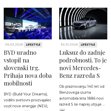
06.03.2026
30.01.2026
LIFESTYLE
LIFESTYLE
BYD uradno
Luksuz do zadnje
vstopil na
podrobnosti. To je
slovenski trg.
novi Mercedes-
Prihaja nova doba
Benz razreda S
mobilnosti
Ob praznovanju 140 let od
Benzovega izuma
BYD (Build Your Dreams),
avtomobila leta 1886 novi
vodilni svetovni proizvajalec
razred S še naprej utrjuje ...
vozil nove energije (NEV),
Več