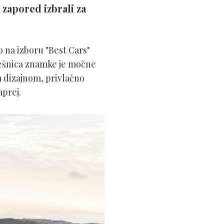
zapored izbrali za
 na izboru "Best Cars"
spešnica znamke je močne
 dizajnom, privlačno
prej.