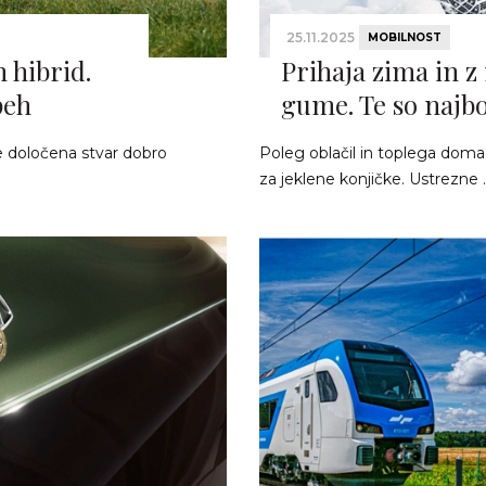
25.11.2025
MOBILNOST
 hibrid.
Prihaja zima in z
peh
gume. Te so najbo
se določena stvar dobro
Poleg oblačil in toplega doma
za jeklene konjičke. Ustrezne .