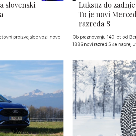
a slovenski
Luksuz do zadnje
a
To je novi Merce
razreda S
tovni proizvajalec vozil nove
Ob praznovanju 140 let od B
1886 novi razred S še naprej utr