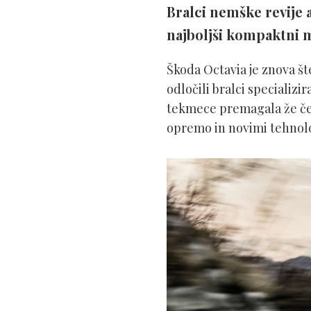
Bralci nemške revije 
najboljši kompaktni 
Škoda Octavia je znova š
odločili bralci specializ
tekmece premagala že čet
opremo in novimi tehnolo