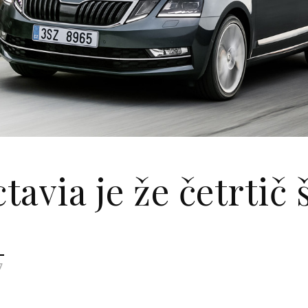
avia je že četrtič 
7