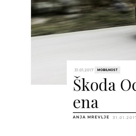
31.01.2017
MOBILNOST
Škoda Oct
ena
ANJA MREVLJE
31.01.201