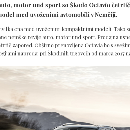
auto, motor und sport so Škodo Octavio četrtič 
model med uvoženimi avtomobili v Nemčiji.
tevilka ena med uvoženimi kompaktnimi modeli. Tako so
irane nemške revije auto, motor und sport. Prodajna u
rtič zapored. Obširno prenovljena Octavia bo s svežim
gijami naprodaj pri Škodinih trgovcih od marca 2017 na