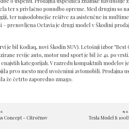
odbe o uspehu. Prodajna uspešnica znamke navdušuje 
ela ter s privlačno ponudbo opreme. Med drugim so na v
ji, ter najsodobnejše rešitve za asistenčne in multime
i – prenovljena Octavia je drugi model v Škodini prodajni
.
rvi je bil Kodiaq, novi Škodin SUV). Letošnji izbor "Best 
rane revije auto, motor und sport je bil že 41. po vrsti
enajstih kategorijah. V razredu kompaktnih modelov je 
ojila prvo mesto med uvoženimi avtomobili. Prodajna u
vila že četrto zaporedno zmago.
EK
NA
ss Concept - Citroënov
Tesla Model S 100