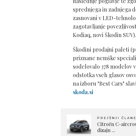
naslednje poglavje te zg
sprednjega in zadnjega d
zasnovani v LED-tehnologi
zagotavljanje povezljivost
Kodiaq, novi Škodin SUV)
Škodini prodajni paleti (p
priznane nemške specializi
sodelovalo 378 modelov v 
odstotka vseh glasov osv
na izboru "Best Cars" sla
skoda.si
PREJŠNJI ČLAN
Citroën C-aircro
dizajn ...