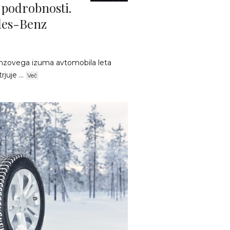
 podrobnosti.
des-Benz
enzovega izuma avtomobila leta
juje ...
Več