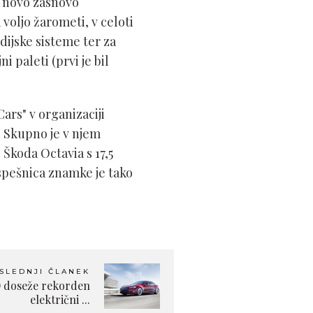
z novo zasnovo
oljo žarometi, v celoti
dijske sisteme ter za
 paleti (prvi je bil
Cars" v organizaciji
. Skupno je v njem
Škoda Octavia s 17,5
spešnica znamke je tako
SLEDNJI ČLANEK
D doseže rekorden
električni ...