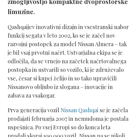
zmogljivostjo kompaktne dvoprostorske
limuzine.
Qashqaijev inovativni dizajn in vsestranski nabor
funkcij segata v leto 2002, ko se je začel nov
razvojni postopek za model Nissan Almera – tak
je bil vsaj prvotni načrt. Ustvarjalna ekipa se je
odločila, da se vrnejo na začetek načrtovalnega
postopka in ustvarili so vozilo, ki je združevalo
vse, česar si kupci želijo in so tako upravičili
Nissanovo obljubo iz slogana – inovacije in
zabava za vsakogar.
Prva generacija vozil
Nissan Qashqai
se je začela
prodajati februarja 2007 in nemudoma je postala
uspešnica. Po vsej Evropi so do konca leta
prodali skoraj 100.000 vozil, Nissan pa se nikoli