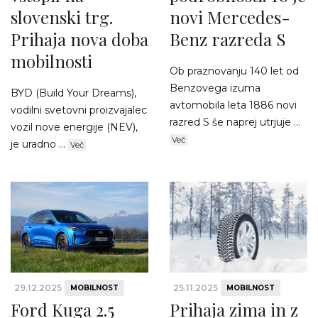
slovenski trg.
novi Mercedes-
Prihaja nova doba
Benz razreda S
mobilnosti
Ob praznovanju 140 let od
Benzovega izuma
BYD (Build Your Dreams),
avtomobila leta 1886 novi
vodilni svetovni proizvajalec
razred S še naprej utrjuje ...
vozil nove energije (NEV),
Več
je uradno ...
Več
29.12.2025
25.11.2025
MOBILNOST
MOBILNOST
Ford Kuga 2.5
Prihaja zima in z