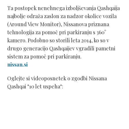
Ta postopek nenehnega izboljševanja Qashqaija
najbolje odraža zaslon za nadzor okolice vozila
(Around View Monitor), Nissanova priznana
tehnologija za pomoč pri parkiranju s 360°
kamero. Podobno so storili leta 2014, ko so v
drugo generacijo Qashqaijev vgradili pametni
sistem za pomoč pri parkiranju.
nissan.si
Oglejte si videoposnetek o zgodbi Nissana
Qashqai "10 let uspeha":