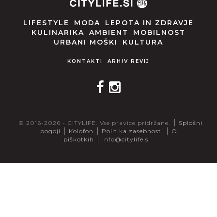
LIFESTYLE
MODA
LEPOTA IN ZDRAVJE
KULINARIKA
AMBIENT
MOBILNOST
URBANI MOŠKI
KULTURA
KONTAKTI
ARHIV REVIJ
© 2016-2026 - CITYLIFE. Vse pravice pridržane.
Splošni
pogoji
Kolofon
Politika zasebnosti
O
piškotkih
info@citylife.si