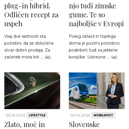
plug-in hibrid.
njo tudi zimske
Odličen recept za
gume. Te so
uspeh
najboljše v Evropi
Vsaj dve lastnosti sta
Poleg oblačil in toplega
potrebni, da se določena
doma je pozimi potrebno
stvar dobro prodaja. Za
poskrbeti tudi za jeklene
začetek mora biti ...
konjičke. Ustrezne ...
Več
Več
05.10.2025
04.10.2025
LIFESTYLE
MOBILNOST
Zlato, moč in
Slovenske