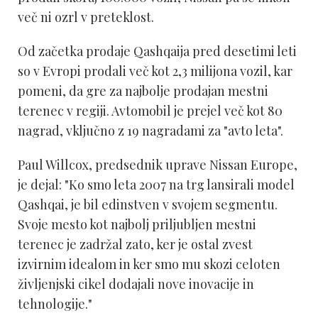
več ni ozrl v preteklost.
Od začetka prodaje Qashqaija pred desetimi leti
so v Evropi prodali več kot 2,3 milijona vozil, kar
pomeni, da gre za najbolje prodajan mestni
terenec v regiji. Avtomobil je prejel več kot 80
nagrad, vključno z 19 nagradami za "avto leta".
Paul Willcox, predsednik uprave Nissan Europe,
je dejal: "Ko smo leta 2007 na trg lansirali model
Qashqai, je bil edinstven v svojem segmentu.
Svoje mesto kot najbolj priljubljen mestni
terenec je zadržal zato, ker je ostal zvest
izvirnim idealom in ker smo mu skozi celoten
življenjski cikel dodajali nove inovacije in
tehnologije."