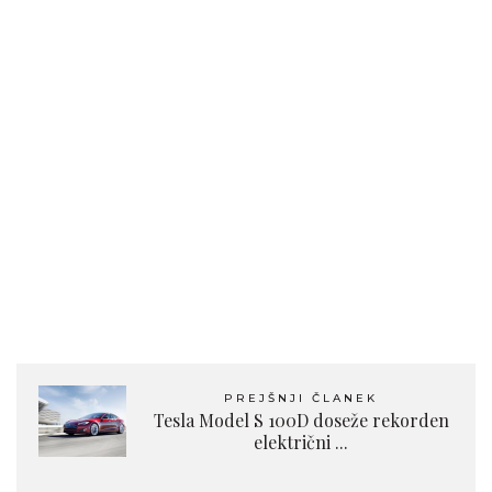
PREJŠNJI ČLANEK
Tesla Model S 100D doseže rekorden
električni ...