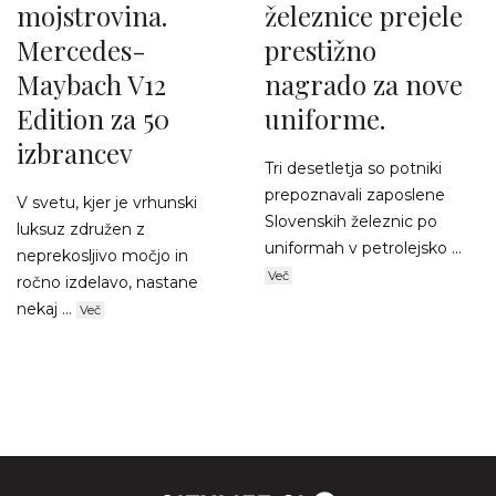
mojstrovina.
železnice prejele
Mercedes-
prestižno
Maybach V12
nagrado za nove
Edition za 50
uniforme.
izbrancev
Tri desetletja so potniki
prepoznavali zaposlene
V svetu, kjer je vrhunski
Slovenskih železnic po
luksuz združen z
uniformah v petrolejsko ...
neprekosljivo močjo in
Več
ročno izdelavo, nastane
nekaj ...
Več