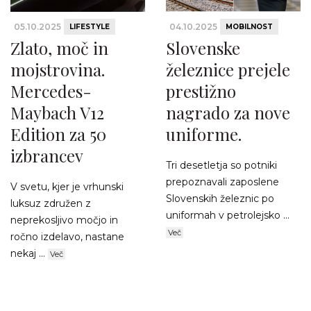
05.10.2025
04.10.2025
LIFESTYLE
MOBILNOST
Zlato, moč in
Slovenske
mojstrovina.
železnice prejele
Mercedes-
prestižno
Maybach V12
nagrado za nove
Edition za 50
uniforme.
izbrancev
Tri desetletja so potniki
prepoznavali zaposlene
V svetu, kjer je vrhunski
Slovenskih železnic po
luksuz združen z
uniformah v petrolejsko ...
neprekosljivo močjo in
Več
ročno izdelavo, nastane
nekaj ...
Več