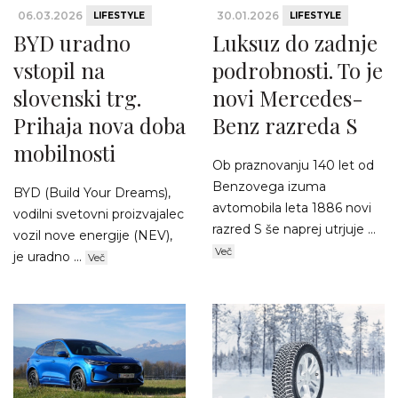
06.03.2026
30.01.2026
LIFESTYLE
LIFESTYLE
BYD uradno
Luksuz do zadnje
vstopil na
podrobnosti. To je
slovenski trg.
novi Mercedes-
Prihaja nova doba
Benz razreda S
mobilnosti
Ob praznovanju 140 let od
Benzovega izuma
BYD (Build Your Dreams),
avtomobila leta 1886 novi
vodilni svetovni proizvajalec
razred S še naprej utrjuje ...
vozil nove energije (NEV),
Več
je uradno ...
Več