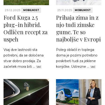
29.12.2025
25.11.2025
MOBILNOST
MOBILNOST
Ford Kuga 2.5
Prihaja zima in z
plug-in hibrid.
njo tudi zimske
Odličen recept za
gume. Te so
uspeh
najboljše v Evropi
Vsaj dve lastnosti sta
Poleg oblačil in toplega
potrebni, da se določena
doma je pozimi potrebno
stvar dobro prodaja. Za
poskrbeti tudi za jeklene
začetek mora biti ...
konjičke. Ustrezne ...
Več
Več