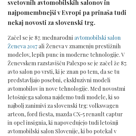
svetovnih avtomobilskih salonov in
najpomembnejši v Evropi pa prinaša tudi
nekaj novosti za slovenski trg.
Začel se je 87. mednarodni
avtomobilski salon
Ženeva 2017
ali Ženeva v znamenju prestižnih
modelov, lepih punc in moderne tehnologije. V
Ženevskem razstavišču Palexpo se je začel že 87.
avto salon po vrsti, ki je znan po tem, da se tu
predstavljajo posebni, ekskluzivni modeli
avtomobilov in nove tehnologije. Med novostmi
letošnjega salona najdemo tudi modele, ki so
najbolj zanimivi za slovenski trg: volkswagen
arteon, ford fiesta, mazda CX-5 renault captur
in opel insignia, ki napovedujejo tudi letošnji
avtomobilski salon Slovenije, ki bo potekal v