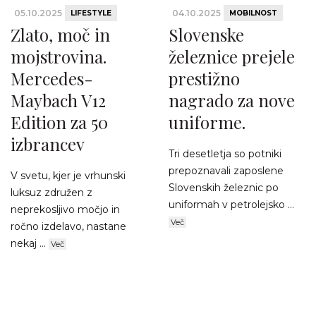
05.10.2025
04.10.2025
LIFESTYLE
MOBILNOST
Zlato, moč in
Slovenske
mojstrovina.
železnice prejele
Mercedes-
prestižno
Maybach V12
nagrado za nove
Edition za 50
uniforme.
izbrancev
Tri desetletja so potniki
prepoznavali zaposlene
V svetu, kjer je vrhunski
Slovenskih železnic po
luksuz združen z
uniformah v petrolejsko ...
neprekosljivo močjo in
Več
ročno izdelavo, nastane
nekaj ...
Več