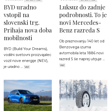
BYD uradno
Luksuz do zadnje
vstopil na
podrobnosti. To je
slovenski trg.
novi Mercedes-
Prihaja nova doba
Benz razreda S
mobilnosti
Ob praznovanju 140 let od
Benzovega izuma
BYD (Build Your Dreams),
avtomobila leta 1886 novi
vodilni svetovni proizvajalec
razred S še naprej utrjuje ...
vozil nove energije (NEV),
Več
je uradno ...
Več