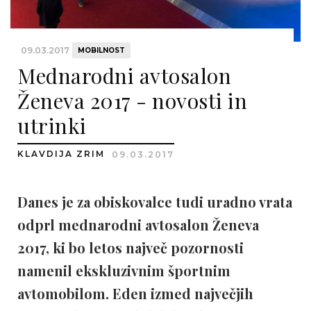
09.03.2017
MOBILNOST
Mednarodni avtosalon
Ženeva 2017 - novosti in
utrinki
KLAVDIJA ZRIM
09.03.2017
Danes je za obiskovalce tudi uradno vrata
odprl mednarodni avtosalon Ženeva
2017, ki bo letos največ pozornosti
namenil ekskluzivnim športnim
avtomobilom. Eden izmed največjih