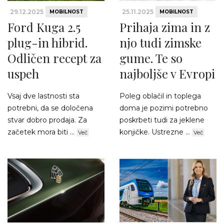
29.12.2025
25.11.2025
MOBILNOST
MOBILNOST
Ford Kuga 2.5
Prihaja zima in z
plug-in hibrid.
njo tudi zimske
Odličen recept za
gume. Te so
uspeh
najboljše v Evropi
Vsaj dve lastnosti sta
Poleg oblačil in toplega
potrebni, da se določena
doma je pozimi potrebno
stvar dobro prodaja. Za
poskrbeti tudi za jeklene
začetek mora biti ...
konjičke. Ustrezne ...
Več
Več