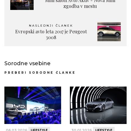
Mini salon Avto Aktiv - Nova Mini
zgodba v mestu
NASLEDNJI ČLANEK
Evropski avto leta 2017 je Peugeot
3008
Sorodne vsebine
PREBERI SORODNE ČLANKE
06.03.2026
30.01.2026
LIFESTYLE
LIFESTYLE