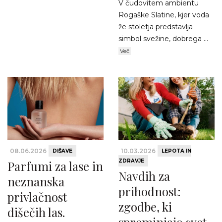
V čudovitem ambientu
Rogaške Slatine, kjer voda
že stoletja predstavlja
simbol svežine, dobrega ...
Več
08.06.2026
10.03.2026
DIŠAVE
LEPOTA IN
ZDRAVJE
Parfumi za lase in
Navdih za
neznanska
prihodnost:
privlačnost
zgodbe, ki
dišečih las.