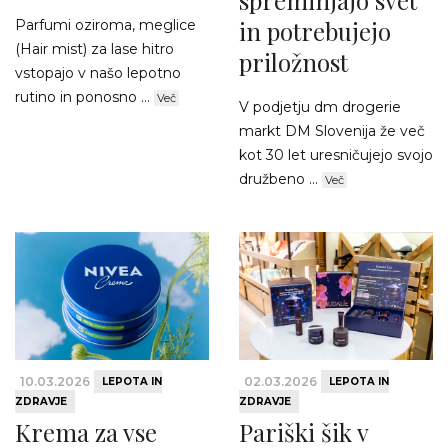
spreminjajo svet
in potrebujejo
Parfumi oziroma, meglice
(Hair mist) za lase hitro
priložnost
vstopajo v našo lepotno
rutino in ponosno ...
Več
V podjetju dm drogerie
markt DM Slovenija že več
kot 30 let uresničujejo svojo
družbeno ...
Več
10.03.2026
02.03.2026
LEPOTA IN
LEPOTA IN
ZDRAVJE
ZDRAVJE
Krema za vse
Pariški šik v