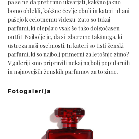
pa se ne da pretirano ukvarjati, kakšno jakno
bomo oblekli, kakšne čevlje obuli in kateri uhani
pašejo k celotnemu videzu. Zato so tukaj
parfumi, ki olepšajo vsak še tako dolgočasen
outfit. Najbolje je, da si izberemo takšnega, ki
ustreza naši osebnosti. In kateri so tisti ženski
parfumi, ki so najbolj primerni za letošnjo zimo?
V galeriji smo pripravili nekaj najbolj popularnih
in najnovejših ženskih parfumov za to zimo.
Fotogalerija