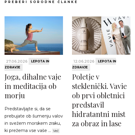
PREBERI SORODNE ČLANKE
27.06.2026
12.06.2026
LEPOTA IN
LEPOTA IN
ZDRAVJE
ZDRAVJE
Joga, dihalne vaje
Poletje v
in meditacija ob
steklenički. Vavie
morju
ob prvi obletnici
predstavil
Predstavljajte si, da se
hidratantni mist
prebujate ob šumenju valov
za obraz in lase
in svežem morskem zraku,
ki prežema vse vaše ...
Več