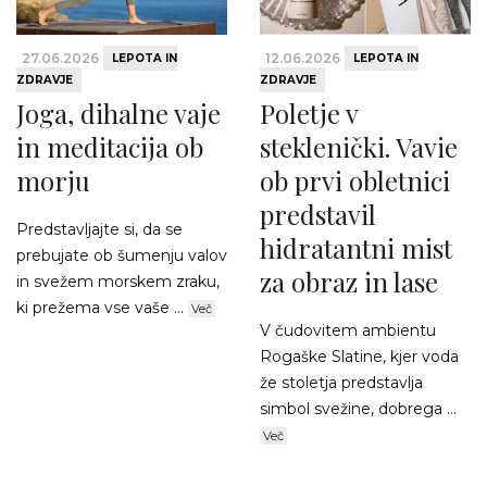
27.06.2026
12.06.2026
LEPOTA IN
LEPOTA IN
ZDRAVJE
ZDRAVJE
Joga, dihalne vaje
Poletje v
in meditacija ob
steklenički. Vavie
morju
ob prvi obletnici
predstavil
Predstavljajte si, da se
hidratantni mist
prebujate ob šumenju valov
za obraz in lase
in svežem morskem zraku,
ki prežema vse vaše ...
Več
V čudovitem ambientu
Rogaške Slatine, kjer voda
že stoletja predstavlja
simbol svežine, dobrega ...
Več