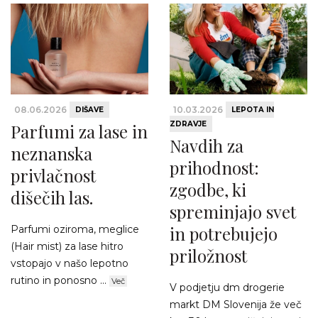
08.06.2026
10.03.2026
DIŠAVE
LEPOTA IN
ZDRAVJE
Parfumi za lase in
Navdih za
neznanska
prihodnost:
privlačnost
zgodbe, ki
dišečih las.
spreminjajo svet
in potrebujejo
Parfumi oziroma, meglice
(Hair mist) za lase hitro
priložnost
vstopajo v našo lepotno
rutino in ponosno ...
Več
V podjetju dm drogerie
markt DM Slovenija že več