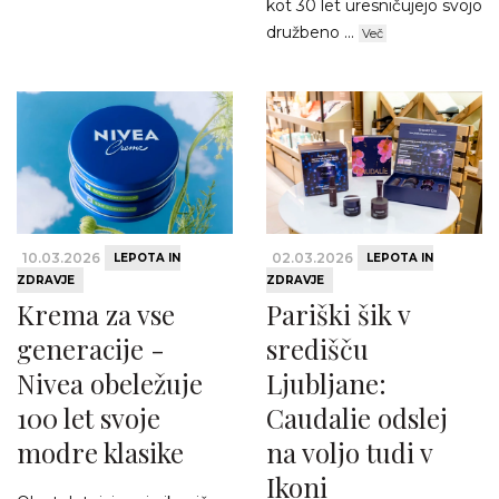
kot 30 let uresničujejo svojo
družbeno ...
Več
10.03.2026
02.03.2026
LEPOTA IN
LEPOTA IN
ZDRAVJE
ZDRAVJE
Krema za vse
Pariški šik v
generacije -
središču
Nivea obeležuje
Ljubljane:
100 let svoje
Caudalie odslej
modre klasike
na voljo tudi v
Ikoni