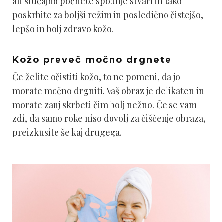
ali slučajno počnete spodnje stvari in tako
poskrbite za boljši režim in posledično čistejšo,
lepšo in bolj zdravo kožo.
Kožo preveč močno drgnete
Če želite očistiti kožo, to ne pomeni, da jo
morate močno drgniti. Vaš obraz je delikaten in
morate zanj skrbeti čim bolj nežno. Če se vam
zdi, da samo roke niso dovolj za čiščenje obraza,
preizkusite še kaj drugega.