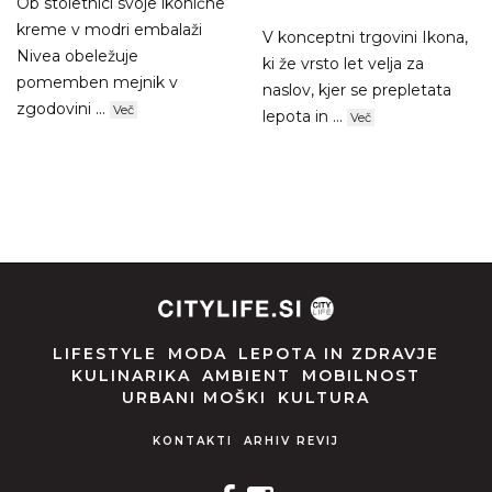
Ob stoletnici svoje ikonične
kreme v modri embalaži
V konceptni trgovini Ikona,
Nivea obeležuje
ki že vrsto let velja za
pomemben mejnik v
naslov, kjer se prepletata
zgodovini ...
Več
lepota in ...
Več
LIFESTYLE
MODA
LEPOTA IN ZDRAVJE
KULINARIKA
AMBIENT
MOBILNOST
URBANI MOŠKI
KULTURA
KONTAKTI
ARHIV REVIJ