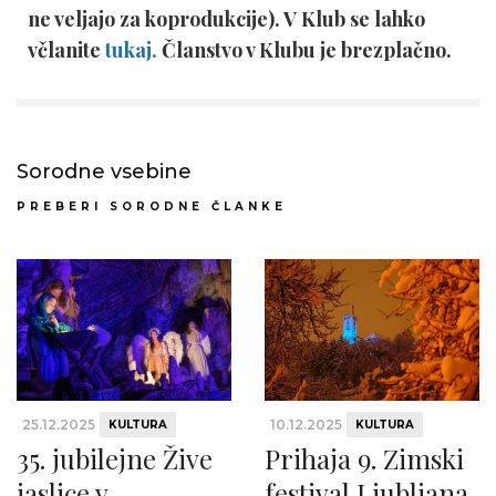
ne veljajo za koprodukcije). V Klub se lahko
včlanite
tukaj.
Članstvo v Klubu je brezplačno.
Sorodne vsebine
PREBERI SORODNE ČLANKE
25.12.2025
10.12.2025
KULTURA
KULTURA
35. jubilejne Žive
Prihaja 9. Zimski
jaslice v
festival Ljubljana