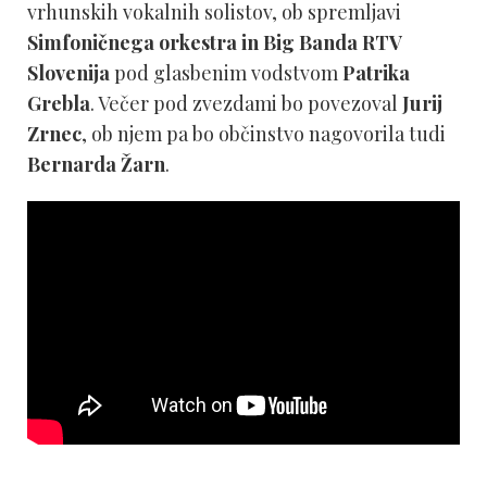
vrhunskih vokalnih solistov, ob spremljavi
Simfoničnega orkestra in Big Banda RTV
Slovenija
pod glasbenim vodstvom
Patrika
Grebla
. Večer pod zvezdami bo povezoval
Jurij
Zrnec
, ob njem pa bo občinstvo nagovorila tudi
Bernarda Žarn
.