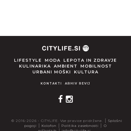
LIFESTYLE
MODA
LEPOTA IN ZDRAVJE
KULINARIKA
AMBIENT
MOBILNOST
URBANI MOŠKI
KULTURA
KONTAKTI
ARHIV REVIJ
© 2016-2026 - CITYLIFE. Vse pravice pridržane.
Splošni
pogoji
Kolofon
Politika zasebnosti
O
piškotkih
info@citylife.si