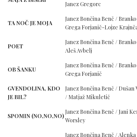
Janez Gregorc
Janez Bončina Benč / Branko 
TA NOČ JE MOJA
Grega Forjanič-Lojze Krajnč
Janez Bončina Benč / Branko 
POET
Aleš Avbelj
Janez Bončina Benč / Branko 
OB ŠANKU
Grega Forjanič
GVENDOLINA, KDO
Janez Bončina Benč / Dušan 
JE BIL?
/ Matjaž Mikuletič
Janez Bončina Benč / Jani Ke
SPOMIN (NO,NO,NO)
Worsley
Janez Bončina Benč / Alenka 