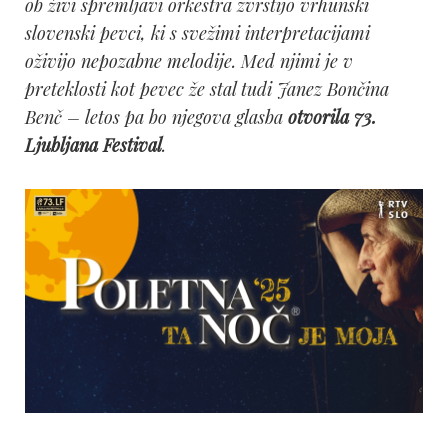
ob živi spremljavi orkestra zvrstijo vrhunski
slovenski pevci, ki s svežimi interpretacijami
oživijo nepozabne melodije. Med njimi je v
preteklosti kot pevec že stal tudi Janez Bončina
Benč – letos pa bo njegova glasba
otvorila 73.
Ljubljana Festival
.