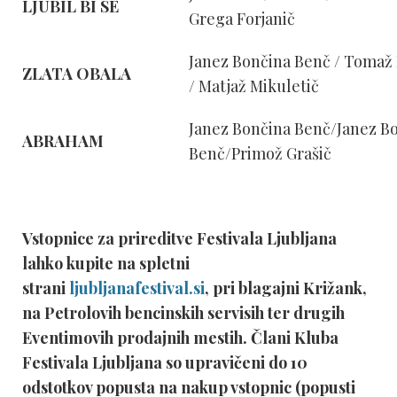
LJUBIL BI SE
Grega Forjanič
Janez Bončina Benč / Tomaž
ZLATA OBALA
/ Matjaž Mikuletič
Janez Bončina Benč/Janez B
ABRAHAM
Benč/Primož Grašič
Vstopnice za prireditve Festivala Ljubljana
lahko kupite na spletni
strani
ljubljanafestival.si
, pri blagajni Križank,
na Petrolovih bencinskih servisih ter drugih
Eventimovih prodajnih mestih. Člani Kluba
Festivala Ljubljana so upravičeni do 10
odstotkov popusta na nakup vstopnic (popusti