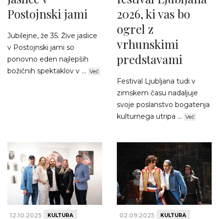
Postojnski jami
2026, ki vas bo
ogrel z
Jubilejne, že 35. Žive jaslice
vrhunskimi
v Postojnski jami so
predstavami
ponovno eden najlepših
božičnih spektaklov v ...
Več
Festival Ljubljana tudi v
zimskem času nadaljuje
svoje poslanstvo bogatenja
kulturnega utripa ...
Več
12.10.2025
02.09.2025
KULTURA
KULTURA