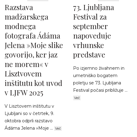
Razstava
73. Ljubljana
madžarskega
Festival za
modnega
september
fotografa Ádáma
napoveduje
Jelena »Moje slike
vrhunske
govorijo, ker jaz
predstave
ne morem« v
Po izjemno živahnem in
Lisztvovem
umetniško bogatem
inštitutu kot uvod
poletju se 73. Ljubljana
v LJFW 2025
Festival počasi približuje ...
Več
V Lisztovem inštitutu v
Ljubljani so v četrtek, 9.
oktobra odprli razstavo
Ádáma Jelena »Moje ...
Več