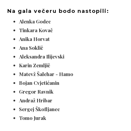
Na gala večeru bodo nastopili:
Alenka Godec
Tinkara Kovač
Anika Horvat
Ana Soklič
Aleksandra Ilijevski
Karin Zemljič
Matevž Šalehar - Hamo
Bojan Cvjetićanin
Gregor Ravnik
Andraž Hribar
Sergej Škofljanec
Tomo Jurak