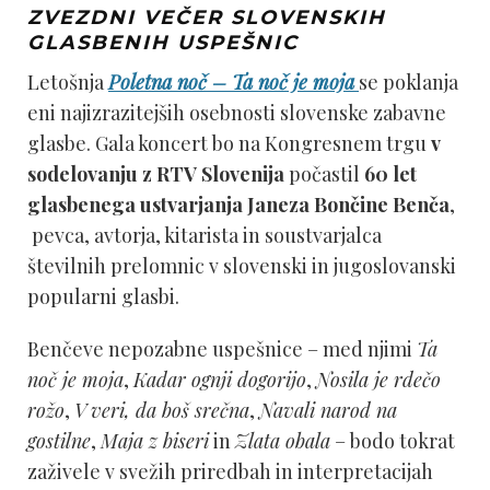
ZVEZDNI VEČER SLOVENSKIH
GLASBENIH USPEŠNIC
Letošnja
Poletna noč – Ta noč je moja
se poklanja
eni najizrazitejših osebnosti slovenske zabavne
glasbe. Gala koncert bo na Kongresnem trgu
v
sodelovanju z RTV Slovenija
počastil
60 let
glasbenega ustvarjanja Janeza Bončine Benča
,
pevca, avtorja, kitarista in soustvarjalca
številnih prelomnic v slovenski in jugoslovanski
popularni glasbi.
Benčeve nepozabne uspešnice – med njimi
Ta
noč je moja
,
Kadar ognji dogorijo
,
Nosila je rdečo
rožo
,
V veri, da boš srečna
,
Navali narod na
gostilne
,
Maja z biseri
in
Zlata obala
– bodo tokrat
zaživele v svežih priredbah in interpretacijah