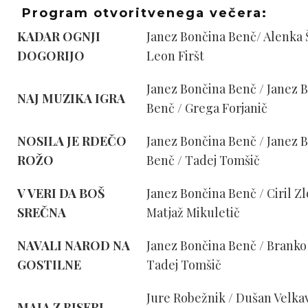
Program otvoritvenega večera:
KADAR OGNJI
Janez Bončina Benč/ Alenka 
DOGORIJO
Leon Firšt
Janez Bončina Benč / Janez 
NAJ MUZIKA IGRA
Benč / Grega Forjanič
NOSILA JE RDEČO
Janez Bončina Benč / Janez 
ROŽO
Benč / Tadej Tomšič
V VERI DA BOŠ
Janez Bončina Benč / Ciril Zl
SREČNA
Matjaž Mikuletič
NAVALI NAROD NA
Janez Bončina Benč / Branko 
GOSTILNE
Tadej Tomšič
Jure Robežnik / Dušan Velka
MAJA Z BISERI