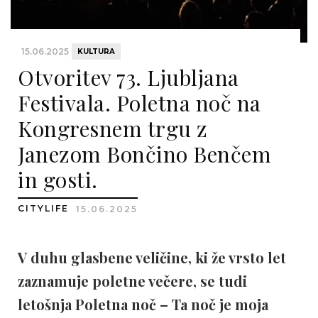
15.06.2025
KULTURA
Otvoritev 73. Ljubljana
Festivala. Poletna noč na
Kongresnem trgu z
Janezom Bončino Benčem
in gosti.
CITYLIFE
15.06.2025
V duhu glasbene veličine, ki že vrsto let
zaznamuje poletne večere, se tudi
letošnja Poletna noč – Ta noč je moja