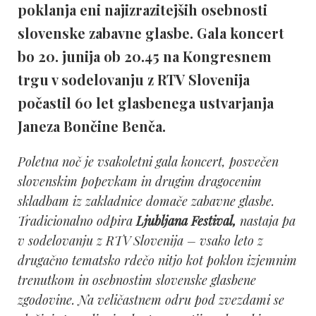
poklanja eni najizrazitejših osebnosti
slovenske zabavne glasbe. Gala koncert
bo 20. junija ob 20.45 na Kongresnem
trgu v sodelovanju z RTV Slovenija
počastil 60 let glasbenega ustvarjanja
Janeza Bončine Benča.
Poletna noč je vsakoletni gala koncert, posvečen
slovenskim popevkam in drugim dragocenim
skladbam iz zakladnice domače zabavne glasbe.
Tradicionalno odpira
Ljubljana Festival,
nastaja pa
v sodelovanju z RTV Slovenija – vsako leto z
drugačno tematsko rdečo nitjo kot poklon izjemnim
trenutkom in osebnostim slovenske glasbene
zgodovine. Na veličastnem odru pod zvezdami se