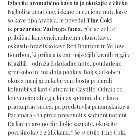
Izberite aromatično kavo in jo okušajte z žličko
Najbolj aromatične, iskane in cenjene note kave
so kave tipa Arabica, je povedal
Tine Čokl
iz
pražarnice Zadruga Buna. “
Če se želite
približati konvencionalnemu okusu kave,
oskusite brazilsko kavo Red Bourbon in Yellow
Bourbon, ki prihaja iz ene največjih kavnih regij v
Braziliji - odraža čokoladne note, poudarjeno
grenkobo in ima dolg pookus. Bolj sladkoben
okus z manj grenkobe vam bosta pričarali
kolumbijski kavi Caturra in Castillo. Odmik od
konvencionalnega, ki nas spomni, da je kava
pravzaprav sadež, pa predstavlja panamska kava
Pacamara - ta pivca preseneti s sadnimi notami.
Da kavno aromo čim bolje zaznate, okušajte
površino kave z žličkami,” še svetuje Tine Čokl.