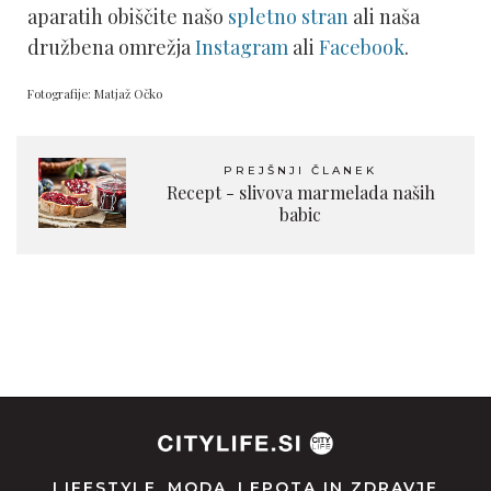
aparatih obiščite našo
spletno stran
ali naša
družbena omrežja
Instagram
ali
Facebook
.
Fotografije: Matjaž Očko
PREJŠNJI ČLANEK
Recept - slivova marmelada naših
babic
LIFESTYLE
MODA
LEPOTA IN ZDRAVJE