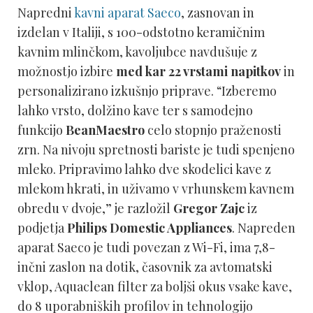
Napredni
kavni aparat Saeco
, zasnovan in
izdelan v Italiji, s 100-odstotno keramičnim
kavnim mlinčkom, kavoljubce navdušuje z
možnostjo izbire
med kar 22 vrstami napitkov
in
personalizirano izkušnjo priprave. “Izberemo
lahko vrsto, dolžino kave ter s samodejno
funkcijo
BeanMaestro
celo stopnjo praženosti
zrn. Na nivoju spretnosti bariste je tudi spenjeno
mleko. Pripravimo lahko dve skodelici kave z
mlekom hkrati, in uživamo v vrhunskem kavnem
obredu v dvoje,” je razložil
Gregor Zajc
iz
podjetja
Philips Domestic Appliances
. Napreden
aparat Saeco je tudi povezan z Wi-Fi, ima 7,8-
inčni zaslon na dotik, časovnik za avtomatski
vklop, Aquaclean filter za boljši okus vsake kave,
do 8 uporabniških profilov in tehnologijo