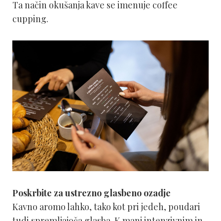
Ta način okušanja kave se imenuje coffee
cupping.
Poskrbite za ustrezno glasbeno ozadje
Kavno aromo lahko, tako kot pri jedeh, poudari
tudi spremljajoča glasba. K manj intenzivnim in