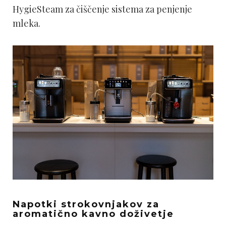
HygieSteam za čiščenje sistema za penjenje
mleka.
Napotki strokovnjakov za
aromatično kavno doživetje