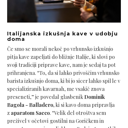
Italijanska izkušnja kave v udobju
doma
Če smo se morali nekoč po vrhunsko izkušnjo
pitja kave zapeljati do bližnje Italije, ki slovi po
svoji tradiciji priprave kave, nam je sedaj ta pot
prihranjena. “To, da si lahko privoščim vrhunsko
barista izkušnjo doma, ki bi jo sicer lahko spil le v
specializiranih kavarnah, me vsakič znova
preseneti,” je povedal glasbenik
Dominik
Bagola - Balladero
, ki si kavo doma pripravlja
z
aparatom Saeco
. “Velik del otroštva sem
preživel v očetovi gostilni na Goričkem in