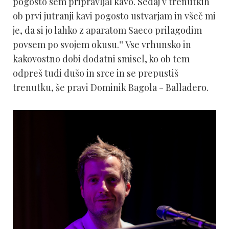
pogosto sem pripravljal kavo. Sedaj v trenutkih
ob prvi jutranji kavi pogosto ustvarjam in všeč mi
je, da si jo lahko z aparatom Saeco prilagodim
povsem po svojem okusu.” Vse vrhunsko in
kakovostno dobi dodatni smisel, ko ob tem
odpreš tudi dušo in srce in se prepustiš
trenutku, še pravi Dominik Bagola - Balladero.