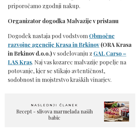
priporočamo zgodnji nakup.
Organizator dogodka Malvazije v pristanu
Dogodek nastaja pod vodstvom
Območne
razvojne agencije Krasa in Brkinov
(ORA Krasa
in Brkinov d.o.o.)
v sodelovanju z
GAL Carso –
LAS Kras
. Naj vas kozarec malvazije popelje na
potovanje, kjer se stikajo avtentičnost,
sodobnost in mojstrstvo kraških vinarjev.
NASLEDNJI ČLANEK
Recept - slivova marmelada naših
babic