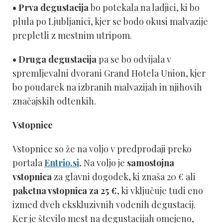
• Prva degustacija
bo potekala na ladjici, ki bo
plula po Ljubljanici, kjer se bodo okusi malvazije
prepletli z mestnim utripom.
• Druga degustacija
pa se bo odvijala v
spremljevalni dvorani Grand Hotela Union, kjer
bo poudarek na izbranih malvazijah in njihovih
značajskih odtenkih.
Vstopnice
Vstopnice so že na voljo v predprodaji preko
portala
Entrio.si
.
Na voljo je
samostojna
vstopnica
za glavni dogodek, ki znaša 20 € ali
paketna vstopnica za 25 €
, ki vključuje tudi eno
izmed dveh ekskluzivnih vodenih degustacij.
Ker je število mest na degustacijah omejeno,