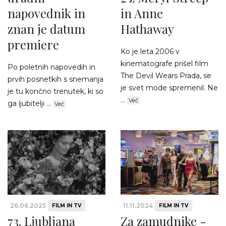
napovednik in
in Anne
znan je datum
Hathaway
premiere
Ko je leta 2006 v
kinematografe prišel film
Po poletnih napovedih in
The Devil Wears Prada, se
prvih posnetkih s snemanja
je svet mode spremenil. Ne
je tu končno trenutek, ki so
...
Več
ga ljubitelji ...
Več
26.06.2025
11.11.2024
FILM IN TV
FILM IN TV
73. Ljubljana
Za zamudnike -