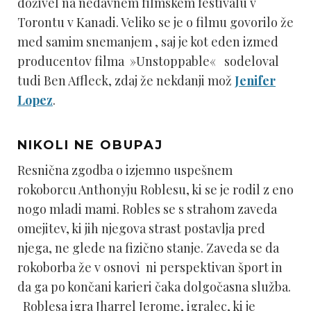
doživel na nedavnem filmskem festivalu v
Torontu v Kanadi. Veliko se je o filmu govorilo že
med samim snemanjem , saj je kot eden izmed
producentov filma »Unstoppable« sodeloval
tudi Ben Affleck, zdaj že nekdanji mož
Jenifer
Lopez
.
NIKOLI NE OBUPAJ
Resnična zgodba o izjemno uspešnem
rokoborcu Anthonyju Roblesu, ki se je rodil z eno
nogo mladi mami. Robles se s strahom zaveda
omejitev, ki jih njegova strast postavlja pred
njega, ne glede na fizično stanje. Zaveda se da
rokoborba že v osnovi ni perspektivan šport in
da ga po končani karieri čaka dolgočasna služba.
Roblesa igra Jharrel Jerome, igralec, ki je