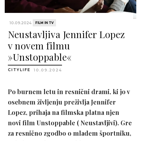
10.09.2024
FILM IN TV
Neustavljiva Jennifer Lopez
v novem filmu
»Unstoppable«
CITYLIFE
10.09.2024
Po burnem letu in resnični drami, ki jo v
osebnem življenju preživlja Jennifer
Lopez, prihaja na filmska platna njen
novi film Unstoppable ( Neustavljivi). Gre
za resnično zgodbo o mladem športniku,