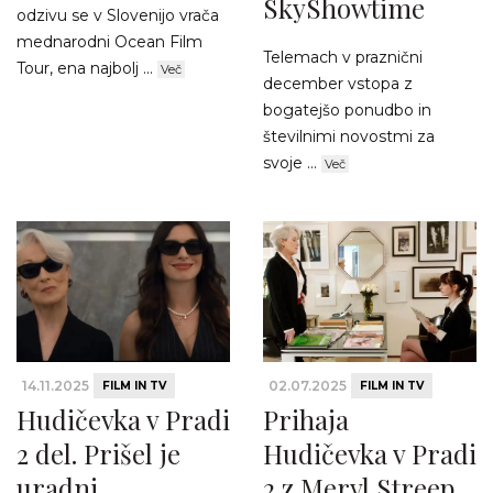
SkyShowtime
odzivu se v Slovenijo vrača
mednarodni Ocean Film
Telemach v praznični
Tour, ena najbolj ...
Več
december vstopa z
bogatejšo ponudbo in
številnimi novostmi za
svoje ...
Več
14.11.2025
02.07.2025
FILM IN TV
FILM IN TV
Hudičevka v Pradi
Prihaja
2 del. Prišel je
Hudičevka v Pradi
uradni
2 z Meryl Streep