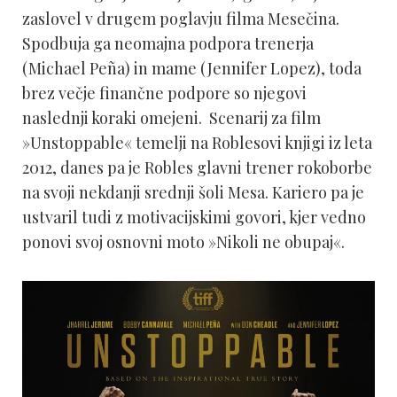
zaslovel v drugem poglavju filma Mesečina.
Spodbuja ga neomajna podpora trenerja
(Michael Peña) in mame (Jennifer Lopez), toda
brez večje finančne podpore so njegovi
naslednji koraki omejeni. Scenarij za film
»Unstoppable« temelji na Roblesovi knjigi iz leta
2012, danes pa je Robles glavni trener rokoborbe
na svoji nekdanji srednji šoli Mesa. Kariero pa je
ustvaril tudi z motivacijskimi govori, kjer vedno
ponovi svoj osnovni moto »Nikoli ne obupaj«.