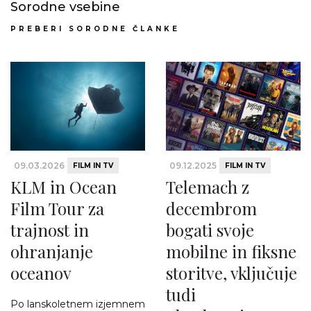
Sorodne vsebine
PREBERI SORODNE ČLANKE
09.03.2026
09.12.2025
FILM IN TV
FILM IN TV
KLM in Ocean
Telemach z
Film Tour za
decembrom
trajnost in
bogati svoje
ohranjanje
mobilne in fiksne
oceanov
storitve, vključuje
tudi
Po lanskoletnem izjemnem