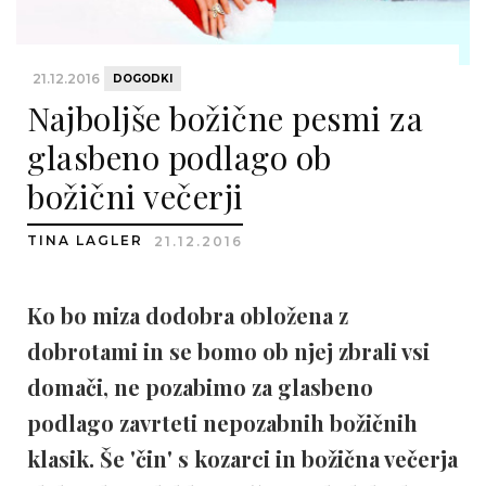
21.12.2016
DOGODKI
Najboljše božične pesmi za
glasbeno podlago ob
božični večerji
TINA LAGLER
21.12.2016
Ko bo miza dodobra obložena z
dobrotami in se bomo ob njej zbrali vsi
domači, ne pozabimo za glasbeno
podlago zavrteti nepozabnih božičnih
klasik. Še 'čin' s kozarci in božična večerja