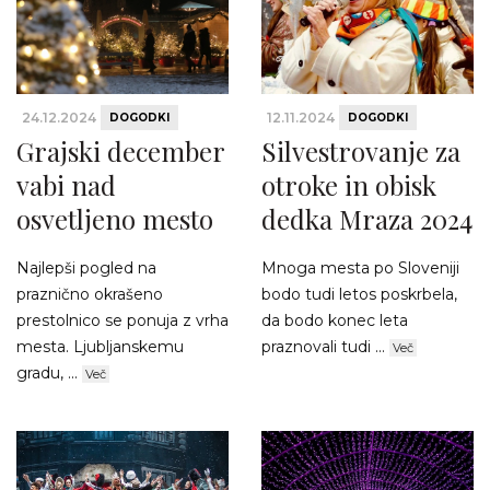
24.12.2024
12.11.2024
DOGODKI
DOGODKI
Grajski december
Silvestrovanje za
vabi nad
otroke in obisk
osvetljeno mesto
dedka Mraza 2024
Najlepši pogled na
Mnoga mesta po Sloveniji
praznično okrašeno
bodo tudi letos poskrbela,
prestolnico se ponuja z vrha
da bodo konec leta
mesta. Ljubljanskemu
praznovali tudi ...
Več
gradu, ...
Več