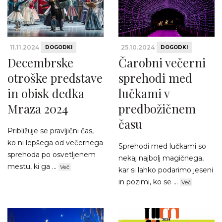
11.11.2024
25.10.2024
DOGODKI
DOGODKI
Decembrske
Čarobni večerni
otroške predstave
sprehodi med
in obisk dedka
lučkami v
Mraza 2024
predbožičnem
času
Približuje se pravljični čas,
ko ni lepšega od večernega
Sprehodi med lučkami so
sprehoda po osvetljenem
nekaj najbolj magičnega,
mestu, ki ga ...
Več
kar si lahko podarimo jeseni
in pozimi, ko se ...
Več