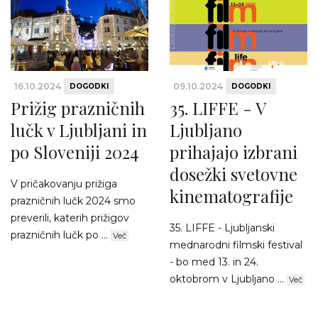
16.10.2024
09.10.2024
DOGODKI
DOGODKI
Prižig prazničnih
35. LIFFE - V
lučk v Ljubljani in
Ljubljano
po Sloveniji 2024
prihajajo izbrani
dosežki svetovne
V pričakovanju prižiga
kinematografije
prazničnih lučk 2024 smo
preverili, katerih prižigov
35. LIFFE - Ljubljanski
prazničnih lučk po ...
Več
mednarodni filmski festival
- bo med 13. in 24.
oktobrom v Ljubljano ...
Več