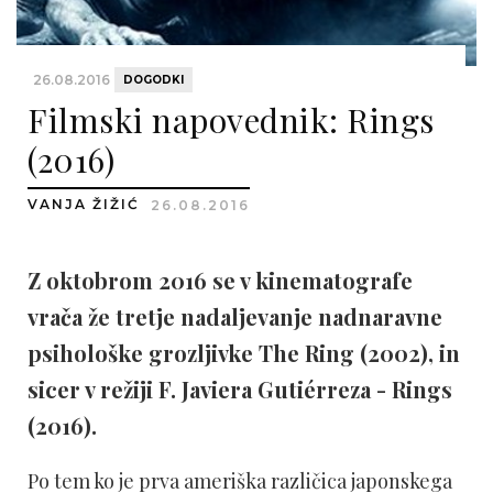
26.08.2016
DOGODKI
Filmski napovednik: Rings
(2016)
VANJA ŽIŽIĆ
26.08.2016
Z oktobrom 2016 se v kinematografe
vrača že tretje nadaljevanje nadnaravne
psihološke grozljivke The Ring (2002), in
sicer v režiji F. Javiera Gutiérreza - Rings
(2016).
Po tem ko je prva ameriška različica japonskega