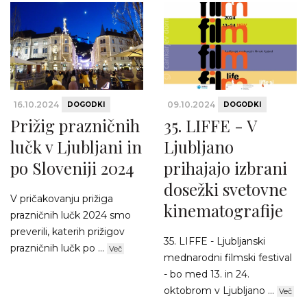
16.10.2024
09.10.2024
DOGODKI
DOGODKI
Prižig prazničnih
35. LIFFE - V
lučk v Ljubljani in
Ljubljano
po Sloveniji 2024
prihajajo izbrani
dosežki svetovne
V pričakovanju prižiga
kinematografije
prazničnih lučk 2024 smo
preverili, katerih prižigov
35. LIFFE - Ljubljanski
prazničnih lučk po ...
Več
mednarodni filmski festival
- bo med 13. in 24.
oktobrom v Ljubljano ...
Več