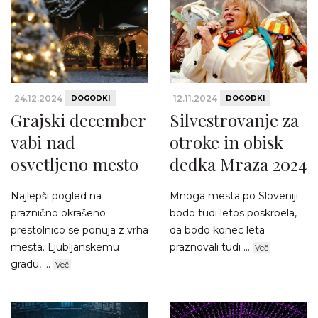
24.12.2024
12.11.2024
DOGODKI
DOGODKI
Grajski december
Silvestrovanje za
vabi nad
otroke in obisk
osvetljeno mesto
dedka Mraza 2024
Najlepši pogled na
Mnoga mesta po Sloveniji
praznično okrašeno
bodo tudi letos poskrbela,
prestolnico se ponuja z vrha
da bodo konec leta
mesta. Ljubljanskemu
praznovali tudi ...
Več
gradu, ...
Več