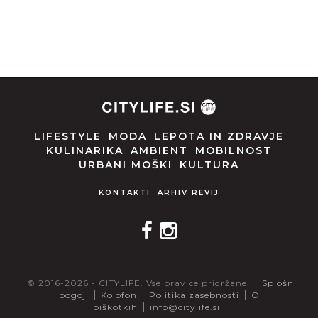
LIFESTYLE
MODA
LEPOTA IN ZDRAVJE
KULINARIKA
AMBIENT
MOBILNOST
URBANI MOŠKI
KULTURA
KONTAKTI
ARHIV REVIJ
© 2016-2026 - CITYLIFE. Vse pravice pridržane.
Splošni
pogoji
Kolofon
Politika zasebnosti
O
piškotkih
info@citylife.si