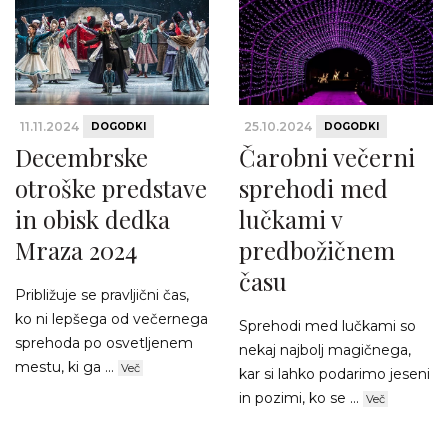
11.11.2024
25.10.2024
DOGODKI
DOGODKI
Decembrske
Čarobni večerni
otroške predstave
sprehodi med
in obisk dedka
lučkami v
Mraza 2024
predbožičnem
času
Približuje se pravljični čas,
ko ni lepšega od večernega
Sprehodi med lučkami so
sprehoda po osvetljenem
nekaj najbolj magičnega,
mestu, ki ga ...
Več
kar si lahko podarimo jeseni
in pozimi, ko se ...
Več