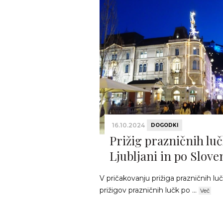
16.10.2024
DOGODKI
Prižig prazničnih luč
Ljubljani in po Sloven
V pričakovanju prižiga prazničnih luč
prižigov prazničnih lučk po ...
Več