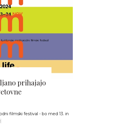
ljano prihajajo
vetovne
dni filmski festival - bo med 13. in
č