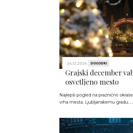
24.12.2024
DOGODKI
Grajski december va
osvetljeno mesto
Najlepši pogled na praznično okraše
vrha mesta. Ljubljanskemu gradu, ..