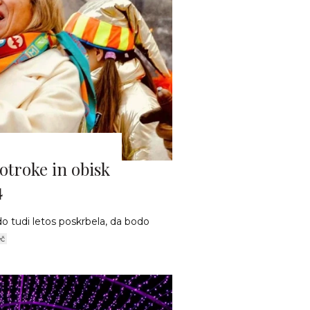
 otroke in obisk
4
 tudi letos poskrbela, da bodo
eč