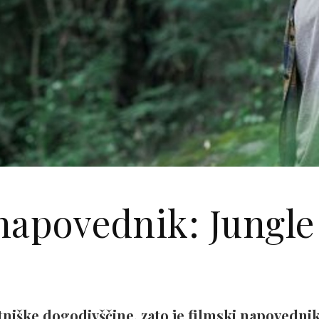
napovednik: Jungle 
tniške dogodivščine, zato je filmski napovednik