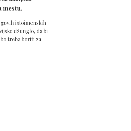
a mestu.
egovih istoimenskih
vijsko džunglo, da bi
 bo treba boriti za