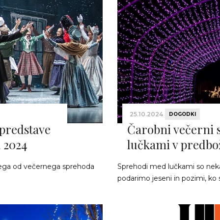
25.10.2024
DOGODKI
predstave
Čarobni večerni
 2024
lučkami v predb
lepšega od večernega sprehoda
Sprehodi med lučkami so nekaj
podarimo jeseni in pozimi, ko s