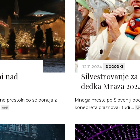
12.11.2024
DOGODKI
bi nad
Silvestrovanje za
dedka Mraza 202
no prestolnico se ponuja z
Mnoga mesta po Sloveniji bodo
.
konec leta praznovali tudi ...
Več
V