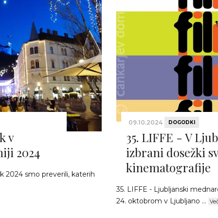
09.10.2024
DOGODKI
k v
35. LIFFE - V Ljub
iji 2024
izbrani dosežki s
kinematografije
k 2024 smo preverili, katerih
35. LIFFE - Ljubljanski mednaro
24. oktobrom v Ljubljano ...
Ve