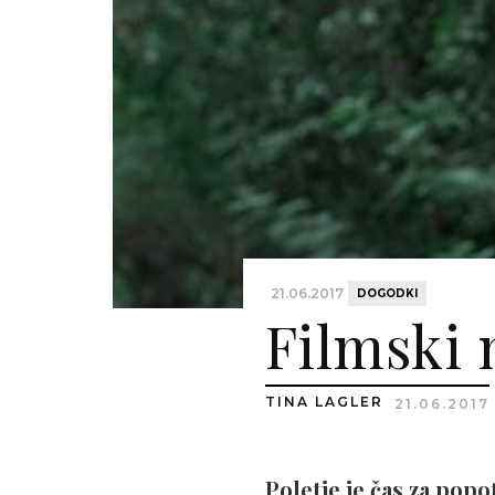
21.06.2017
DOGODKI
Filmski 
TINA LAGLER
21.06.2017
Poletje je čas za popo