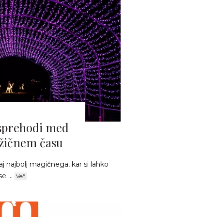
 sprehodi med
ožičnem času
 najbolj magičnega, kar si lahko
e ...
Več