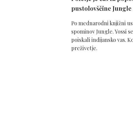
pustolovščine Jungle 
Po mednarodni knjižni usp
spominov Jungle. Yossi se 
poiskali indijansko vas. Ko
preživetje.